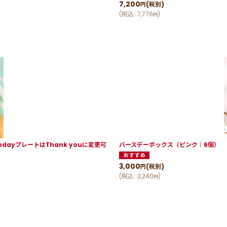
7,200
(税別)
円
(
税込
:
7,776
)
円
dayプレートはThank youに変更可
バースデーボックス（ピンク｜6個）
3,000
(税別)
円
(
税込
:
3,240
)
円