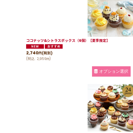
ココナッツ&シトラスボックス（6個）【夏季限定】
2,740
(税別)
円
(
税込
:
2,959
)
円
オプション選択