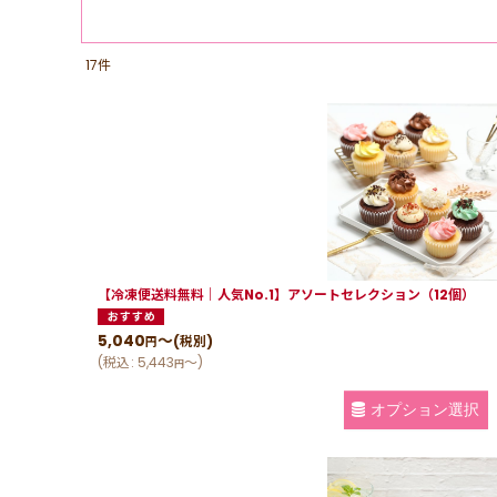
17
件
【冷凍便送料無料｜人気No.1】アソートセレクション（12個）
5,040
～
(税別)
円
(
税込
:
5,443
～
)
円
オプション選択