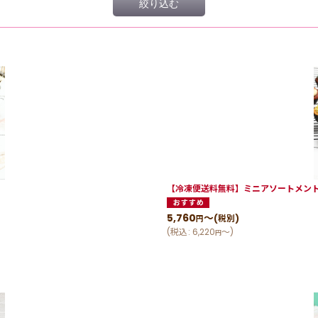
絞り込む
【冷凍便送料無料】ミニアソートメントカ
5,760
～
(税別)
円
(
税込
:
6,220
～
)
円