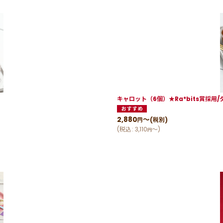
キャロット（6個）★Ra*bits賞採
2,880
～
(税別)
円
(
税込
:
3,110
～
)
円