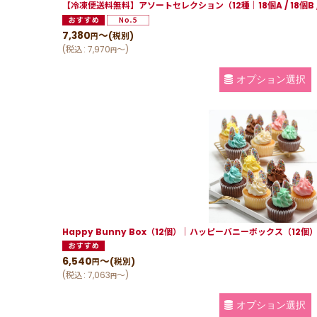
【冷凍便送料無料】アソートセレクション（12種｜18個A / 18個B /
7,380
～
(税別)
円
(
税込
:
7,970
～
)
円
オプション選択
Happy Bunny Box（12個）│ハッピーバニーボックス（12個
6,540
～
(税別)
円
(
税込
:
7,063
～
)
円
オプション選択