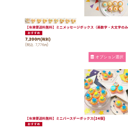
【冷凍便送料無料】ミニメッセージボックス（英数字・大文字のみ
7,200
(税別)
円
(
税込
:
7,776
)
円
オプション選択
【冷凍便送料無料】ミニバースデーボックス(24個)