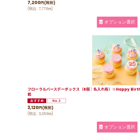
7,200
(税別)
円
(
税込
:
7,776
)
円
オプション選択
フローラルバースデーボックス（6個｜名入れ有）※Happy Birth
能
3,120
(税別)
円
(
税込
:
3,369
)
円
オプション選択