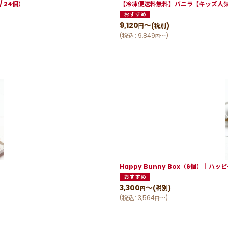
 24個）
【冷凍便送料無料】バニラ【キッズ人気N
9,120
～
(税別)
円
(
税込
:
9,849
～
)
円
）
Happy Bunny Box（6個）│ハ
3,300
～
(税別)
円
(
税込
:
3,564
～
)
円