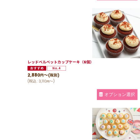
レッドベルベットカップケーキ（6個）
2,880
～
(税別)
円
(
税込
:
3,110
～
)
円
オプション選択