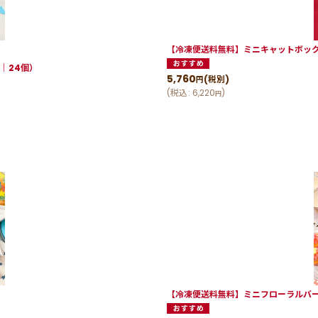
【冷凍便送料無料】ミニキャットボック
｜24個）
5,760
(税別)
円
(
税込
:
6,220
)
円
【冷凍便送料無料】ミニフローラルバー