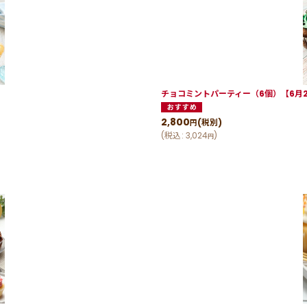
チョコミントパーティー（6個）【6月2
2,800
(税別)
円
(
税込
:
3,024
)
円