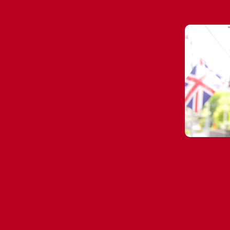
🌸 春
💗 バレンタインデー・ホワイトデー特集
🎎 ひなまつりのお祝い
【法人向け】国際女性デー（3/8）にオススメ
💐 母の日ギフト
👔父の日ギフト
🌈 プライド月間｜レインボーカラー
🎋七夕
🍁 秋
🎃ハッピーハロウィン特集