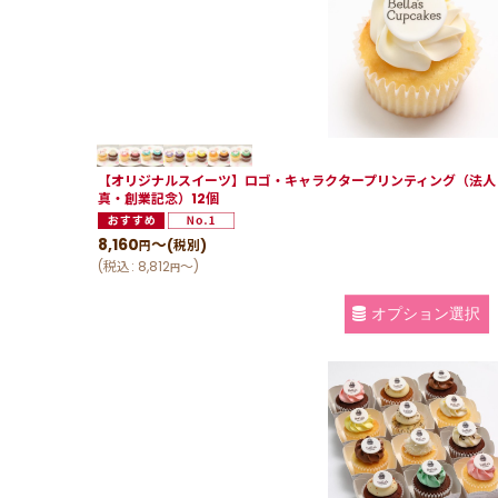
【オリジナルスイーツ】ロゴ・キャラクタープリンティング（法人
真・創業記念）12個
8,160
～
(税別)
円
(
税込
:
8,812
～
)
円
オプション選択