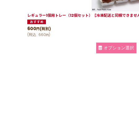
レギュラー1個用トレー（12個セット）【冷凍配送と同梱できませ
600
(税別)
円
(
税込
:
660
)
円
オプション選択