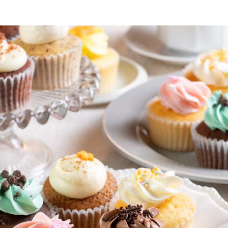
料
無料（8月末まで）
｜企業・団体・学校・スポーツチームの方へ 4,000円以上で冷凍配送
末まで）
（8月末まで）
会(学校・クラブ)で人気 4,000円以上で冷凍配送無料（8月末まで
料（8月末まで）
キ・ケーキ 4,000円以上で冷凍配送無料（8月末まで）
・同窓会・懇親会・インターン・内々定式（6月1日）