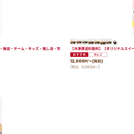
・販促・チーム・キッズ・推し活・写
【冷凍便送料無料】【オリジナルスイー
12,000
～
(税別)
円
(
税込
:
12,960
～
)
円