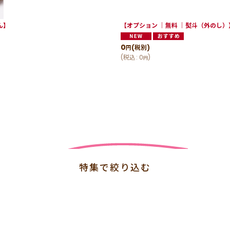
ん】
【オプション ｜無料 ｜熨斗（外のし）】
0
(税別)
円
(
税込
:
0
)
円
特集で絞り込む