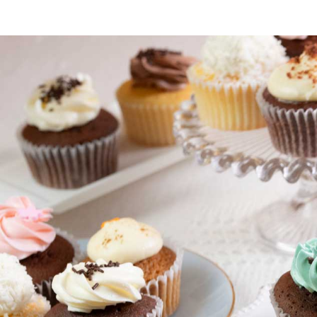
4,000円以上特集 8月末まで4,000円以上で冷凍配送無
【法人向け】夏休みイベント 4,000円以上で冷凍配送
【法人向け】🏙 カスタムメイド・コーポレートギフト
【法人向け】ロゴ 4,000円以上で冷凍配送無料（8月
【法人向け】メッセージ 4,000円以上で冷凍配送無料
【個人向け】パーティー｜ティータイム｜キッズ向け｜誕生
【法人向け】🎁 パーティー 4,000円以上で冷凍配送無
🎂 誕生日・記念日・推し活｜名入れギフト｜カップケー
6・7・8月の様々なシーンに
🌞 夏 4,000円以上で冷凍配送無料（8月末まで）
【法人向け】🏢内定式（10月1日｜10月上旬）・同期会