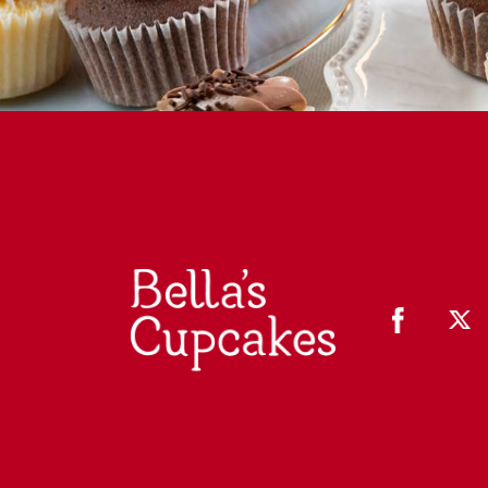
🎁 入学・卒業｜入園・卒園｜スポーツ・背番号｜お祝い
🍼 赤ちゃんのお祝い｜ジェンダー リビール・ベビーシャ
【個人】パーティー 4,000円以上で冷凍配送無料（8
名入れカップケーキ・ケーキ
🏠 高輪店で予約なしで購入できるメニュー
高輪本店（10:00-17:00 月曜日定休）
💖 PINK
💙 BLUE
💛 YELLOW
💚 GREEN