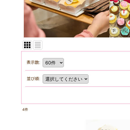
表示数
:
並び順
:
4
件