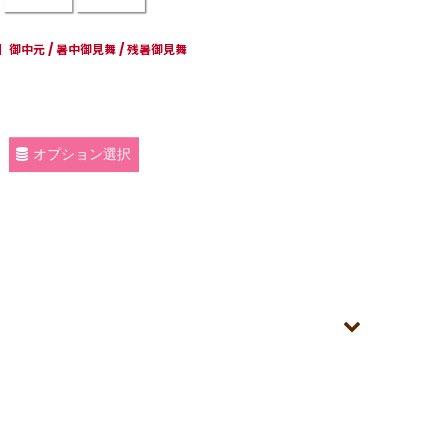
御中元 / 暑中御見舞 / 残暑御見舞
オプション選択