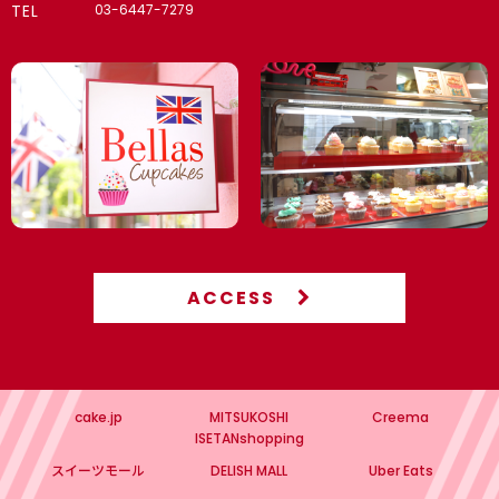
TEL
03-6447-7279
ACCESS
cake.jp
MITSUKOSHI
Creema
ISETANshopping
スイーツモール
DELISH MALL
Uber Eats