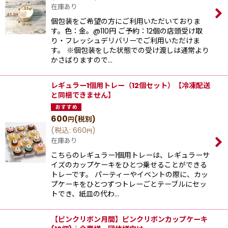
在庫あり
個包装をご希望の方にご利用いただいておりま
す。色：金。@110円 ご予約：12個の店頭受け取
り・フレッシュデリバリーでご利用いただけま
す。 ※個包装をした状態での受け渡しは通常より
かさばりますので…
レギュラー1個用トレー（12個セット）【冷凍配送
と同梱できません】
600
(税別)
円
(
税込
:
660
)
円
在庫あり
こちらのレギュラー1個用トレーは、レギュラーサ
イズのカップケーキをひとつ乗せることができる
トレーです。 パーティーやイベントの際に、カッ
プケーキをひとつずつトレーごとテーブルにセッ
トでき、紙皿の代わ…
【ピンクリボン月間】ピンクリボンカップケーキ