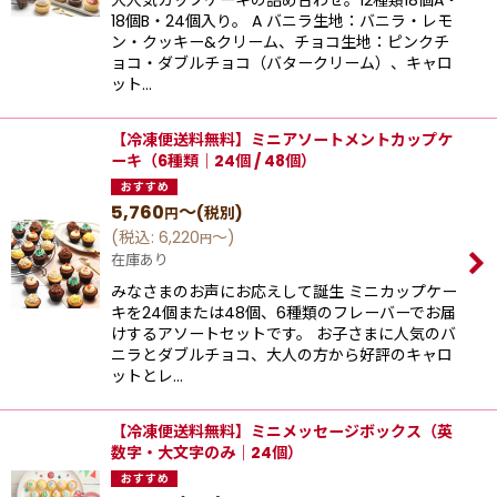
大人気カップケーキの詰め合わせ。12種類18個A・
18個B・24個入り。 A バニラ生地：バニラ・レモ
ン・クッキー&クリーム、チョコ生地：ピンクチ
ョコ・ダブルチョコ（バタークリーム）、キャロ
ット…
【冷凍便送料無料】ミニアソートメントカップケ
ーキ（6種類｜24個 / 48個）
5,760
～
(税別)
円
(
税込
:
6,220
～
)
円
在庫あり
みなさまのお声にお応えして誕生 ミニカップケー
キを24個または48個、6種類のフレーバーでお届
けするアソートセットです。 お子さまに人気のバ
ニラとダブルチョコ、大人の方から好評のキャロ
ットとレ…
【冷凍便送料無料】ミニメッセージボックス（英
数字・大文字のみ｜24個）