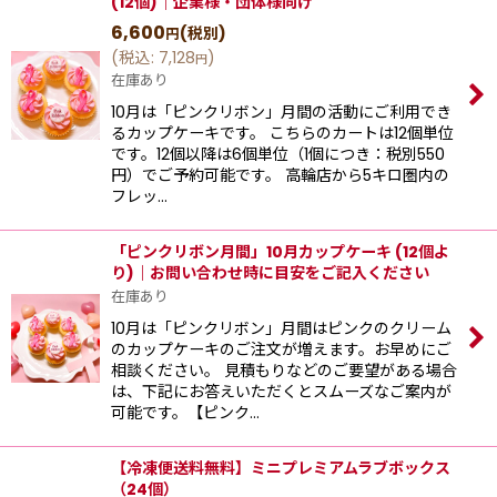
(12個)｜企業様・団体様向け
6,600
(税別)
円
(
税込
:
7,128
)
円
在庫あり
10月は「ピンクリボン」月間の活動にご利用でき
るカップケーキです。 こちらのカートは12個単位
です。12個以降は6個単位（1個につき：税別550
円）でご予約可能です。 高輪店から5キロ圏内の
フレッ…
「ピンクリボン月間」10月カップケーキ (12個よ
り)｜お問い合わせ時に目安をご記入ください
在庫あり
10月は「ピンクリボン」月間はピンクのクリーム
のカップケーキのご注文が増えます。お早めにご
相談ください。 見積もりなどのご要望がある場合
は、下記にお答えいただくとスムーズなご案内が
可能です。【ピンク…
【冷凍便送料無料】ミニプレミアムラブボックス
（24個）