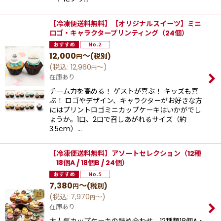
【冷凍便送料無料】【オリジナルスイーツ】ミニ
ロゴ・キャラクタープリンティング（24個）
12,000
～
(税別)
円
(
税込
:
12,960
～
)
円
在庫あり
チーム力を高める！ ゲストが喜ぶ！ キッズも喜
ぶ！ ロゴやデザイン、キャラクターがお好きな方
にはプリントロゴミニカップケーキはいかがでし
ょうか。1口、2口で召しあがれるサイズ（約
3.5cm）…
【冷凍便送料無料】アソートセレクション（12種
｜18個A / 18個B / 24個）
7,380
～
(税別)
円
(
税込
:
7,970
～
)
円
在庫あり