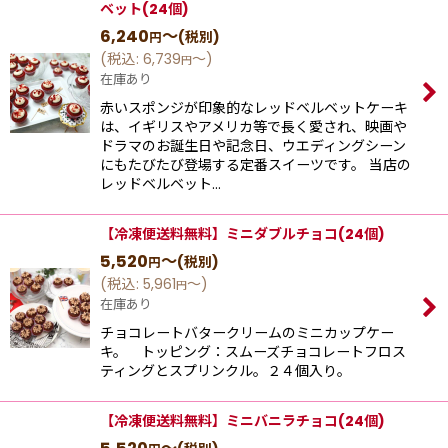
ベット(24個)
6,240
～
(税別)
円
(
税込
:
6,739
～
)
円
在庫あり
赤いスポンジが印象的なレッドベルベットケーキ
は、イギリスやアメリカ等で長く愛され、映画や
ドラマのお誕生日や記念日、ウエディングシーン
にもたびたび登場する定番スイーツです。 当店の
レッドベルベット…
【冷凍便送料無料】ミニダブルチョコ(24個)
5,520
～
(税別)
円
(
税込
:
5,961
～
)
円
在庫あり
チョコレートバタークリームのミニカップケー
キ。 トッピング：スムーズチョコレートフロス
ティングとスプリンクル。２４個入り。
【冷凍便送料無料】ミニバニラチョコ(24個)