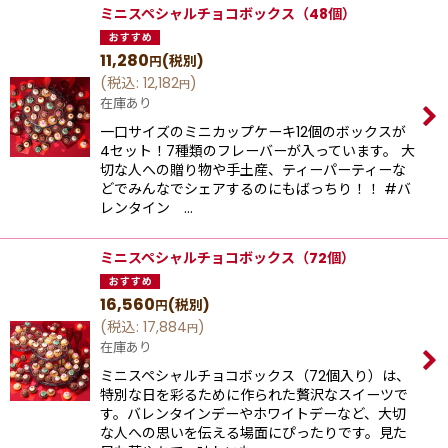
ミニスペシャルチョコボックス（48個）
11,280
(税別)
円
(
税込
:
12,182
)
円
在庫あり
一口サイズのミニカップケーキ12個のボックスが
4セット！7種類のフレーバーが入っています。 大
切な人への贈り物や手土産、ティーパーティーな
どでみんなでシェアするのにもばっちり！！ #バ
レンタイン …
ミニスペシャルチョコボックス（72個）
16,560
(税別)
円
(
税込
:
17,884
)
円
在庫あり
ミニスペシャルチョコボックス（72個入り）は、
特別な日を彩るために作られた贅沢なスイーツで
す。バレンタインデーやホワイトデーなど、大切
な人への思いを伝える場面にぴったりです。見た