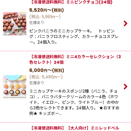
【冷凍便送料無料】ミニピンクチョコ(24個)
5,520
～
(税別)
円
(
税込
:
5,961
～
)
円
在庫あり
ピンクバニラのミニカップケーキ。 トッピン
グ：バニラフロスティング、カラーチョコスプレ
ー。24個入り。
【冷凍便送料無料】ミニ4カラーセレクション（3
色セレクト）24個
6,000
～
(税別)
円
(
税込
:
6,480
～
)
円
在庫あり
ミニカップケーキのスポンジ2種（バニラ、チョ
コ）、バニラバタークリームのカラー4色（ホワ
イト、イエロー、ピンク、ライトブルー）の中か
ら3色セレクトできます。24個入り。 ★おすすめ
例★ キッズボー…
【冷凍便送料無料】【大人向け】ミニレッドベル