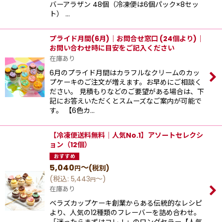
バーアラザン 48個（冷凍便は6個パック×8セッ
ト） …
プライド月間(6月)｜お問合せ窓口 (24個より)｜
お問い合わせ時に目安をご記入ください
在庫あり
6月のプライド月間はカラフルなクリームのカッ
プケーキのご注文が増えます。お早めにご相談く
ださい。 見積もりなどのご要望がある場合は、下
記にお答えいただくとスムーズなご案内が可能で
す。 【6色カ…
【冷凍便送料無料｜人気No.1】アソートセレクシ
ョン（12個）
5,040
～
(税別)
円
(
税込
:
5,443
～
)
円
在庫あり
ベラズカップケーキ創業からある伝統的なレシピ
より、⼈気の12種類のフレーバーを詰め合わせ。