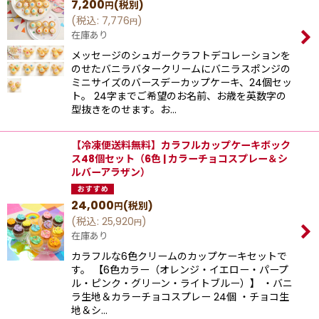
7,200
(税別)
円
(
税込
:
7,776
)
円
在庫あり
メッセージのシュガークラフトデコレーションを
のせたバニラバタークリームにバニラスポンジの
ミニサイズのバースデーカップケーキ、24個セッ
ト。 24字までご希望のお名前、お歳を英数字の
型抜きをのせます。お…
【冷凍便送料無料】カラフルカップケーキボック
ス48個セット（6色 | カラーチョコスプレー＆シ
ルバーアラザン）
24,000
(税別)
円
(
税込
:
25,920
)
円
在庫あり
カラフルな6色クリームのカップケーキセットで
す。 【6色カラー（オレンジ・イエロー・パープ
ル・ピンク・グリーン・ライトブルー）】 ・バニ
ラ生地＆カラーチョコスプレー 24個 ・チョコ生
地＆シ…