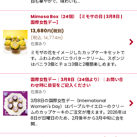
目も華やかで、味わいも…
Mimosa Box（24個）【ミモザの日 | 3月8日 |
国際女性デー】
13,680
(税別)
円
(
税込
:
14,774
)
円
在庫あり
ミモザの花をイメージしたカップケーキセットで
す。ふわふわのバニラバタークリーム、スポンジ
はバニラ3個とチョコ3個と2種類楽しめます。
国際女性デー｜3月8日（24個より）｜お問い合
わせ時に目安をご記入ください
在庫あり
3月8日の国際女性デー（International
Women's Day）はパープルやイエローのクリー
ムのカップケーキのご注文が増えます。2026年は
8日が日曜日のため、2月後半から3月中旬に会を
開…