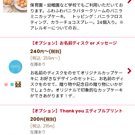
保育園・幼稚園など学校でもご利用いただいてお
ります。ふわふわバニラバタークリームのバニラ
ミニカップケーキ。 トッピング：バニラフロス
ティング、カラーチョコスプレー。24個入り。※
アレルギーについてのお…
【オプション】お名前ディスク or メッセージ
240
～
(税別)
円
(
税込
:
259
～
)
円
在庫あり
お名前のディスクをのせてオリジナルカップケー
キに お好きなデザインのセットに、お名前のディ
スクをのせて、贈り物や記念日の贈り物にいかが
でしょうか。オリジナルで印象的なカップケーキ
ができあがります！デ…
【オプション】Thank you エディブルプリント
200
(税別)
円
(
税込
:
216
)
円
在庫あり