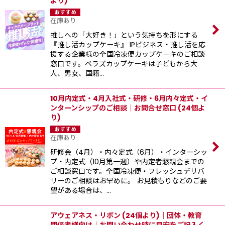
より)
在庫あり
推しへの「大好き！」という気持ちを形にする
『推し活カップケーキ』 IPビジネス・推し活を応
援する企業様の全国冷凍便カップケーキのご相談
窓口です。ベラズカップケーキは子どもから大
人、男女、国籍…
10月内定式・4月入社式・研修・6月内々定式・イ
ンターンシップのご相談｜お問合せ窓口 (24個よ
り)
在庫あり
研修会（4月）・内々定式（6月）・インターシッ
プ・内定式（10月第一週）や内定者懇親会までの
ご相談窓口です。全国冷凍便・フレッシュデリバ
リーのご相談はお早めに。 お見積もりなどのご要
望がある場合は、…
アウェアネス・リボン (24個より)｜団体・教育