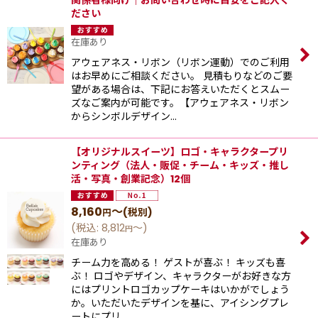
関係者様向け｜お問い合わせ時に目安をご記入く
ださい
在庫あり
アウェアネス・リボン（リボン運動）でのご利用
はお早めにご相談ください。 見積もりなどのご要
望がある場合は、下記にお答えいただくとスムー
ズなご案内が可能です。【アウェアネス・リボン
からシンボルデザイン…
【オリジナルスイーツ】ロゴ・キャラクタープリ
ンティング（法人・販促・チーム・キッズ・推し
活・写真・創業記念）12個
8,160
～
(税別)
円
(
税込
:
8,812
～
)
円
在庫あり
チーム力を高める！ ゲストが喜ぶ！ キッズも喜
ぶ！ ロゴやデザイン、キャラクターがお好きな方
にはプリントロゴカップケーキはいかがでしょう
か。いただいたデザインを基に、アイシングプレ
ートにプリ…