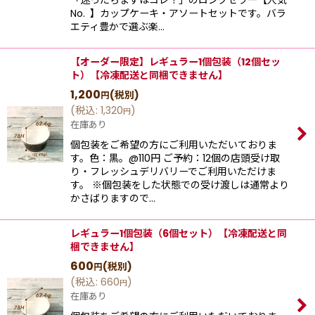
「迷ったらまずはコレ！」のロングセラー【⼈気
No. 】カップケーキ‧アソートセットです。バラ
エティ豊かで選ぶ楽…
【オーダー限定】レギュラー1個包装（12個セッ
ト）【冷凍配送と同梱できません】
1,200
(税別)
円
(
税込
:
1,320
)
円
在庫あり
個包装をご希望の方にご利用いただいておりま
す。色：黒。@110円 ご予約：12個の店頭受け取
り・フレッシュデリバリーでご利用いただけま
す。 ※個包装をした状態での受け渡しは通常より
かさばりますので…
レギュラー1個包装（6個セット）【冷凍配送と同
梱できません】
600
(税別)
円
(
税込
:
660
)
円
在庫あり