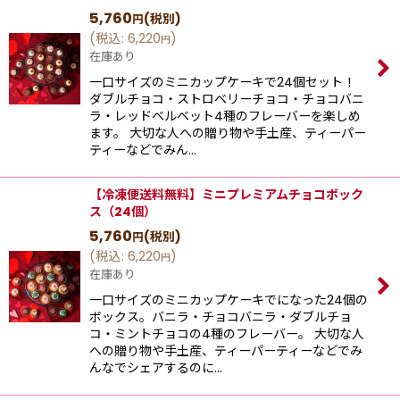
5,760
(税別)
円
(
税込
:
6,220
)
円
在庫あり
一口サイズのミニカップケーキで24個セット！
ダブルチョコ・ストロベリーチョコ・チョコバニ
ラ・レッドベルベット4種のフレーバーを楽しめ
ます。 大切な人への贈り物や手土産、ティーパー
ティーなどでみん…
【冷凍便送料無料】ミニプレミアムチョコボック
ス（24個）
5,760
(税別)
円
(
税込
:
6,220
)
円
在庫あり
一口サイズのミニカップケーキでになった24個の
ボックス。バニラ・チョコバニラ・ダブルチョ
コ・ミントチョコの4種のフレーバー。 大切な人
への贈り物や手土産、ティーパーティーなどでみ
んなでシェアするのに…