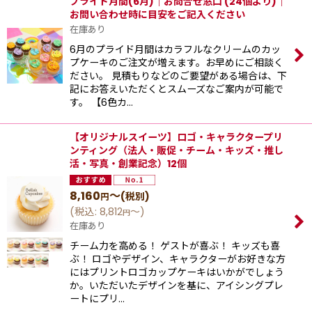
プライド月間(6月)｜お問合せ窓口 (24個より)｜
お問い合わせ時に目安をご記入ください
在庫あり
6月のプライド月間はカラフルなクリームのカッ
プケーキのご注文が増えます。お早めにご相談く
ださい。 見積もりなどのご要望がある場合は、下
記にお答えいただくとスムーズなご案内が可能で
す。 【6色カ…
【オリジナルスイーツ】ロゴ・キャラクタープリ
ンティング（法人・販促・チーム・キッズ・推し
活・写真・創業記念）12個
8,160
～
(税別)
円
(
税込
:
8,812
～
)
円
在庫あり
チーム力を高める！ ゲストが喜ぶ！ キッズも喜
ぶ！ ロゴやデザイン、キャラクターがお好きな方
にはプリントロゴカップケーキはいかがでしょう
か。いただいたデザインを基に、アイシングプレ
ートにプリ…