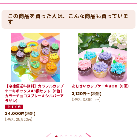
この商品を買った人は、こんな商品も買っていま
す
【冷凍便送料無料】カラフルカップ
あじさいカップケーキBOX（6個）
ケーキボックス48個セット（6色 |
3,120
～
(税別)
円
カラーチョコスプレー＆シルバーア
(
税込
:
3,369
～
)
円
ラザン）
24,000
(税別)
円
(
税込
:
25,920
)
円