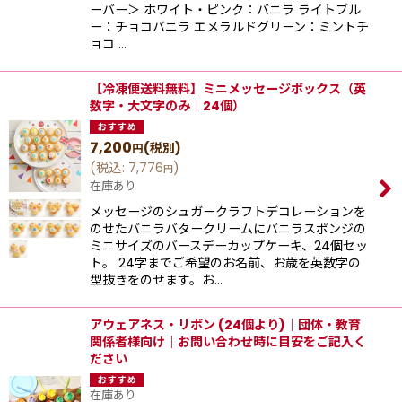
ーバー＞ ホワイト・ピンク：バニラ ライトブル
ー：チョコバニラ エメラルドグリーン：ミントチ
ョコ …
【冷凍便送料無料】ミニメッセージボックス（英
数字・大文字のみ｜24個）
7,200
(税別)
円
(
税込
:
7,776
)
円
在庫あり
メッセージのシュガークラフトデコレーションを
のせたバニラバタークリームにバニラスポンジの
ミニサイズのバースデーカップケーキ、24個セッ
ト。 24字までご希望のお名前、お歳を英数字の
型抜きをのせます。お…
アウェアネス・リボン (24個より)｜団体・教育
関係者様向け｜お問い合わせ時に目安をご記入く
ださい
在庫あり