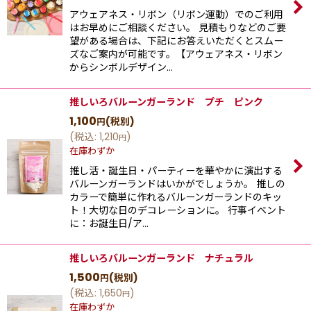
アウェアネス・リボン（リボン運動）でのご利用
はお早めにご相談ください。 見積もりなどのご要
望がある場合は、下記にお答えいただくとスムー
ズなご案内が可能です。【アウェアネス・リボン
からシンボルデザイン…
推しいろバルーンガーランド プチ ピンク
1,100
(税別)
円
(
税込
:
1,210
)
円
在庫わずか
推し活・誕生日・パーティーを華やかに演出する
バルーンガーランドはいかがでしょうか。 推しの
カラーで簡単に作れるバルーンガーランドのキッ
ト！大切な日のデコレーションに。 行事イベント
に：お誕生日/ア…
推しいろバルーンガーランド ナチュラル
1,500
(税別)
円
(
税込
:
1,650
)
円
在庫わずか