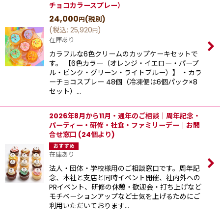
チョコカラースプレー）
24,000
(税別)
円
(
税込
:
25,920
)
円
在庫あり
カラフルな6色クリームのカップケーキセットで
す。 【6色カラー（オレンジ・イエロー・パープ
ル・ピンク・グリーン・ライトブルー）】 ・カラ
ーチョコスプレー 48個（冷凍便は6個パック×8
セット）…
2026年8月から11月・通年のご相談｜周年記念・
パーティー・研修・社食・ファミリーデー｜お問
合せ窓口 (24個より)
在庫あり
法人・団体・学校様用のご相談窓口です。周年記
念、本社と支店と同時イベント開催、社内外への
PRイベント、研修の休憩・歓迎会・打ち上げなど
モチベーションアップなど士気を上げるためにご
利用いただいております…