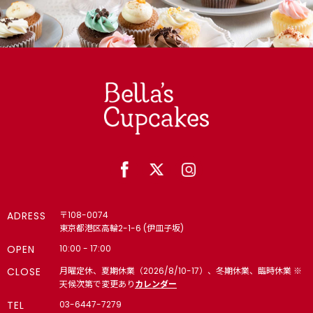
【法人向け】ロゴ 4,000円以上で冷凍配送無料（8月末ま
で）
【法人向け】メッセージ 4,000円以上で冷凍配送無料（8月
末まで）
【個人向け】パーティー｜ティータイム｜キッズ向け｜誕生会
(学校・クラブ)で人気 4,000円以上で冷凍配送無料（8月末
まで）
【法人向け】🎁 パーティー 4,000円以上で冷凍配送無料（8
月末まで）
🎂 誕生日・記念日・推し活｜名入れギフト｜カップケーキ・ケ
ーキ 4,000円以上で冷凍配送無料（8月末まで）
ADRESS
〒108-0074
東京都港区高輪2-1-6 (伊皿子坂)
6・7・8月の様々なシーンに
OPEN
10:00 - 17:00
CLOSE
月曜定休、夏期休業（2026/8/10-17）、冬期休業、臨時休業 ※
🌞 夏 4,000円以上で冷凍配送無料（8月末まで）
天候次第で変更あり
カレンダー
TEL
03-6447-7279
【法人向け】🏢内定式（10月1日｜10月上旬）・同期会・同窓