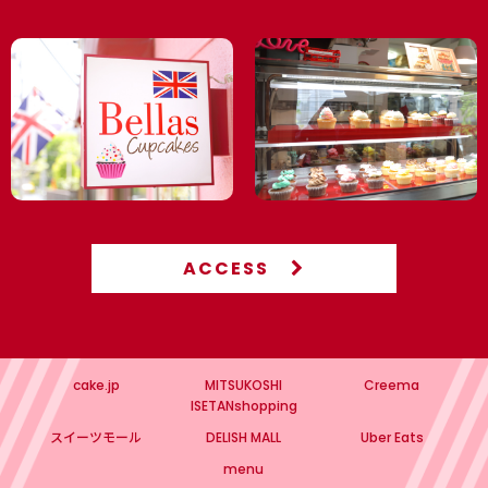
会・懇親会・インターン・内々定式（6月1日）
🎁 入学・卒業｜入園・卒園｜スポーツ・背番号｜お祝い・ギフ
ト
🍼 赤ちゃんのお祝い｜ジェンダー リビール・ベビーシャワ
ー 4,000円以上で冷凍配送無料（8月末まで）
【個人】パーティー 4,000円以上で冷凍配送無料（8月末ま
で）
名入れカップケーキ・ケーキ
ACCESS
🏠 高輪店で予約なしで購入できるメニュー
高輪本店（10:00-17:00 月曜日定休）
cake.jp
MITSUKOSHI
Creema
💖 PINK
ISETANshopping
スイーツモール
DELISH MALL
Uber Eats
💙 BLUE
menu
💛 YELLOW