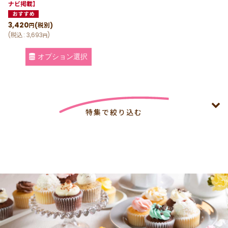
ナビ掲載】
3,420
(税別)
円
(
税込
:
3,693
)
円
オプション選択
特集で絞り込む
4,000円以上特集 8月末まで4,000円以上で冷凍配送無料
【法人向け】夏休みイベント 4,000円以上で冷凍配送無料
（8月末まで）
【法人向け】🏙 カスタムメイド・コーポレートギフト｜企
業・団体・学校・スポーツチームの方へ 4,000円以上で冷
凍配送無料（8月末まで）