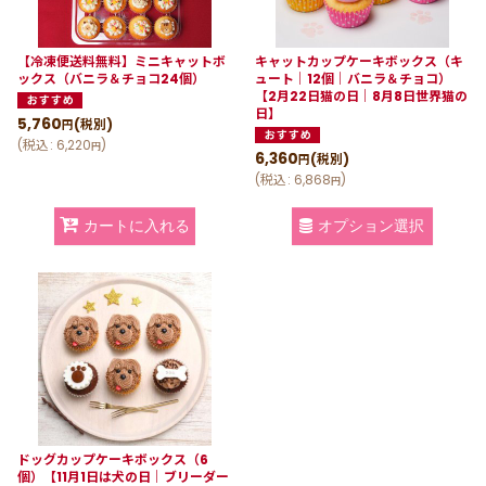
【冷凍便送料無料】ミニキャットボ
キャットカップケーキボックス（キ
ックス（バニラ＆チョコ24個）
ュート｜12個｜バニラ＆チョコ）
【2月22日猫の日｜8月8日世界猫の
日】
5,760
(税別)
円
(
税込
:
6,220
)
円
6,360
(税別)
円
(
税込
:
6,868
)
円
オプション選択
カートに入れる
ドッグカップケーキボックス（6
個）【11月1日は犬の日｜ブリーダー