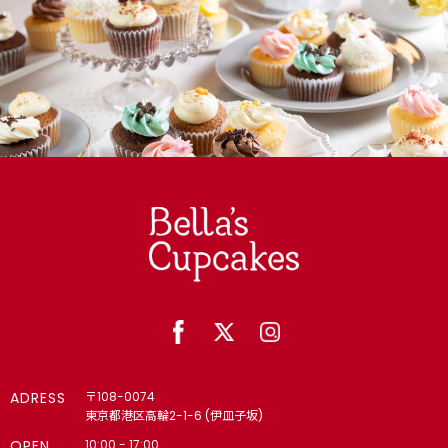
【法人向け】🏙 カスタムメイド・コーポレートギフト｜企
業・団体・学校・スポーツチームの方へ 4,000円以上で冷
凍配送無料（8月末まで）
【法人向け】ロゴ 4,000円以上で冷凍配送無料（8月末ま
で）
【法人向け】メッセージ 4,000円以上で冷凍配送無料（8月
末まで）
【個人向け】パーティー｜ティータイム｜キッズ向け｜誕生会
(学校・クラブ)で人気 4,000円以上で冷凍配送無料（8月末
まで）
【法人向け】🎁 パーティー 4,000円以上で冷凍配送無料（8
月末まで）
🎂 誕生日・記念日・推し活｜名入れギフト｜カップケーキ・ケ
ーキ 4,000円以上で冷凍配送無料（8月末まで）
ADRESS
〒108-0074
東京都港区高輪2-1-6 (伊皿子坂)
6・7・8月の様々なシーンに
OPEN
10:00 - 17:00