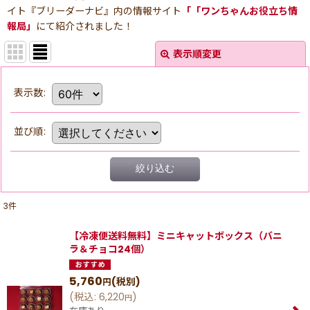
イト『ブリーダーナビ』内の情報サイト
「「ワンちゃんお役立ち情
報局」
にて紹介されました！
表示順変更
表示数
:
並び順
:
絞り込む
3
件
【冷凍便送料無料】ミニキャットボックス（バニ
ラ＆チョコ24個）
5,760
(税別)
円
(
税込
:
6,220
)
円