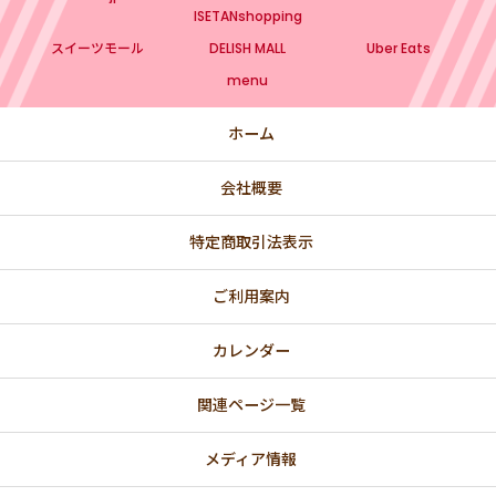
💖 PINK
ISETANshopping
スイーツモール
DELISH MALL
Uber Eats
💙 BLUE
menu
💛 YELLOW
ホーム
💚 GREEN
会社概要
🌸 春
💗 バレンタインデー・ホワイトデー特集
特定商取引法表示
🎎 ひなまつりのお祝い
ご利用案内
【法人向け】国際女性デー（3/8）にオススメ
カレンダー
関連ページ一覧
💐 母の日ギフト
👔父の日ギフト
メディア情報