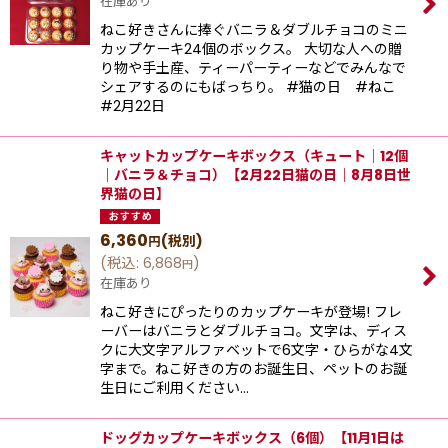
在庫あり
ねこ好きさんに捧ぐバニラ＆ダブルチョコのミニ
カップケーキ24個のボックス。 大切な人への贈
り物や手土産、ティーパーティーなどでみんなで
シェアするのにもばっちり。 #猫の日 #ねこ
#2月22日
キャットカップケーキボックス（キュート｜12個
｜バニラ＆チョコ）【2月22日猫の日｜8月8日世
界猫の日】
6,360
(税別)
円
(
税込
:
6,868
)
円
在庫あり
ねこ好きにぴったりのカップケーキが登場! フレ
ーバーはバニラとダブルチョコ。文字は、ディス
クに大文字アルファベットで6文字・ひらがな4文
字まで。ねこ好きの方のお誕生日、ペットのお誕
生日にご利用ください…
ドッグカップケーキボックス（6個）【11月1日は