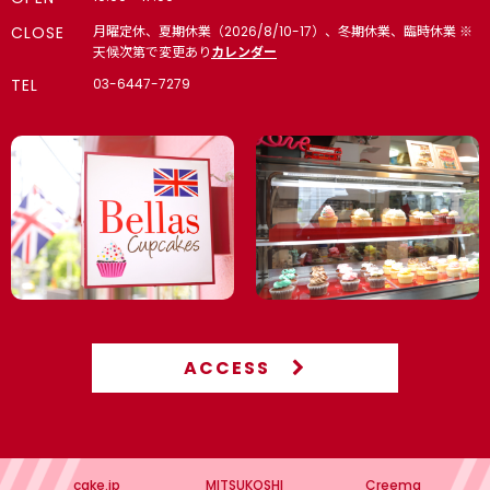
CLOSE
月曜定休、夏期休業（2026/8/10-17）、冬期休業、臨時休業 ※
🌞 夏 4,000円以上で冷凍配送無料（8月末まで）
天候次第で変更あり
カレンダー
TEL
03-6447-7279
【法人向け】🏢内定式（10月1日｜10月上旬）・同期会・同窓
会・懇親会・インターン・内々定式（6月1日）
🎁 入学・卒業｜入園・卒園｜スポーツ・背番号｜お祝い・ギフ
ト
🍼 赤ちゃんのお祝い｜ジェンダー リビール・ベビーシャワ
ー 4,000円以上で冷凍配送無料（8月末まで）
【個人】パーティー 4,000円以上で冷凍配送無料（8月末ま
で）
名入れカップケーキ・ケーキ
ACCESS
🏠 高輪店で予約なしで購入できるメニュー
高輪本店（10:00-17:00 月曜日定休）
cake.jp
MITSUKOSHI
Creema