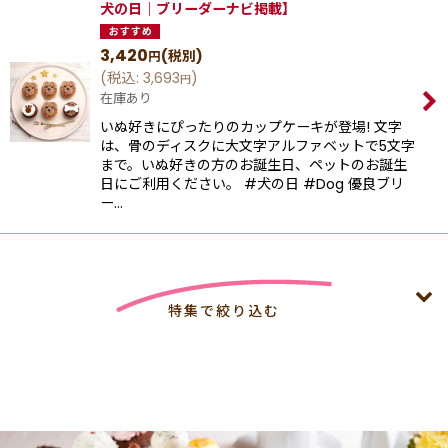
犬の日｜ブリーダーナビ掲載】
3,420
(税別)
円
(
税込
:
3,693
)
円
在庫あり
いぬ好きにぴったりのカップケーキが登場! 文字
は、骨のディスクに大文字アルファベットで5文字
まで。いぬ好きの方のお誕生日、ペットのお誕生
日にご利用ください。 #犬の日 #Dog 優良ブリ
ー…
特集で絞り込む
4,000円以上特集 8月末まで4,000円以上で冷凍配送無料
【法人向け】夏休みイベント 4,000円以上で冷凍配送無料
（8月末まで）