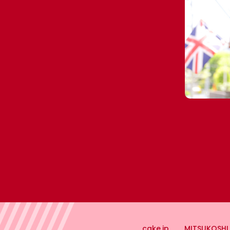
🎎 ひなまつりのお祝い
【法人向け】国際女性デー（3/8）にオススメ
💐 母の日ギフト
👔父の日ギフト
🌈 プライド月間｜レインボーカラー
🎋七夕
🍁 秋
🎃ハッピーハロウィン特集
ピンクリボン月間（10月）
🎄 冬
cake.jp
MITSUKOSHI