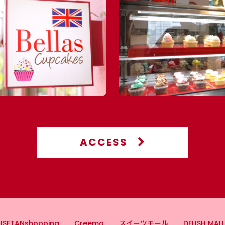
ACCESS
 ISETANshopping
Creema
スイーツモール
DELISH MALL