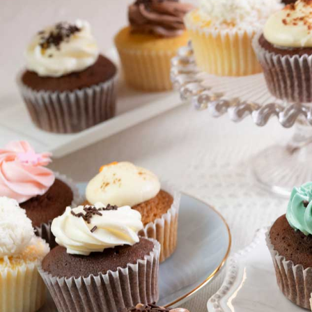
【法人向け】🏙 カスタムメイド・コーポレートギフト
【法人向け】ロゴ 4,000円以上で冷凍配送無料（8月
【法人向け】メッセージ 4,000円以上で冷凍配送無料
【個人向け】パーティー｜ティータイム｜キッズ向け｜誕生
【法人向け】🎁 パーティー 4,000円以上で冷凍配送無
🎂 誕生日・記念日・推し活｜名入れギフト｜カップケー
6・7・8月の様々なシーンに
🌞 夏 4,000円以上で冷凍配送無料（8月末まで）
【法人向け】🏢内定式（10月1日｜10月上旬）・同期会
🎁 入学・卒業｜入園・卒園｜スポーツ・背番号｜お祝い
🍼 赤ちゃんのお祝い｜ジェンダー リビール・ベビーシャ