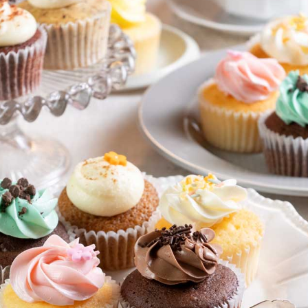
｜企業・団体・学校・スポーツチームの方へ 4,000円以上で冷凍配送
末まで）
（8月末まで）
会(学校・クラブ)で人気 4,000円以上で冷凍配送無料（8月末まで
料（8月末まで）
キ・ケーキ 4,000円以上で冷凍配送無料（8月末まで）
・同窓会・懇親会・インターン・内々定式（6月1日）
・ギフト
ワー 4,000円以上で冷凍配送無料（8月末まで）