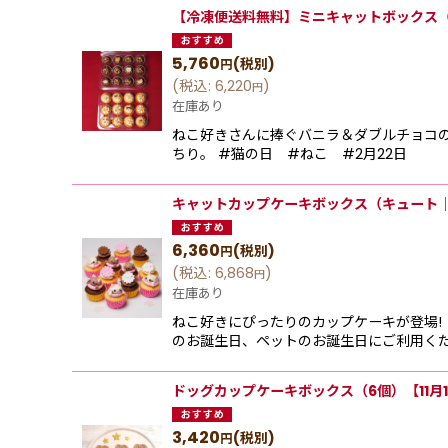
【冷凍便送料無料】ミニキャットボックス（
5,760
(税別)
円
(
税込
:
6,220
)
円
在庫あり
ねこ好きさんに捧ぐバニラ＆ダブルチョコの
ちり。 #猫の日 #ねこ #2月22日
キャットカップケーキボックス（キュート｜
6,360
(税別)
円
(
税込
:
6,868
)
円
在庫あり
ねこ好きにぴったりのカップケーキが登場!
のお誕生日、ペットのお誕生日にご利用くだ
ドッグカップケーキボックス（6個）【11
3,420
(税別)
円