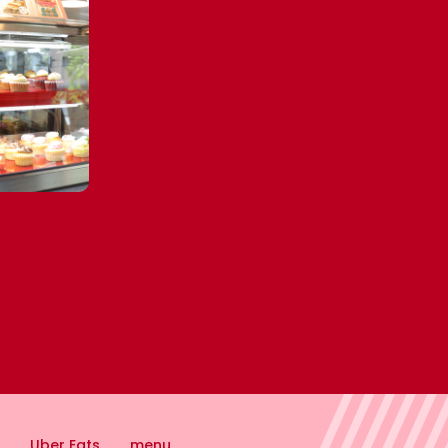
Uber Eats
menu