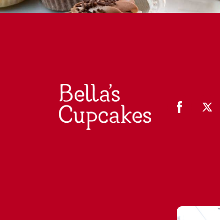
【個人】パーティー 4,000円以上で冷凍配送無料（8
名入れカップケーキ・ケーキ
🏠 高輪店で予約なしで購入できるメニュー
高輪本店（10:00-17:00 月曜日定休）
💖 PINK
💙 BLUE
💛 YELLOW
💚 GREEN
🌸 春
💗 バレンタインデー・ホワイトデー特集