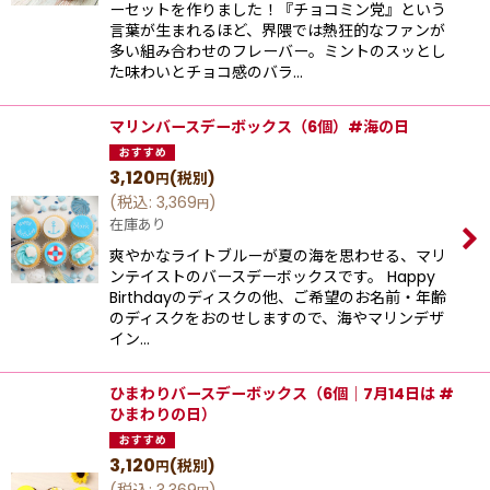
ーセットを作りました！『チョコミン党』という
⾔葉が⽣まれるほど、界隈では熱狂的なファンが
多い組み合わせのフレーバー。ミントのスッとし
た味わいとチョコ感のバラ…
マリンバースデーボックス（6個）#海の日
3,120
(税別)
円
(
税込
:
3,369
)
円
在庫あり
爽やかなライトブルーが夏の海を思わせる、マリ
ンテイストのバースデーボックスです。 Happy
Birthdayのディスクの他、ご希望のお名前・年齢
のディスクをおのせしますので、海やマリンデザ
イン…
ひまわりバースデーボックス（6個｜7月14日は #
ひまわりの日）
3,120
(税別)
円