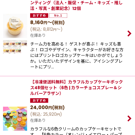
ンティング（法人・販促・チーム・キッズ・推し
活・写真・創業記念）12個
8,160
～
(税別)
円
(
税込
:
8,812
～
)
円
在庫あり
チーム力を高める！ ゲストが喜ぶ！ キッズも喜
ぶ！ ロゴやデザイン、キャラクターがお好きな方
にはプリントロゴカップケーキはいかがでしょう
か。いただいたデザインを基に、アイシングプレ
ートにプリ…
【冷凍便送料無料】カラフルカップケーキボック
ス48個セット（6色 | カラーチョコスプレー＆シ
ルバーアラザン）
24,000
(税別)
円
(
税込
:
25,920
)
円
在庫あり
カラフルな6色クリームのカップケーキセットで
す。 【6色カラー（オレンジ・イエロー・パープ