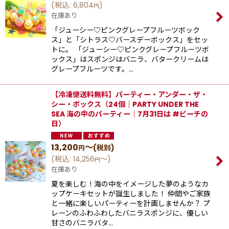
(
税込
:
6,804
)
円
在庫あり
「ジューシー♡ピンクグレープフルーツボック
ス」と「シトラス♡バースデーボックス」をセッ
トに。 「ジューシー♡ピンクグレープフルーツボ
ックス」はスポンジはバニラ、バタークリームは
グレープフルーツです。…
【冷凍便送料無料】パーティー・アンダー・ザ・
シー・ボックス（24個｜PARTY UNDER THE
SEA 海の中のパーティー｜7月31日は #ビーチの
日）
13,200
～
(税別)
円
(
税込
:
14,256
～
)
円
在庫あり
夏を楽しむ！海の中をイメージした夢のようなカ
ップケーキセットが誕生しました！ 仲間やご家族
と一緒に楽しいパーティーを計画しませんか？ プ
レーンのふわふわしたバニラスポンジに、優しい
⽢さのバニラバタ…