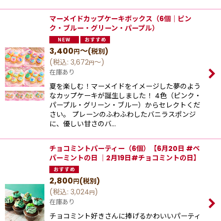
マーメイドカップケーキボックス（6個｜ピン
ク・ブルー・グリーン・パープル）
3,400
～
(税別)
円
(
税込
:
3,672
～
)
円
在庫あり
夏を楽しむ！マーメイドをイメージした夢のよう
なカップケーキが誕生しました！ 4色（ピンク・
パープル・グリーン・ブルー）からセレクトくだ
さい。 プレーンのふわふわしたバニラスポンジ
に、優しい⽢さのバ…
チョコミントパーティー（6個）【6月20日 #ペ
パーミントの日 ｜2月19日#チョコミントの日】
2,800
(税別)
円
(
税込
:
3,024
)
円
在庫あり
チョコミント好きさんに捧げるかわいいパーティ