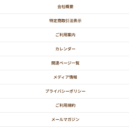
会社概要
🌸 春
💗 バレンタインデー・ホワイトデー特集
特定商取引法表示
🎎 ひなまつりのお祝い
ご利用案内
【法人向け】国際女性デー（3/8）にオススメ
カレンダー
関連ページ一覧
💐 母の日ギフト
👔父の日ギフト
メディア情報
🌈 プライド月間｜レインボーカラー
プライバシーポリシー
🎋七夕
ご利用規約
🍁 秋
メールマガジン
🎃ハッピーハロウィン特集