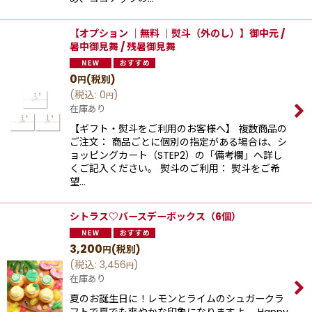
【オプション ｜無料 ｜熨斗（外のし）】御中元 /
暑中御見舞 / 残暑御見舞
0
(税別)
円
(
税込
:
0
)
円
在庫あり
【ギフト・熨斗をご利用のお客様へ】 複数商品の
ご注文： 商品ごとに個別の指定がある場合は、シ
ョッピングカート（STEP2）の「備考欄」へ詳し
くご記入ください。 熨斗のご利用： 熨斗をご希
望…
シトラス♡バースデーボックス（6個）
3,200
(税別)
円
(
税込
:
3,456
)
円
在庫あり
夏のお誕生日に！レモンとライムのシュガークラ