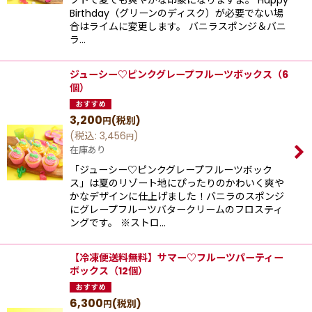
フトで夏でも爽やかな印象になりますよ。 Happy
Birthday（グリーンのディスク）が必要でない場
合はライムに変更します。 バニラスポンジ＆バニ
ラ…
ジューシー♡ピンクグレープフルーツボックス（6
個）
3,200
(税別)
円
(
税込
:
3,456
)
円
在庫あり
「ジューシー♡ピンクグレープフルーツボック
ス」は夏のリゾート地にぴったりのかわいく爽や
かなデザインに仕上げました！バニラのスポンジ
にグレープフルーツバタークリームのフロスティ
ングです。 ※ストロ…
【冷凍便送料無料】サマー♡フルーツパーティー
ボックス（12個）
6,300
(税別)
円