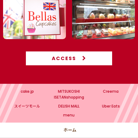
ト
🍼 赤ちゃんのお祝い｜ジェンダー リビール・ベビーシャワ
ー 4,000円以上で冷凍配送無料（8月末まで）
【個人】パーティー 4,000円以上で冷凍配送無料（8月末ま
で）
名入れカップケーキ・ケーキ
ACCESS
🏠 高輪店で予約なしで購入できるメニュー
高輪本店（10:00-17:00 月曜日定休）
cake.jp
MITSUKOSHI
Creema
💖 PINK
ISETANshopping
スイーツモール
DELISH MALL
Uber Eats
💙 BLUE
menu
💛 YELLOW
ホーム
💚 GREEN