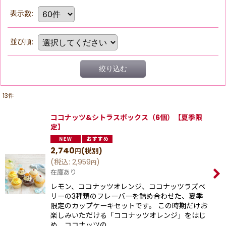
表示数
:
並び順
:
絞り込む
13
件
ココナッツ&シトラスボックス（6個）【夏季限
定】
2,740
(税別)
円
(
税込
:
2,959
)
円
在庫あり
レモン、ココナッツオレンジ、ココナッツラズベ
リーの3種類のフレーバーを詰め合わせた、夏季
限定のカップケーキセットです。 この時期だけお
楽しみいただける「ココナッツオレンジ」をはじ
め、ココナッツの…