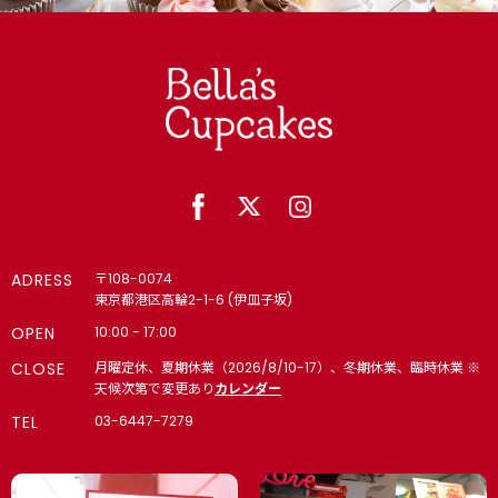
【法人向け】メッセージ 4,000円以上で冷凍配送無料（8月
末まで）
【個人向け】パーティー｜ティータイム｜キッズ向け｜誕生会
(学校・クラブ)で人気 4,000円以上で冷凍配送無料（8月末
まで）
【法人向け】🎁 パーティー 4,000円以上で冷凍配送無料（8
月末まで）
🎂 誕生日・記念日・推し活｜名入れギフト｜カップケーキ・ケ
ーキ 4,000円以上で冷凍配送無料（8月末まで）
ADRESS
〒108-0074
東京都港区高輪2-1-6 (伊皿子坂)
6・7・8月の様々なシーンに
OPEN
10:00 - 17:00
CLOSE
月曜定休、夏期休業（2026/8/10-17）、冬期休業、臨時休業 ※
🌞 夏 4,000円以上で冷凍配送無料（8月末まで）
天候次第で変更あり
カレンダー
TEL
03-6447-7279
【法人向け】🏢内定式（10月1日｜10月上旬）・同期会・同窓
会・懇親会・インターン・内々定式（6月1日）
🎁 入学・卒業｜入園・卒園｜スポーツ・背番号｜お祝い・ギフ