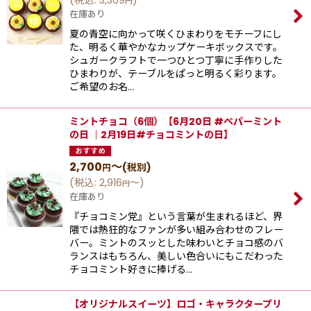
(
税込
:
3,369
)
円
在庫あり
夏の青空に向かって咲くひまわりをモチーフにし
た、明るく華やかなカップケーキボックスです。
シュガークラフトで一つひとつ丁寧に手作りした
ひまわりが、テーブルをぱっと明るく彩ります。
ご希望のお名…
ミントチョコ（6個）【6月20日 #ペパーミント
の日 ｜2月19日#チョコミントの日】
2,700
～
(税別)
円
(
税込
:
2,916
～
)
円
在庫あり
『チョコミン党』という⾔葉が⽣まれるほど、界
隈では熱狂的なファンが多い組み合わせのフレー
バー。ミントのスッとした味わいとチョコ感のバ
ランスはもちろん、美しい⾊合いにもこだわった
チョコミント好きに捧げる…
【オリジナルスイーツ】ロゴ・キャラクタープリ