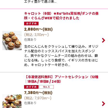
エティ豊かで選ぶ楽…
キャロット（6個）★Ra*bits賞採用/ダンナの昼
顔・ぐらんざWEBで紹介されました
2,880
～
(税別)
円
(
税込
:
3,110
～
)
円
在庫あり
⽣のにんじんをクラッシュして練り込み、オリジ
ナル配合のミックススパイスを加えたスポンジ
と、爽やかなクリームチーズの組み合わせは、癖
になる味。しっとり⾷感で、イギリスの⽅をはじ
め、キャロットケーキ好きの…
【冷凍便送料無料】アソートセレクション（12種
｜18個A / 18個B / 24個）
7,380
～
(税別)
円
(
税込
:
7,970
～
)
円
在庫あり