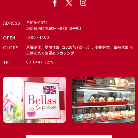
月末まで）
🎂 誕生日・記念日・推し活｜名入れギフト｜カップケーキ・ケ
ーキ 4,000円以上で冷凍配送無料（8月末まで）
ADRESS
〒108-0074
東京都港区高輪2-1-6 (伊皿子坂)
6・7・8月の様々なシーンに
OPEN
10:00 - 17:00
CLOSE
月曜定休、夏期休業（2026/8/10-17）、冬期休業、臨時休業 ※
🌞 夏 4,000円以上で冷凍配送無料（8月末まで）
天候次第で変更あり
カレンダー
TEL
03-6447-7279
【法人向け】🏢内定式（10月1日｜10月上旬）・同期会・同窓
会・懇親会・インターン・内々定式（6月1日）
🎁 入学・卒業｜入園・卒園｜スポーツ・背番号｜お祝い・ギフ
ト
🍼 赤ちゃんのお祝い｜ジェンダー リビール・ベビーシャワ
ー 4,000円以上で冷凍配送無料（8月末まで）
【個人】パーティー 4,000円以上で冷凍配送無料（8月末ま
で）
名入れカップケーキ・ケーキ