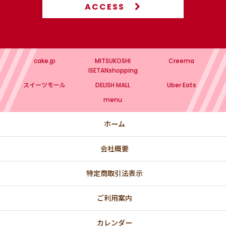
ACCESS
🏠 高輪店で予約なしで購入できるメニュー
高輪本店（10:00-17:00 月曜日定休）
cake.jp
MITSUKOSHI
Creema
💖 PINK
ISETANshopping
スイーツモール
DELISH MALL
Uber Eats
💙 BLUE
menu
💛 YELLOW
ホーム
💚 GREEN
会社概要
🌸 春
💗 バレンタインデー・ホワイトデー特集
特定商取引法表示
🎎 ひなまつりのお祝い
ご利用案内
【法人向け】国際女性デー（3/8）にオススメ
カレンダー