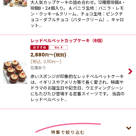
大人気カップケーキの詰め合わせ。12種類18個A・
18個B・24個入り。 A バニラ生地：バニラ・レモ
ン・クッキー&クリーム、チョコ生地：ピンクチ
ョコ・ダブルチョコ（バタークリーム）、キャロ
ット…
レッドベルベットカップケーキ（6個）
2,880
～
(税別)
円
(
税込
:
3,110
～
)
円
在庫あり
赤いスポンジが印象的なレッドベルベットケーキ
は、イギリスやアメリカ等で長く愛され、映画や
ドラマのお誕生日や記念日、ウエディングシーン
にもたびたび登場する定番スイーツです。 当店の
レッドベルベット…
特集で絞り込む