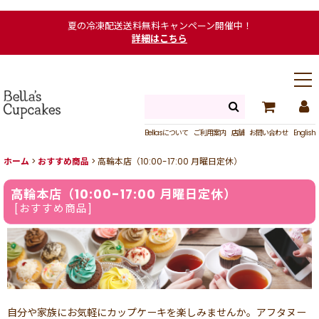
夏の冷凍配送送料無料キャンペーン開催中！
詳細はこちら
Bellasについて
ご利用案内
店舗
お問い合わせ
English
ホーム
>
おすすめ商品
>
高輪本店（10:00-17:00 月曜日定休）
高輪本店（10:00-17:00 月曜日定休）
[
おすすめ商品
]
自分や家族にお気軽にカップケーキを楽しみませんか。アフタヌー