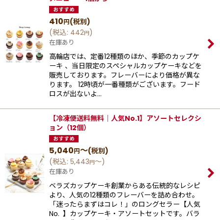
410
(税別)
円
(
税込
:
442
)
円
在庫あり
高輪店では、定番12種類のほか、季節のカップケ
ーキ 、当日限定のスペシャルカップケーキなどを
販売しております。フレーバーにより価格が異な
ります。 12時頃が一番種類がございます。フード
ロスが出ないよ…
【冷凍便送料無料｜人気No.1】アソートセレクシ
ョン（12個）
5,040
～
(税別)
円
(
税込
:
5,443
～
)
円
在庫あり
ベラズカップケーキ創業からある伝統的なレシピ
より、⼈気の12種類のフレーバーを詰め合わせ。
「迷ったらまずはコレ！」のロングセラー【⼈気
No. 】カップケーキ‧アソートセットです。バラ