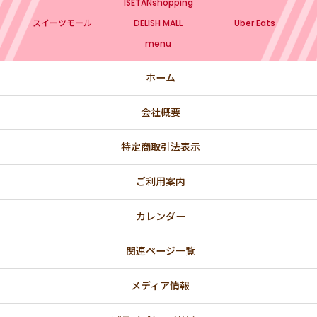
ISETANshopping
スイーツモール
DELISH MALL
Uber Eats
💙 BLUE
menu
💛 YELLOW
ホーム
💚 GREEN
会社概要
🌸 春
💗 バレンタインデー・ホワイトデー特集
特定商取引法表示
🎎 ひなまつりのお祝い
ご利用案内
【法人向け】国際女性デー（3/8）にオススメ
カレンダー
関連ページ一覧
💐 母の日ギフト
👔父の日ギフト
メディア情報
🌈 プライド月間｜レインボーカラー