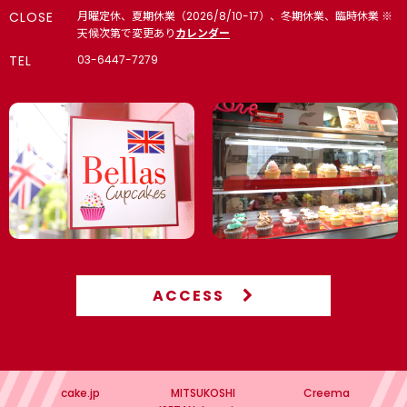
CLOSE
月曜定休、夏期休業（2026/8/10-17）、冬期休業、臨時休業 ※
🌞 夏 4,000円以上で冷凍配送無料（8月末まで）
天候次第で変更あり
カレンダー
TEL
03-6447-7279
【法人向け】🏢内定式（10月1日｜10月上旬）・同期会・同窓
会・懇親会・インターン・内々定式（6月1日）
🎁 入学・卒業｜入園・卒園｜スポーツ・背番号｜お祝い・ギフ
ト
🍼 赤ちゃんのお祝い｜ジェンダー リビール・ベビーシャワ
ー 4,000円以上で冷凍配送無料（8月末まで）
【個人】パーティー 4,000円以上で冷凍配送無料（8月末ま
で）
名入れカップケーキ・ケーキ
ACCESS
🏠 高輪店で予約なしで購入できるメニュー
高輪本店（10:00-17:00 月曜日定休）
cake.jp
MITSUKOSHI
Creema
💖 PINK