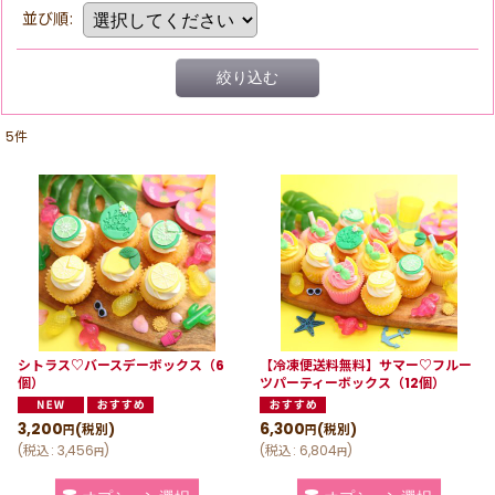
並び順
:
絞り込む
5
件
シトラス♡バースデーボックス（6
【冷凍便送料無料】サマー♡フルー
個）
ツパーティーボックス（12個）
3,200
6,300
(税別)
(税別)
円
円
(
税込
:
3,456
)
(
税込
:
6,804
)
円
円