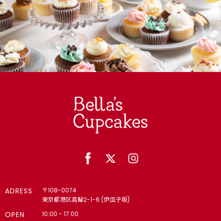
【法人向け】🏙 カスタムメイド・コーポレートギフト｜企
業・団体・学校・スポーツチームの方へ 4,000円以上で冷
凍配送無料（8月末まで）
【法人向け】ロゴ 4,000円以上で冷凍配送無料（8月末ま
で）
【法人向け】メッセージ 4,000円以上で冷凍配送無料（8月
末まで）
【個人向け】パーティー｜ティータイム｜キッズ向け｜誕生会
(学校・クラブ)で人気 4,000円以上で冷凍配送無料（8月末
まで）
【法人向け】🎁 パーティー 4,000円以上で冷凍配送無料（8
月末まで）
🎂 誕生日・記念日・推し活｜名入れギフト｜カップケーキ・ケ
ーキ 4,000円以上で冷凍配送無料（8月末まで）
ADRESS
〒108-0074
東京都港区高輪2-1-6 (伊皿子坂)
6・7・8月の様々なシーンに
OPEN
10:00 - 17:00