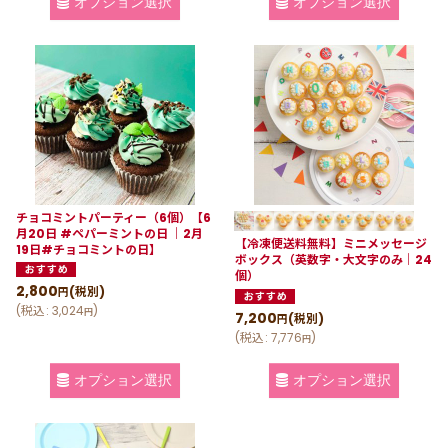
オプション選択
オプション選択
チョコミントパーティー（6個）【6
月20日 #ペパーミントの日 ｜2月
【冷凍便送料無料】ミニメッセージ
19日#チョコミントの日】
ボックス（英数字・大文字のみ｜24
個）
2,800
(税別)
円
(
税込
:
3,024
)
円
7,200
(税別)
円
(
税込
:
7,776
)
円
オプション選択
オプション選択