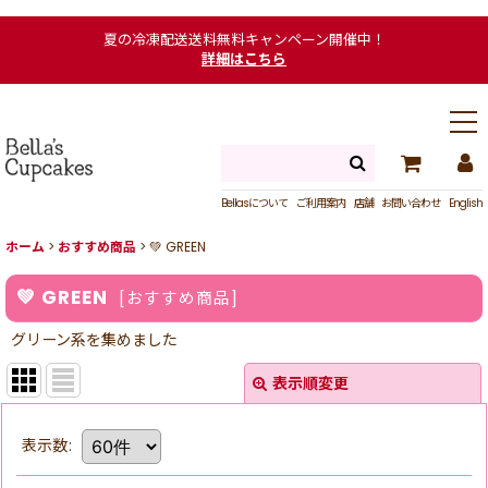
夏の冷凍配送送料無料キャンペーン開催中！
詳細はこちら
Bellasについて
ご利用案内
店舗
お問い合わせ
English
ホーム
>
おすすめ商品
>
💚 GREEN
💚 GREEN
[
おすすめ商品
]
グリーン系を集めました
表示順変更
表示数
: