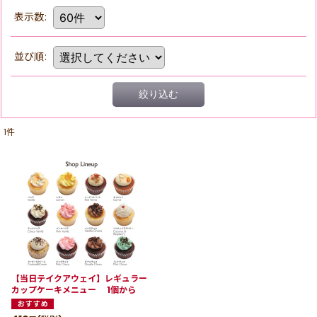
表示数
:
並び順
:
絞り込む
1
件
【当日テイクアウェイ】レギュラー
カップケーキメニュー 1個から