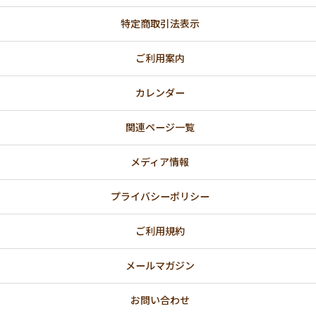
💗 バレンタインデー・ホワイトデー特集
特定商取引法表示
🎎 ひなまつりのお祝い
ご利用案内
【法人向け】国際女性デー（3/8）にオススメ
カレンダー
関連ページ一覧
💐 母の日ギフト
👔父の日ギフト
メディア情報
🌈 プライド月間｜レインボーカラー
プライバシーポリシー
🎋七夕
ご利用規約
🍁 秋
メールマガジン
🎃ハッピーハロウィン特集
お問い合わせ
ピンクリボン月間（10月）