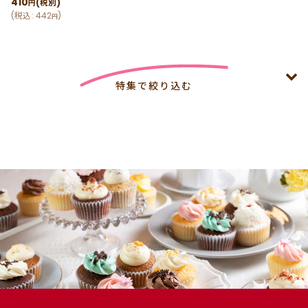
410
(税別)
円
(
税込
:
442
)
円
特集で絞り込む
4,000円以上特集 8月末まで4,000円以上で冷凍配送無料
【法人向け】夏休みイベント 4,000円以上で冷凍配送無料
（8月末まで）
【法人向け】🏙 カスタムメイド・コーポレートギフト｜企
業・団体・学校・スポーツチームの方へ 4,000円以上で冷
凍配送無料（8月末まで）
【法人向け】ロゴ 4,000円以上で冷凍配送無料（8月末ま
で）
【法人向け】メッセージ 4,000円以上で冷凍配送無料（8月