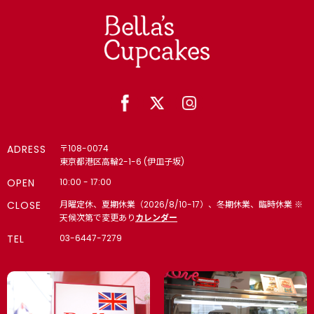
末まで）
【個人向け】パーティー｜ティータイム｜キッズ向け｜誕生会
(学校・クラブ)で人気 4,000円以上で冷凍配送無料（8月末
まで）
【法人向け】🎁 パーティー 4,000円以上で冷凍配送無料（8
月末まで）
🎂 誕生日・記念日・推し活｜名入れギフト｜カップケーキ・ケ
ーキ 4,000円以上で冷凍配送無料（8月末まで）
ADRESS
〒108-0074
東京都港区高輪2-1-6 (伊皿子坂)
6・7・8月の様々なシーンに
OPEN
10:00 - 17:00
CLOSE
月曜定休、夏期休業（2026/8/10-17）、冬期休業、臨時休業 ※
🌞 夏 4,000円以上で冷凍配送無料（8月末まで）
天候次第で変更あり
カレンダー
TEL
03-6447-7279
【法人向け】🏢内定式（10月1日｜10月上旬）・同期会・同窓
会・懇親会・インターン・内々定式（6月1日）
🎁 入学・卒業｜入園・卒園｜スポーツ・背番号｜お祝い・ギフ
ト