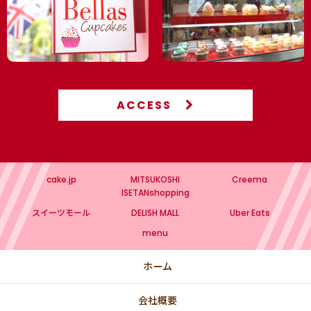
🍼 赤ちゃんのお祝い｜ジェンダー リビール・ベビーシャワ
ー 4,000円以上で冷凍配送無料（8月末まで）
【個人】パーティー 4,000円以上で冷凍配送無料（8月末ま
で）
名入れカップケーキ・ケーキ
ACCESS
🏠 高輪店で予約なしで購入できるメニュー
高輪本店（10:00-17:00 月曜日定休）
cake.jp
MITSUKOSHI
Creema
💖 PINK
ISETANshopping
スイーツモール
DELISH MALL
Uber Eats
💙 BLUE
menu
💛 YELLOW
ホーム
💚 GREEN
会社概要
🌸 春