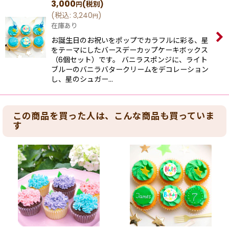
3,000
(税別)
円
(
税込
:
3,240
)
円
在庫あり
お誕生日のお祝いをポップでカラフルに彩る、星
をテーマにしたバースデーカップケーキボックス
（6個セット）です。 バニラスポンジに、ライト
ブルーのバニラバタークリームをデコレーション
し、星のシュガー…
この商品を買った人は、こんな商品も買っていま
す