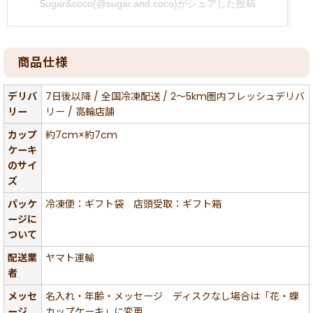
Sugar&coco(@sugar.and.coco)がシェアした投稿
商品仕様
デリバ
7日後以降 / 全国冷凍配送 / 2〜5km圏内フレッシュデリバ
リー
リー / 高輪店舗
カップ
約7cm×約7cm
ケーキ
のサイ
ズ
パッケ
冷凍便：ギフト袋 店頭受取：ギフト箱
ージに
ついて
配送業
ヤマト運輸
者
メッセ
名入れ・年齢・メッセージ ディスクなし場合は「花・蝶
ージ
カップケーキ」に変更