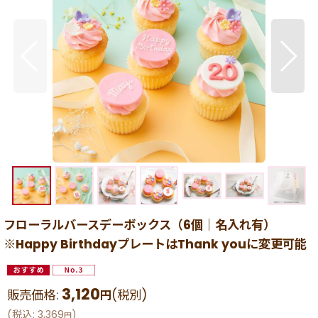
フローラルバースデーボックス（6個｜名入れ有）
※Happy BirthdayプレートはThank youに変更可能
3,120
販売価格
:
(税別)
円
(
税込
:
3,369
)
円