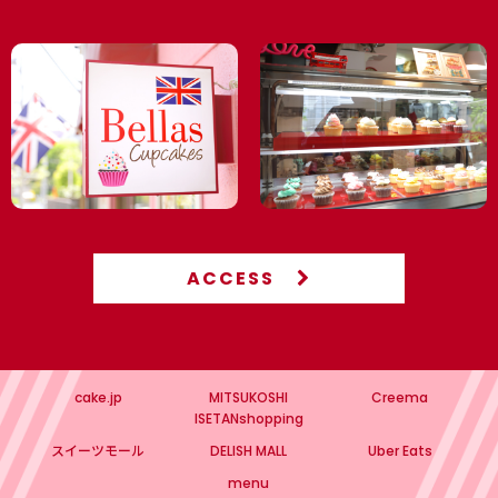
ACCESS
cake.jp
MITSUKOSHI
Creema
ISETANshopping
スイーツモール
DELISH MALL
Uber Eats
menu