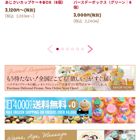
あじさいカップケーキBOX（6個）
バースデーボックス（グリーン｜6
個）
3,120
～
(税別)
円
3,000
(税別)
円
(
税込
:
3,369
～
)
円
(
税込
:
3,240
)
円