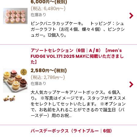
6,000
～
(税別)
円
(
税込
:
6,480
～
)
円
在庫あり
ピンクバニラカップケーキ。 トッピング：シュ
ガークラフト（お花４個、蝶々４個）、ピンクシ
ュガー。12個入り。
アソートセレクション（6個｜A / B）【men's
FUDGE VOL.171 2025 MAYに掲載いただきまし
た】
2,580
～
(税別)
円
(
税込
:
2,786
～
)
円
在庫あり
大人気カップケーキアソートボックス。６個入
り。 ※写真はイメージです。スタッフがオススメ
をセレクトしてセットいたします。 ※オプション
で、お名前を入れることができるので誕生日（バ
ースデー）用のお祝…
バースデーボックス（ライトブルー｜6個）