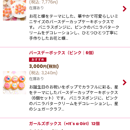
(
税込
:
7,776
)
円
在庫あり
お花と蝶をテーマにした、華やかで可愛らしいミ
ニサイズのバースデーカップケーキボックスで
す。 バニラスポンジに、ピンクのバニラバターク
リームをデコレーションし、ひとつひとつ丁寧に
手作りしたお花と蝶…
バースデーボックス（ピンク｜6個）
3,000
(税別)
円
(
税込
:
3,240
)
円
在庫あり
お誕生日のお祝いをポップでカラフルに彩る、星
をテーマにしたバースデーカップケーキボックス
（6個セット）です。 バニラスポンジに、ピンク
のバニラバタークリームをデコレーションし、星
のシュガークラフ…
ガールズボックス（+It's a Girl）12個