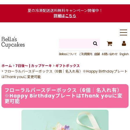
夏の冷凍配送送料無料キャンペーン開催中！
詳細はこちら
Bellasについて
ご利用案内
店舗
お問い合わせ
English
ホーム
>
7日後〜 | カップケーキ
>
ギフトボックス
>
フローラルバースデーボックス（6個｜名入れ有）※Happy Birthdayプレート
はThank youに変更可能
フローラルバースデーボックス（6個｜名入れ有）
※Happy BirthdayプレートはThank youに変
更可能