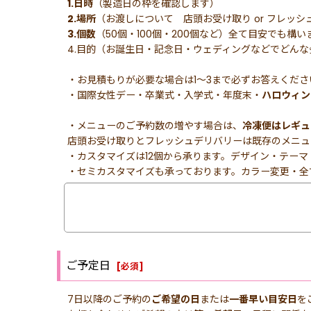
1.日時
（製造日の枠を確認します）
2.場所
（お渡しについて 店頭お受け取り or フレッシュ
3.個数
（50個・100個・200個など）全て目安でも
4.目的（お誕生日・記念日・ウェディングなどでどん
・お見積もりが必要な場合は1〜3まで必ずお答えくださ
・国際女性デー・卒業式・入学式・年度末・
ハロウィン
・メニューのご予約数の増やす場合は、
冷凍便はレギュ
店頭お受け取りとフレッシュデリバリーは既存のメニュ
・カスタマイズは12個から承ります。デザイン・テー
・セミカスタマイズも承っております。カラー変更・全
ご予定日
[
必須
]
7日以降のご予約の
ご希望の日
または
一番早い目安日
を