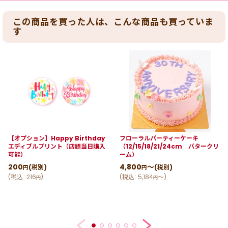
この商品を買った人は、こんな商品も買っていま
す
【オプション】Happy Birthday
フローラルパーティーケーキ
エディブルプリント（店頭当日購入
（12/15/18/21/24cm｜バタークリ
可能）
ーム）
200
4,800
～
(税別)
(税別)
円
円
(
税込
:
216
)
(
税込
:
5,184
～
)
円
円