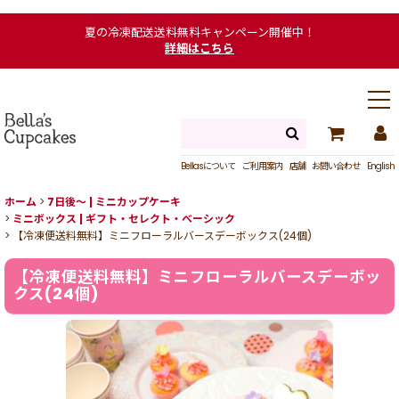
夏の冷凍配送送料無料キャンペーン開催中！
詳細はこちら
Bellasについて
ご利用案内
店舗
お問い合わせ
English
ホーム
>
7日後〜 | ミニカップケーキ
>
ミニボックス | ギフト・セレクト・ベーシック
>
【冷凍便送料無料】ミニフローラルバースデーボックス(24個)
【冷凍便送料無料】ミニフローラルバースデーボッ
クス(24個)