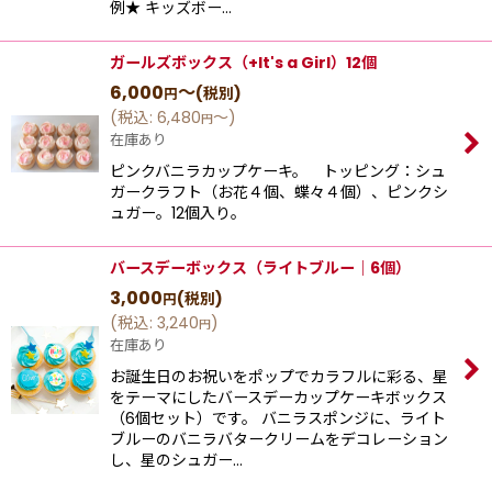
例★ キッズボー…
ガールズボックス（+It's a Girl）12個
6,000
～
(税別)
円
(
税込
:
6,480
～
)
円
在庫あり
ピンクバニラカップケーキ。 トッピング：シュ
ガークラフト（お花４個、蝶々４個）、ピンクシ
ュガー。12個入り。
バースデーボックス（ライトブルー｜6個）
3,000
(税別)
円
(
税込
:
3,240
)
円
在庫あり
お誕生日のお祝いをポップでカラフルに彩る、星
をテーマにしたバースデーカップケーキボックス
（6個セット）です。 バニラスポンジに、ライト
ブルーのバニラバタークリームをデコレーション
し、星のシュガー…