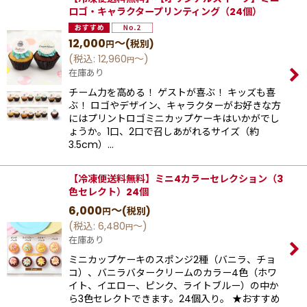
ロゴ・キャラクタープリンティング（24個）
12,000
～
(税別)
円
(
税込
:
12,960
～
)
円
在庫あり
チーム力を高める！ ゲストが喜ぶ！ キッズも喜
ぶ！ ロゴやデザイン、キャラクターがお好きな方
にはプリントロゴミニカップケーキはいかがでし
ょうか。1口、2口で召しあがれるサイズ（約
3.5cm）…
【冷凍便送料無料】ミニ4カラーセレクション（3
色セレクト）24個
6,000
～
(税別)
円
(
税込
:
6,480
～
)
円
在庫あり
ミニカップケーキのスポンジ2種（バニラ、チョ
コ）、バニラバタークリームのカラー4色（ホワ
イト、イエロー、ピンク、ライトブルー）の中か
ら3色セレクトできます。24個入り。 ★おすすめ