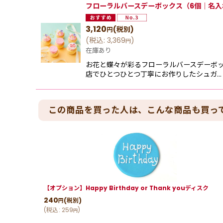
フローラルバースデーボックス（6個｜名入れ有）
3,120
(税別)
円
(
税込
:
3,369
)
円
在庫あり
お花と蝶々が彩るフローラルバースデーボッ
店でひとつひとつ丁寧にお作りしたシュガ…
この商品を買った人は、こんな商品も買っ
【オプション】Happy Birthday or Thank youディスク
240
(税別)
円
(
税込
:
259
)
円
クト）24個