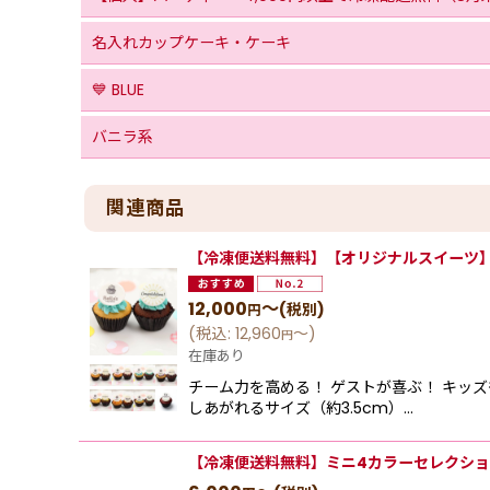
名入れカップケーキ・ケーキ
💙 BLUE
バニラ系
関連商品
【冷凍便送料無料】【オリジナルスイーツ】
12,000
～
(税別)
円
(
税込
:
12,960
～
)
円
在庫あり
チーム力を高める！ ゲストが喜ぶ！ キッ
しあがれるサイズ（約3.5cm）…
【冷凍便送料無料】ミニ4カラーセレクショ