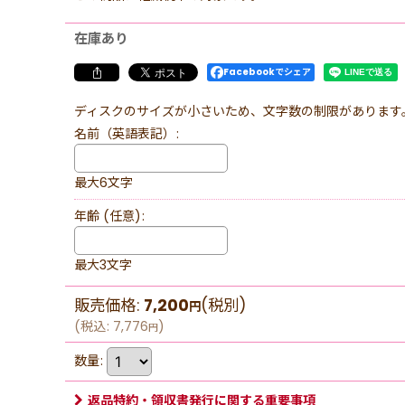
在庫あり
Facebookでシェア
ディスクのサイズが小さいため、文字数の制限があります
名前（英語表記）
:
最大6文字
年齢
(任意)
:
最大3文字
販売価格
:
7,200
(税別)
円
(
税込
:
7,776
)
円
数量
:
返品特約・領収書発行に関する重要事項