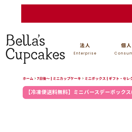
法人
個人
Enterprise
Consu
ホーム
>
7日後〜 | ミニカップケーキ
>
ミニボックス | ギフト・セ
【冷凍便送料無料】ミニバースデーボックス(