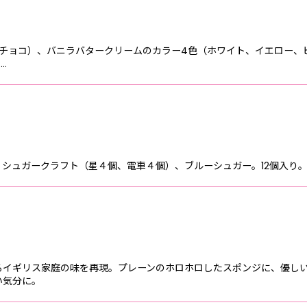
チョコ）、バニラバタークリームのカラー4色（ホワイト、イエロー、
…
シュガークラフト（星４個、電車４個）、ブルーシュガー。12個入り
るイギリス家庭の味を再現。プレーンのホロホロしたスポンジに、優し
い気分に。