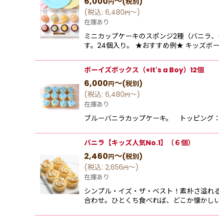
6,000
～
(税別)
円
(
税込
:
6,480
～
)
円
在庫あり
ミニカップケーキのスポンジ2種（バニラ、
す。24個入り。 ★おすすめ例★ キッズボー
ボーイズボックス（+It's a Boy）12個
6,000
～
(税別)
円
(
税込
:
6,480
～
)
円
在庫あり
ブルーバニラカップケーキ。 トッピング：
バニラ【キッズ人気No.1】（６個）
2,460
～
(税別)
円
(
税込
:
2,656
～
)
円
在庫あり
シンプル‧イズ‧ザ‧ベスト！素朴さ溢れ
合わせ。ひとくち⾷べれば、どこか懐かし