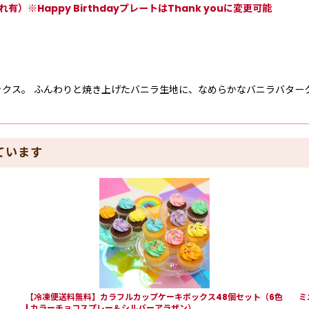
※Happy BirthdayプレートはThank youに変更可能
クス。 ふんわりと焼き上げたバニラ生地に、なめらかなバニラバター
ています
【冷凍便送料無料】カラフルカップケーキボックス48個セット（6色
ミ
| カラーチョコスプレー＆シルバーアラザン）