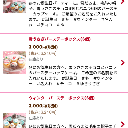
冬のお誕生日パーティーに。雪だるま、毛糸の帽
子、雪うさぎのチョコ6個とバニラ6個のバースデ
ーカップケーキ。 ご希望のお名前をお入れいたし
ます。 #誕生日 ＃冬 #ウィンター #名入
れ #チョコ ＃ゆ…
雪うさぎバースデーボックス(6個)
3,000
(税別)
円
(
税込
:
3,240
)
円
在庫あり
冬にお誕生日の方へ、雪うさぎのチョコとバニラ
のバースデーカップケーキ。 ご希望のお名前をお
入れいたします。 #誕生日 ＃冬 #ウィンタ
ー #名入れ #チョコ ＃ゆきうさぎ
ウィンターバースデーボックス(6個)
3,000
(税別)
円
(
税込
:
3,240
)
円
在庫あり
冬にお誕生日の方へ、雪だるまと毛糸の帽子のチ