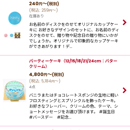
240
～
(税別)
円
(
税込
:
259
～
)
円
在庫あり
お名前のディスクをのせてオリジナルカップケー
キに お好きなデザインのセットに、お名前のディ
スクをのせて、贈り物や記念日の贈り物にいかが
でしょうか。オリジナルで印象的なカップケーキ
ができあがります！デ…
パーティーケーキ（12/15/18/21/24cm｜バター
クリーム）
4,800
～
(税別)
円
(
税込
:
5,184
～
)
円
4点
バニラまたはチョコレートスポンジの生地に軽い
フロスティングとスプリンクルを飾ったケーキ。
お好きなフレーバー、クリームの色、テーマ、シ
ョートメッセージをお選び頂けます。 #誕生日
#バースデー #記念…