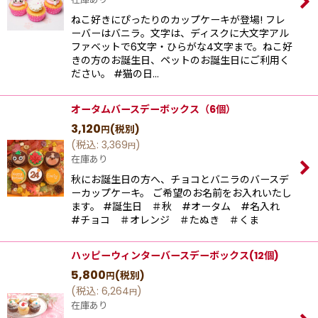
ねこ好きにぴったりのカップケーキが登場! フレ
ーバーはバニラ。文字は、ディスクに大文字アル
ファベットで6文字・ひらがな4文字まで。ねこ好
きの方のお誕生日、ペットのお誕生日にご利用く
ださい。 #猫の日…
オータムバースデーボックス（6個）
3,120
(税別)
円
(
税込
:
3,369
)
円
在庫あり
秋にお誕生日の方へ、チョコとバニラのバースデ
ーカップケーキ。 ご希望のお名前をお入れいたし
ます。 #誕生日 ＃秋 #オータム #名入れ
#チョコ ＃オレンジ ＃たぬき ＃くま
ハッピーウィンターバースデーボックス(12個)
5,800
(税別)
円
(
税込
:
6,264
)
円
在庫あり