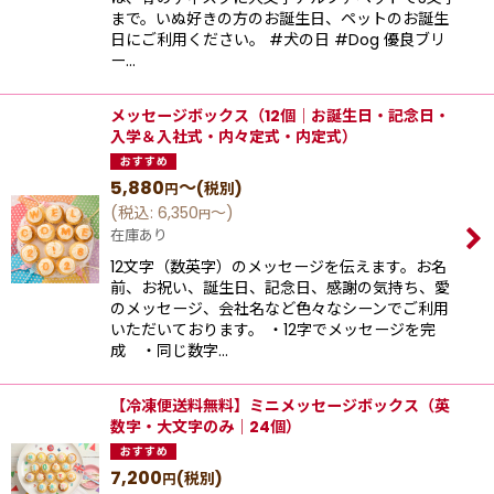
まで。いぬ好きの方のお誕生日、ペットのお誕生
日にご利用ください。 #犬の日 #Dog 優良ブリ
ー…
メッセージボックス（12個｜お誕生日・記念日・
入学＆入社式・内々定式・内定式）
5,880
～
(税別)
円
(
税込
:
6,350
～
)
円
在庫あり
12文字（数英字）のメッセージを伝えます。お名
前、お祝い、誕生日、記念日、感謝の気持ち、愛
のメッセージ、会社名など色々なシーンでご利用
いただいております。 ・12字でメッセージを完
成 ・同じ数字…
【冷凍便送料無料】ミニメッセージボックス（英
数字・大文字のみ｜24個）
7,200
(税別)
円