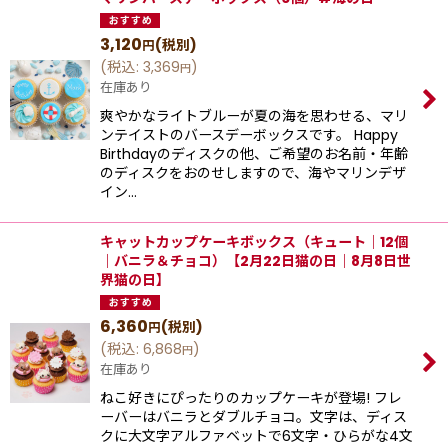
3,120
(税別)
円
(
税込
:
3,369
)
円
在庫あり
爽やかなライトブルーが夏の海を思わせる、マリ
ンテイストのバースデーボックスです。 Happy
Birthdayのディスクの他、ご希望のお名前・年齢
のディスクをおのせしますので、海やマリンデザ
イン…
キャットカップケーキボックス（キュート｜12個
｜バニラ＆チョコ）【2月22日猫の日｜8月8日世
界猫の日】
6,360
(税別)
円
(
税込
:
6,868
)
円
在庫あり
ねこ好きにぴったりのカップケーキが登場! フレ
ーバーはバニラとダブルチョコ。文字は、ディス
クに大文字アルファベットで6文字・ひらがな4文