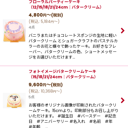
フローラルパーティーケーキ
（12/15/18/21/24cm｜バタークリーム）
4,800
～
(税別)
円
(
税込
:
5,184
～
)
円
4点
バニラまたはチョコレートスポンジの生地に軽い
バタークリーム とシュガークラフトのパステルカ
ラーのお花と蝶々で飾ったケーキ。お好きなフレ
ーバー、バタークリームの色、ショートメッセー
ジをお選びいただけます…
フォトイメージバタークリームケーキ
（15/18/21/24cm｜バタークリーム）
9,600
～
(税別)
円
(
税込
:
10,368
～
)
円
5点
お客様のオリジナル画像が印刷されたバタークリ
ームケーキ。15cmより。印刷部分もお召し上がり
いただけます。 #誕生日 #バースデー #記念
日 #アニバーサリー #名入れ #名前 #年
#年齢 …