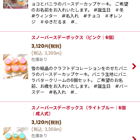
ョコとバニラのバースデーカップケーキ。 ご希望
のお名前をお入れいたします。 #誕生日 ＃冬
#ウィンター #名入れ #チョコ ＃オレン
ジ ＃ゆきだるま #…
スノーバースデーボックス（ピンク｜6個）
3,120
(税別)
円
(
税込
:
3,369
)
円
在庫あり
雪の結晶のクラフトデコレーションをのせたバニ
ラのバースデーカップケーキ。バニラ生地にバニ
ラバタークリームの6個セット。 ご希望のお名
前、お歳をお入れいたします。 #誕生日 #バー
スデー #名入れ #…
スノーバースデーボックス（ライトブルー｜6個
｜成人式）
3,120
(税別)
円
(
税込
:
3,369
)
円
在庫あり