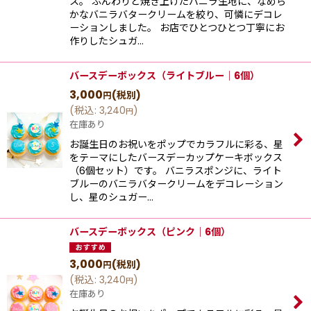
ス。 ふんわりと焼き上げたバニラ生地に、なめら
かなバニラバタークリームを絞り、可憐にデコレ
ーションしました。 お店でひとつひとつ丁寧にお
作りしたシュガ…
バースデーボックス（ライトブルー｜6個）
3,000
(税別)
円
(
税込
:
3,240
)
円
在庫あり
お誕生日のお祝いをポップでカラフルに彩る、星
をテーマにしたバースデーカップケーキボックス
（6個セット）です。 バニラスポンジに、ライト
ブルーのバニラバタークリームをデコレーション
し、星のシュガー…
バースデーボックス（ピンク｜6個）
3,000
(税別)
円
(
税込
:
3,240
)
円
在庫あり