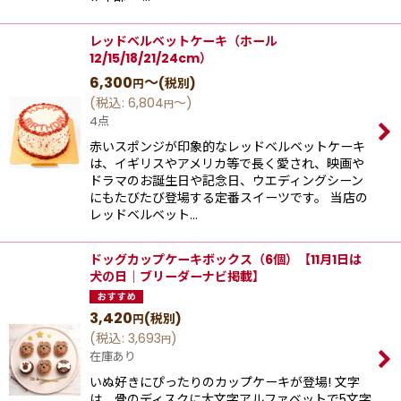
レッドベルベットケーキ（ホール
12/15/18/21/24cm）
6,300
～
(税別)
円
(
税込
:
6,804
～
)
円
4点
赤いスポンジが印象的なレッドベルベットケーキ
は、イギリスやアメリカ等で長く愛され、映画や
ドラマのお誕生日や記念日、ウエディングシーン
にもたびたび登場する定番スイーツです。 当店の
レッドベルベット…
ドッグカップケーキボックス（6個）【11月1日は
犬の日｜ブリーダーナビ掲載】
3,420
(税別)
円
(
税込
:
3,693
)
円
在庫あり
いぬ好きにぴったりのカップケーキが登場! 文字
は、骨のディスクに大文字アルファベットで5文字