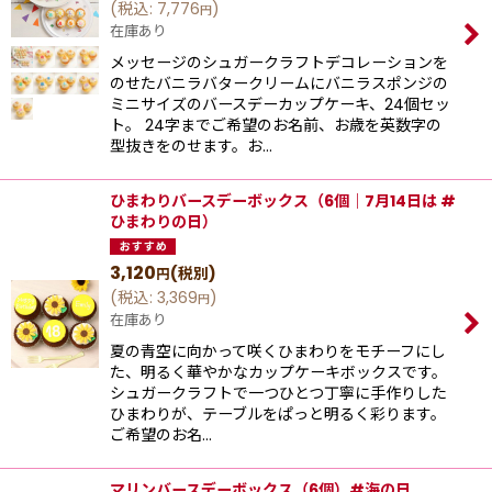
(
税込
:
7,776
)
円
在庫あり
メッセージのシュガークラフトデコレーションを
のせたバニラバタークリームにバニラスポンジの
ミニサイズのバースデーカップケーキ、24個セッ
ト。 24字までご希望のお名前、お歳を英数字の
型抜きをのせます。お…
ひまわりバースデーボックス（6個｜7月14日は #
ひまわりの日）
3,120
(税別)
円
(
税込
:
3,369
)
円
在庫あり
夏の青空に向かって咲くひまわりをモチーフにし
た、明るく華やかなカップケーキボックスです。
シュガークラフトで一つひとつ丁寧に手作りした
ひまわりが、テーブルをぱっと明るく彩ります。
ご希望のお名…
マリンバースデーボックス（6個）#海の日