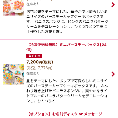
在庫あり
お花と蝶をテーマにした、華やかで可愛らしいミ
ニサイズのバースデーカップケーキボックスで
す。 バニラスポンジに、ピンクのバニラバターク
リームをデコレーションし、ひとつひとつ丁寧に
手作りしたお花と蝶…
【冷凍便送料無料】ミニバースデーボックス(24
個)
7,200
(税別)
円
(
税込
:
7,776
)
円
在庫あり
星をテーマにした、ポップで可愛らしいミニサイ
ズのバースデーカップケーキボックスです。 ふん
わり焼き上げたバニラスポンジに、爽やかなライ
トブルーのバニラバタークリームをデコレーショ
ンし、ひとつひと…
【オプション】お名前ディスク or メッセージ