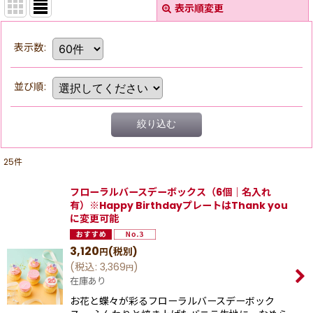
表示順変更
表示数
:
並び順
:
絞り込む
25
件
フローラルバースデーボックス（6個｜名入れ
有）※Happy BirthdayプレートはThank you
に変更可能
3,120
(税別)
円
(
税込
:
3,369
)
円
在庫あり
お花と蝶々が彩るフローラルバースデーボック