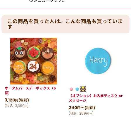
のシュガークラフ…
この商品を買った人は、こんな商品も買っていま
す
オータムバースデーボックス（6
個）
【オプション】お名前ディスク or
3,120
(税別)
メッセージ
円
(
税込
:
3,369
)
円
240
～
(税別)
円
(
税込
:
259
～
)
円