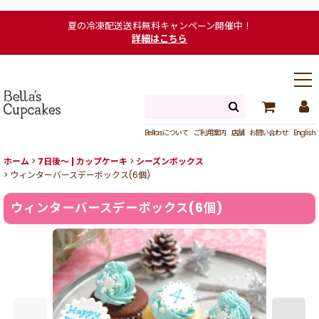
夏の冷凍配送送料無料キャンペーン開催中！
詳細はこちら
Bellasについて
ご利用案内
店舗
お問い合わせ
English
ホーム
>
7日後〜 | カップケーキ
>
シーズンボックス
>
ウィンターバースデーボックス(6個)
ウィンターバースデーボックス(6個)