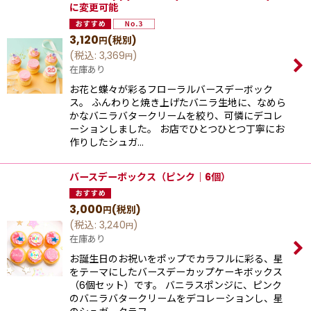
に変更可能
3,120
(税別)
円
(
税込
:
3,369
)
円
在庫あり
お花と蝶々が彩るフローラルバースデーボック
ス。 ふんわりと焼き上げたバニラ生地に、なめら
かなバニラバタークリームを絞り、可憐にデコレ
ーションしました。 お店でひとつひとつ丁寧にお
作りしたシュガ…
バースデーボックス（ピンク｜6個）
3,000
(税別)
円
(
税込
:
3,240
)
円
在庫あり
お誕生日のお祝いをポップでカラフルに彩る、星
をテーマにしたバースデーカップケーキボックス
（6個セット）です。 バニラスポンジに、ピンク
のバニラバタークリームをデコレーションし、星