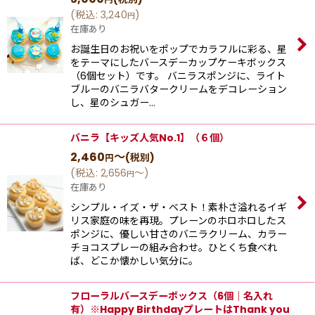
(
税込
:
3,240
)
円
在庫あり
お誕生日のお祝いをポップでカラフルに彩る、星
をテーマにしたバースデーカップケーキボックス
（6個セット）です。 バニラスポンジに、ライト
ブルーのバニラバタークリームをデコレーション
し、星のシュガー…
バニラ【キッズ人気No.1】（６個）
2,460
～
(税別)
円
(
税込
:
2,656
～
)
円
在庫あり
シンプル‧イズ‧ザ‧ベスト！素朴さ溢れるイギ
リス家庭の味を再現。プレーンのホロホロしたス
ポンジに、優しい⽢さのバニラクリーム、カラー
チョコスプレーの組み合わせ。ひとくち⾷べれ
ば、どこか懐かしい気分に。
フローラルバースデーボックス（6個｜名入れ
有）※Happy BirthdayプレートはThank you