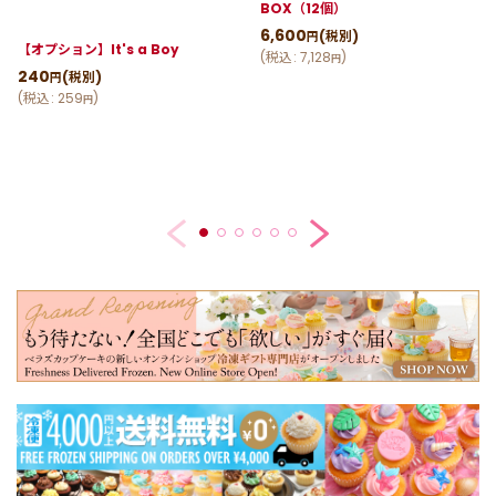
BOX（12個）
6,600
(税別)
円
【オプション】It's a Boy
(
税込
:
7,128
)
円
240
(税別)
円
(
税込
:
259
)
円