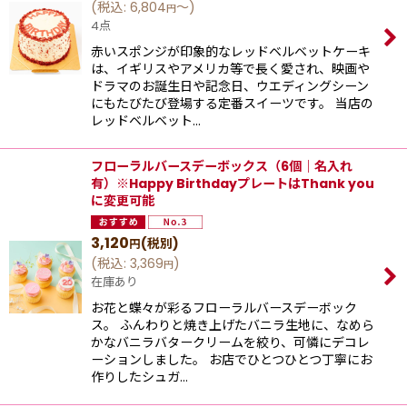
(
税込
:
6,804
～
)
円
4点
赤いスポンジが印象的なレッドベルベットケーキ
は、イギリスやアメリカ等で長く愛され、映画や
ドラマのお誕生日や記念日、ウエディングシーン
にもたびたび登場する定番スイーツです。 当店の
レッドベルベット…
フローラルバースデーボックス（6個｜名入れ
有）※Happy BirthdayプレートはThank you
に変更可能
3,120
(税別)
円
(
税込
:
3,369
)
円
在庫あり
お花と蝶々が彩るフローラルバースデーボック
ス。 ふんわりと焼き上げたバニラ生地に、なめら
かなバニラバタークリームを絞り、可憐にデコレ
ーションしました。 お店でひとつひとつ丁寧にお
作りしたシュガ…