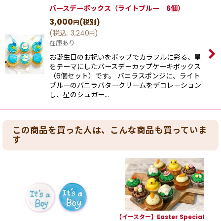
バースデーボックス（ライトブルー｜6個）
3,000
(税別)
円
(
税込
:
3,240
)
円
在庫あり
お誕生日のお祝いをポップでカラフルに彩る、星
をテーマにしたバースデーカップケーキボックス
（6個セット）です。 バニラスポンジに、ライト
ブルーのバニラバタークリームをデコレーション
し、星のシュガー…
この商品を買った人は、こんな商品も買っていま
す
【イースター】Easter Special