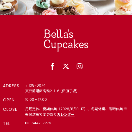
【法人向け】ロゴ 4,000円以上で冷凍配送無料（8月末ま
で）
【法人向け】メッセージ 4,000円以上で冷凍配送無料（8月
末まで）
【個人向け】パーティー｜ティータイム｜キッズ向け｜誕生会
(学校・クラブ)で人気 4,000円以上で冷凍配送無料（8月末
まで）
【法人向け】🎁 パーティー 4,000円以上で冷凍配送無料（8
月末まで）
🎂 誕生日・記念日・推し活｜名入れギフト｜カップケーキ・ケ
ーキ 4,000円以上で冷凍配送無料（8月末まで）
ADRESS
〒108-0074
東京都港区高輪2-1-6 (伊皿子坂)
6・7・8月の様々なシーンに
OPEN
10:00 - 17:00
CLOSE
月曜定休、夏期休業（2026/8/10-17）、冬期休業、臨時休業 ※
🌞 夏 4,000円以上で冷凍配送無料（8月末まで）
天候次第で変更あり
カレンダー
TEL
03-6447-7279
【法人向け】🏢内定式（10月1日｜10月上旬）・同期会・同窓
会・懇親会・インターン・内々定式（6月1日）