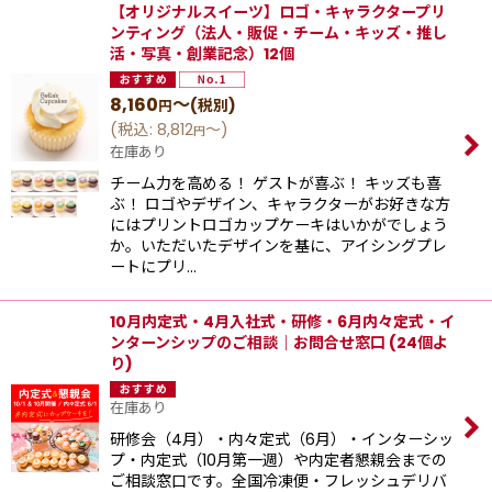
【オリジナルスイーツ】ロゴ・キャラクタープリ
ンティング（法人・販促・チーム・キッズ・推し
活・写真・創業記念）12個
8,160
～
(税別)
円
(
税込
:
8,812
～
)
円
在庫あり
チーム力を高める！ ゲストが喜ぶ！ キッズも喜
ぶ！ ロゴやデザイン、キャラクターがお好きな方
にはプリントロゴカップケーキはいかがでしょう
か。いただいたデザインを基に、アイシングプレ
ートにプリ…
10月内定式・4月入社式・研修・6月内々定式・イ
ンターンシップのご相談｜お問合せ窓口 (24個よ
り)
在庫あり
研修会（4月）・内々定式（6月）・インターシッ
プ・内定式（10月第一週）や内定者懇親会までの
ご相談窓口です。全国冷凍便・フレッシュデリバ