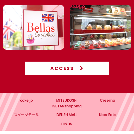
🎁 入学・卒業｜入園・卒園｜スポーツ・背番号｜お祝い・ギフ
ト
🍼 赤ちゃんのお祝い｜ジェンダー リビール・ベビーシャワ
ー 4,000円以上で冷凍配送無料（8月末まで）
【個人】パーティー 4,000円以上で冷凍配送無料（8月末ま
で）
名入れカップケーキ・ケーキ
ACCESS
🏠 高輪店で予約なしで購入できるメニュー
高輪本店（10:00-17:00 月曜日定休）
cake.jp
MITSUKOSHI
Creema
💖 PINK
ISETANshopping
スイーツモール
DELISH MALL
Uber Eats
💙 BLUE
menu
💛 YELLOW