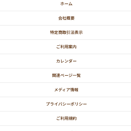
ホーム
💚 GREEN
会社概要
🌸 春
💗 バレンタインデー・ホワイトデー特集
特定商取引法表示
🎎 ひなまつりのお祝い
ご利用案内
【法人向け】国際女性デー（3/8）にオススメ
カレンダー
関連ページ一覧
💐 母の日ギフト
👔父の日ギフト
メディア情報
🌈 プライド月間｜レインボーカラー
プライバシーポリシー
🎋七夕
ご利用規約
🍁 秋