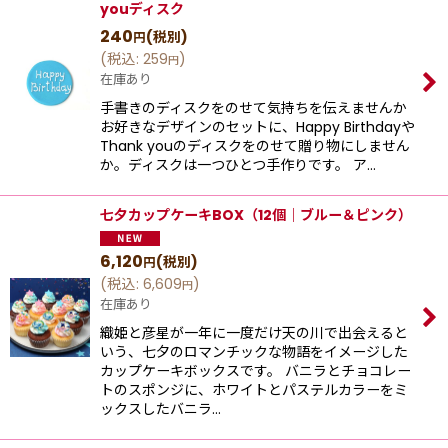
youディスク
240
(税別)
円
(
税込
:
259
)
円
在庫あり
手書きのディスクをのせて気持ちを伝えませんか
お好きなデザインのセットに、Happy Birthdayや
Thank youのディスクをのせて贈り物にしません
か。ディスクは一つひとつ手作りです。 ア…
七夕カップケーキBOX（12個｜ブルー＆ピンク）
6,120
(税別)
円
(
税込
:
6,609
)
円
在庫あり
織姫と彦星が一年に一度だけ天の川で出会えると
いう、七夕のロマンチックな物語をイメージした
カップケーキボックスです。 バニラとチョコレー
トのスポンジに、ホワイトとパステルカラーをミ
ックスしたバニラ…