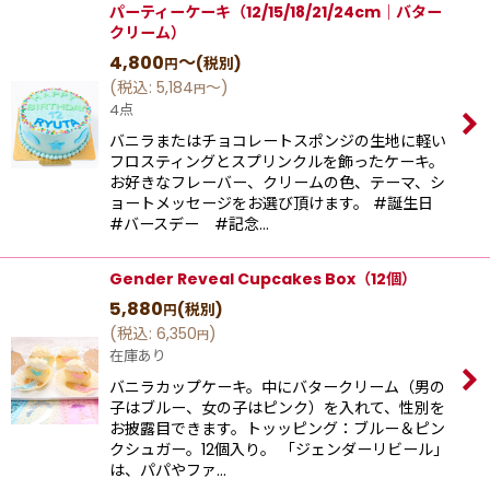
パーティーケーキ（12/15/18/21/24cm｜バター
クリーム）
4,800
～
(税別)
円
(
税込
:
5,184
～
)
円
4点
バニラまたはチョコレートスポンジの生地に軽い
フロスティングとスプリンクルを飾ったケーキ。
お好きなフレーバー、クリームの色、テーマ、シ
ョートメッセージをお選び頂けます。 #誕生日
#バースデー #記念…
Gender Reveal Cupcakes Box（12個）
5,880
(税別)
円
(
税込
:
6,350
)
円
在庫あり
バニラカップケーキ。中にバタークリーム（男の
子はブルー、女の子はピンク）を入れて、性別を
お披露目できます。トッッピング：ブルー＆ピン
クシュガー。12個入り。 「ジェンダーリビール」
は、パパやファ…