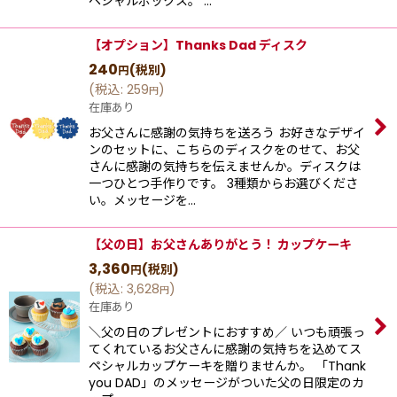
ペシャルボックス。 …
【オプション】Thanks Dad ディスク
240
(税別)
円
(
税込
:
259
)
円
在庫あり
お父さんに感謝の気持ちを送ろう お好きなデザイ
ンのセットに、こちらのディスクをのせて、お父
さんに感謝の気持ちを伝えませんか。ディスクは
一つひとつ手作りです。 3種類からお選びくださ
い。メッセージを…
【父の日】お父さんありがとう！ カップケーキ
3,360
(税別)
円
(
税込
:
3,628
)
円
在庫あり
＼父の日のプレゼントにおすすめ／ いつも頑張っ
てくれているお父さんに感謝の気持ちを込めてス
ペシャルカップケーキを贈りませんか。 「Thank
you DAD」のメッセージがついた父の日限定のカ