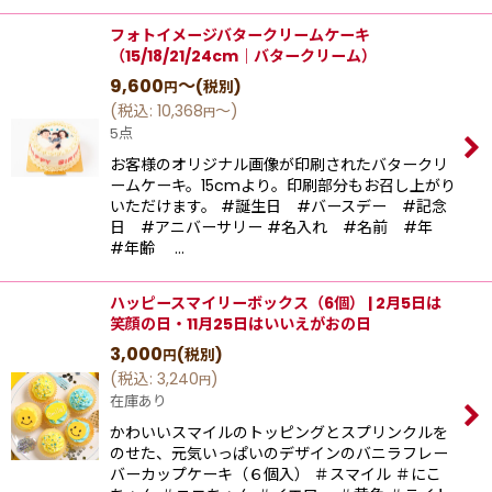
フォトイメージバタークリームケーキ
（15/18/21/24cm｜バタークリーム）
9,600
～
(税別)
円
(
税込
:
10,368
～
)
円
5点
お客様のオリジナル画像が印刷されたバタークリ
ームケーキ。15cmより。印刷部分もお召し上がり
いただけます。 #誕生日 #バースデー #記念
日 #アニバーサリー #名入れ #名前 #年
#年齢 …
ハッピースマイリーボックス（6個） | 2月5日は
笑顔の日・11月25日はいいえがおの日
3,000
(税別)
円
(
税込
:
3,240
)
円
在庫あり
かわいいスマイルのトッピングとスプリンクルを
のせた、元気いっぱいのデザインのバニラフレー
バーカップケーキ（６個入） ＃スマイル ＃にこ