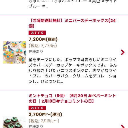
ちゃん ＃ニコちゃん ＃イエロー ＃黄色 ＃ライト
ブルー ＃…
【冷凍便送料無料】ミニバースデーボックス(24
個)
7,200
(税別)
円
(
税込
:
7,776
)
円
在庫あり
星をテーマにした、ポップで可愛らしいミニサイ
ズのバースデーカップケーキボックスです。 ふん
わり焼き上げたバニラスポンジに、爽やかなライ
トブルーのバニラバタークリームをデコレーショ
ンし、ひとつひと…
ミントチョコ（6個）【6月20日 #ペパーミント
の日 ｜2月19日#チョコミントの日】
2,700
～
(税別)
円
(
税込
:
2,916
～
)
円
在庫あり