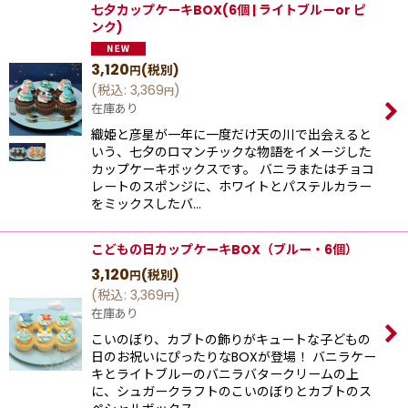
七夕カップケーキBOX(6個 | ライトブルーor ピ
ンク)
3,120
(税別)
円
(
税込
:
3,369
)
円
在庫あり
織姫と彦星が一年に一度だけ天の川で出会えると
いう、七夕のロマンチックな物語をイメージした
カップケーキボックスです。 バニラまたはチョコ
レートのスポンジに、ホワイトとパステルカラー
をミックスしたバ…
こどもの日カップケーキBOX（ブルー・6個）
3,120
(税別)
円
(
税込
:
3,369
)
円
在庫あり
こいのぼり、カブトの飾りがキュートな子どもの
日のお祝いにぴったりなBOXが登場！ バニラケー
キとライトブルーのバニラバタークリームの上
に、シュガークラフトのこいのぼりとカブトのス