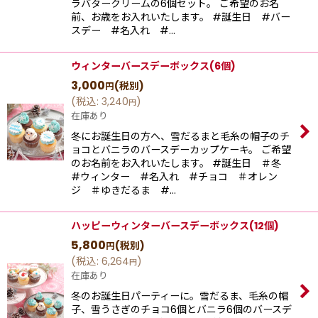
ラバタークリームの6個セット。 ご希望のお名
前、お歳をお入れいたします。 #誕生日 #バー
スデー #名入れ #…
ウィンターバースデーボックス(6個)
3,000
(税別)
円
(
税込
:
3,240
)
円
在庫あり
冬にお誕生日の方へ、雪だるまと毛糸の帽子のチ
ョコとバニラのバースデーカップケーキ。 ご希望
のお名前をお入れいたします。 #誕生日 ＃冬
#ウィンター #名入れ #チョコ ＃オレン
ジ ＃ゆきだるま #…
ハッピーウィンターバースデーボックス(12個)
5,800
(税別)
円
(
税込
:
6,264
)
円
在庫あり
冬のお誕生日パーティーに。雪だるま、毛糸の帽
子、雪うさぎのチョコ6個とバニラ6個のバースデ