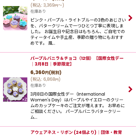
(
税込
:
3,369
～
)
円
在庫あり
ピンク・パープル・ライトブルーの3色のあじさい
を、バタークリームで一つひとつ丁寧に表現しま
した。 お誕生日や記念日はもちろん、ご自宅での
ティータイムや手土産、季節の贈り物にもおすす
めです。 風…
パープルバニラ＆チョコ（12個）【国際女性デー
｜3月8日｜季節限定】
6,360
(税別)
円
(
税込
:
6,868
)
円
在庫あり
3月8日の国際女性デー（International
Women's Day）はパープルやイエローのクリー
ムのカップケーキのご注文が増えます。 お早めに
ご相談ください。 パープルバニラバタークリー
ム…
アウェアネス・リボン (24個より)｜団体・教育