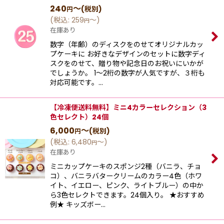
240
～
(税別)
円
(
税込
:
259
～
)
円
在庫あり
数字（年齢）のディスクをのせてオリジナルカッ
プケーキに お好きなデザインのセットに数字ディ
スクをのせて、贈り物や記念日のお祝いにいかが
でしょうか。 1〜2桁の数字が人気ですが、３桁も
対応可能です。…
【冷凍便送料無料】ミニ4カラーセレクション（3
色セレクト）24個
6,000
～
(税別)
円
(
税込
:
6,480
～
)
円
在庫あり
ミニカップケーキのスポンジ2種（バニラ、チョ
コ）、バニラバタークリームのカラー4色（ホワ
イト、イエロー、ピンク、ライトブルー）の中か
ら3色セレクトできます。24個入り。 ★おすすめ
例★ キッズボー…