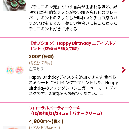
『チョコミン党』という⾔葉が⽣まれるほど、界
隈では熱狂的なファンが多い組み合わせのフレー
バー。ミントのスッとした味わいとチョコ感のバ
ランスはもちろん、美しい⾊合いにもこだわった
チョコミント好きに捧げる…
【オプション】Happy Birthday エディブルプ
リント（店頭当日購入可能）
200
(税別)
円
(
税込
:
216
)
円
在庫あり
Happy Birthdayディスクを追加できます 食べら
れるシートに食用インクでプリントした、Happy
Birthdayのフォンダン（シュガーペースト）ディ
スクです。2種類からお選びください。 …
フローラルパーティーケーキ
（12/15/18/21/24cm｜バタークリーム）
4,800
～
(税別)
円
(
税込
:
5,184
～
)
円