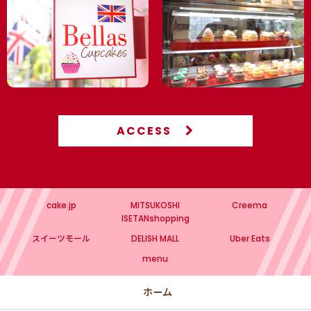
ACCESS
cake.jp
MITSUKOSHI
Creema
ISETANshopping
スイーツモール
DELISH MALL
Uber Eats
menu
ホーム