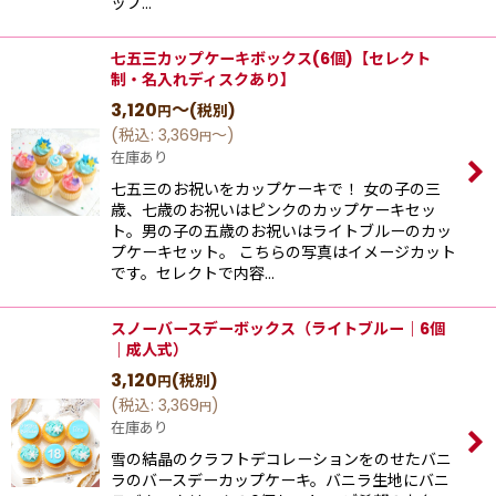
ップ…
七五三カップケーキボックス(6個)【セレクト
制・名入れディスクあり】
3,120
～
(税別)
円
(
税込
:
3,369
～
)
円
在庫あり
七五三のお祝いをカップケーキで！ 女の子の三
歳、七歳のお祝いはピンクのカップケーキセッ
ト。男の子の五歳のお祝いはライトブルーのカッ
プケーキセット。 こちらの写真はイメージカット
です。セレクトで内容…
スノーバースデーボックス（ライトブルー｜6個
｜成人式）
3,120
(税別)
円
(
税込
:
3,369
)
円
在庫あり
雪の結晶のクラフトデコレーションをのせたバニ
ラのバースデーカップケーキ。バニラ生地にバニ