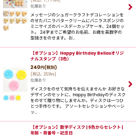
(
税込
:
7,776
)
円
在庫あり
メッセージのシュガークラフトデコレーションを
のせたバニラバタークリームにバニラスポンジの
ミニサイズのバースデーカップケーキ、24個セッ
ト。 24字までご希望のお名前、お歳を英数字の
型抜きをのせます。お…
【オプション】Happy Birthday Bellasオリジ
ナルスタンプ（3色）
240
(税別)
円
(
税込
:
259
)
円
在庫あり
ディスクをのせて気持ちを伝えませんか お好きな
デザインのセットに、Happy Birthdayのディスク
をのせて贈り物にしませんか。ディスクは一つひ
とつ手作りです。 アソートセレクションやベーシ
ッ…
【オプション】数字ディスク | 5色からセレクト |
年齢・背番号・記念日