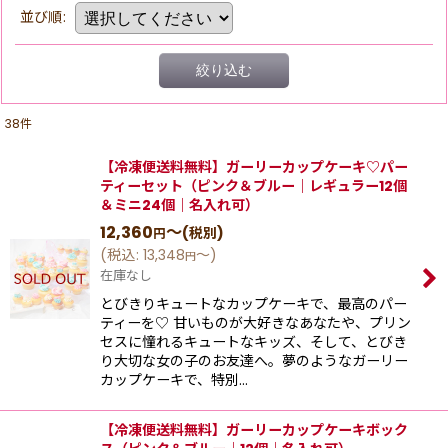
並び順
:
絞り込む
38
件
【冷凍便送料無料】ガーリーカップケーキ♡パー
ティーセット（ピンク＆ブルー｜レギュラー12個
＆ミニ24個｜名入れ可）
12,360
～
(税別)
円
(
税込
:
13,348
～
)
円
在庫なし
とびきりキュートなカップケーキで、最高のパー
ティーを♡ 甘いものが大好きなあなたや、プリン
セスに憧れるキュートなキッズ、そして、とびき
り大切な女の子のお友達へ。夢のようなガーリー
カップケーキで、特別…
【冷凍便送料無料】ガーリーカップケーキボック