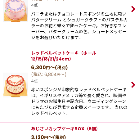
4点
バニラまたはチョコレートスポンジの生地に軽い
バタークリーム とシュガークラフトのパステルカ
ラーのお花と蝶々で飾ったケーキ。お好きなフレ
ーバー、バタークリームの色、ショートメッセー
ジをお選びいただけます…
レッドベルベットケーキ（ホール
12/15/18/21/24cm）
6,300
～
(税別)
円
(
税込
:
6,804
～
)
円
4点
赤いスポンジが印象的なレッドベルベットケーキ
は、イギリスやアメリカ等で長く愛され、映画や
ドラマのお誕生日や記念日、ウエディングシーン
にもたびたび登場する定番スイーツです。 当店の
レッドベルベット…
あじさいカップケーキBOX（6個）
3,120
～
(税別)
円