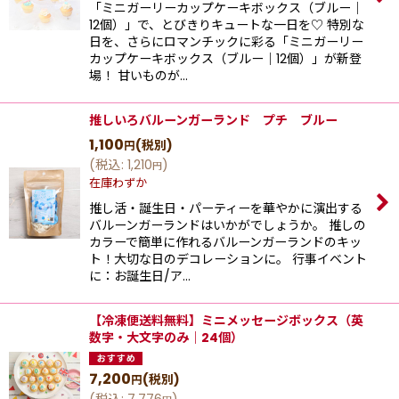
「ミニガーリーカップケーキボックス（ブルー｜
12個）」で、とびきりキュートな一日を♡ 特別な
日を、さらにロマンチックに彩る「ミニガーリー
カップケーキボックス（ブルー｜12個）」が新登
場！ 甘いものが…
推しいろバルーンガーランド プチ ブルー
1,100
(税別)
円
(
税込
:
1,210
)
円
在庫わずか
推し活・誕生日・パーティーを華やかに演出する
バルーンガーランドはいかがでしょうか。 推しの
カラーで簡単に作れるバルーンガーランドのキッ
ト！大切な日のデコレーションに。 行事イベント
に：お誕生日/ア…
【冷凍便送料無料】ミニメッセージボックス（英
数字・大文字のみ｜24個）
7,200
(税別)
円