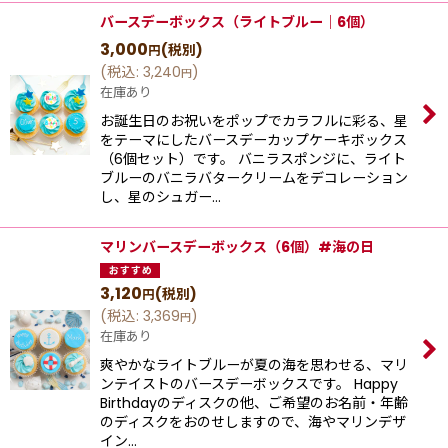
バースデーボックス（ライトブルー｜6個）
3,000
(税別)
円
(
税込
:
3,240
)
円
在庫あり
お誕生日のお祝いをポップでカラフルに彩る、星
をテーマにしたバースデーカップケーキボックス
（6個セット）です。 バニラスポンジに、ライト
ブルーのバニラバタークリームをデコレーション
し、星のシュガー…
マリンバースデーボックス（6個）#海の日
3,120
(税別)
円
(
税込
:
3,369
)
円
在庫あり
爽やかなライトブルーが夏の海を思わせる、マリ
ンテイストのバースデーボックスです。 Happy
Birthdayのディスクの他、ご希望のお名前・年齢
のディスクをおのせしますので、海やマリンデザ
イン…