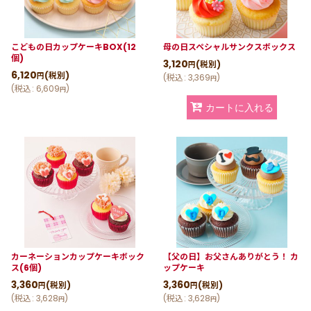
こどもの日カップケーキBOX(12
母の日スペシャルサンクスボックス
個)
3,120
(税別)
円
6,120
(税別)
円
(
税込
:
3,369
)
円
(
税込
:
6,609
)
円
カートに入れる
カーネーションカップケーキボック
【父の日】お父さんありがとう！ カ
ス(6個)
ップケーキ
3,360
3,360
(税別)
(税別)
円
円
(
税込
:
3,628
)
(
税込
:
3,628
)
円
円