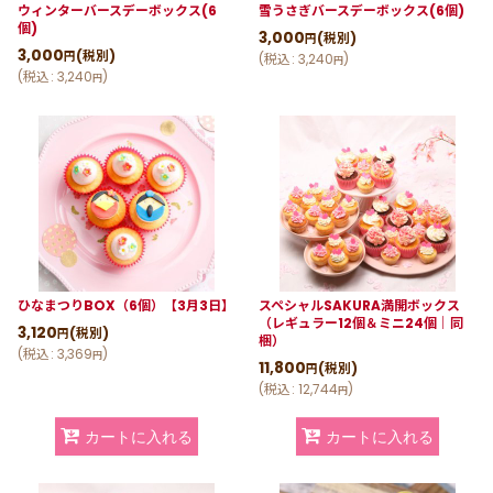
ウィンターバースデーボックス(6
雪うさぎバースデーボックス(6個)
個)
3,000
(税別)
円
3,000
(税別)
円
(
税込
:
3,240
)
円
(
税込
:
3,240
)
円
ひなまつりBOX（6個）【3月3日】
スペシャルSAKURA満開ボックス
（レギュラー12個＆ミニ24個｜同
3,120
(税別)
円
梱）
(
税込
:
3,369
)
円
11,800
(税別)
円
(
税込
:
12,744
)
円
カートに入れる
カートに入れる