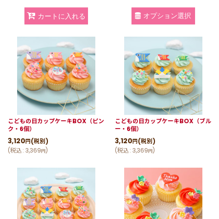
オプション選択
カートに入れる
こどもの日カップケーキBOX（ピン
こどもの日カップケーキBOX（ブル
ク・6個）
ー・6個）
3,120
3,120
(税別)
(税別)
円
円
(
税込
:
3,369
)
(
税込
:
3,369
)
円
円