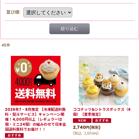
並び順
:
絞り込む
45
件
2026年7・8月限定 【冷凍配送料無
ココナッツ&シトラスボックス（6
料・熨斗サービス】キャンペーン開
個）【夏季限定】
催！4,000円以上（レギュラー12
個・ミニ24個）の組みわせで日本全
2,740
(税別)
円
国送料無料でお届け！！
(
税込
:
2,959
)
円