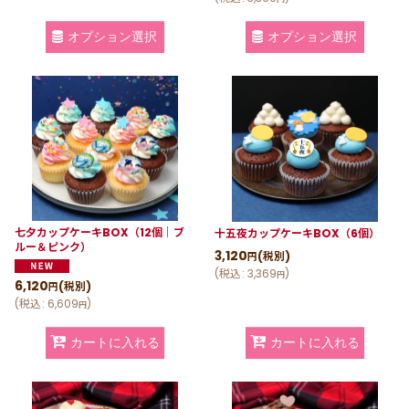
オプション選択
オプション選択
七夕カップケーキBOX（12個｜ブ
十五夜カップケーキBOX（6個）
ルー＆ピンク）
3,120
(税別)
円
(
税込
:
3,369
)
円
6,120
(税別)
円
(
税込
:
6,609
)
円
カートに入れる
カートに入れる