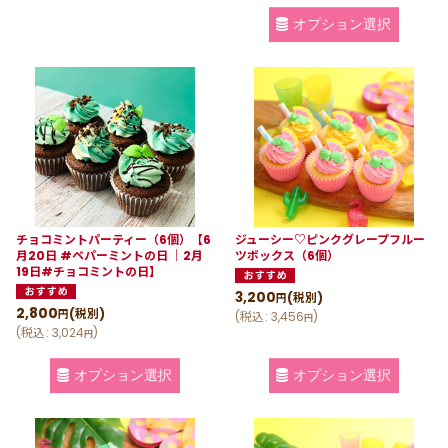
オプション選択
チョコミントパーティー（6個）【6
ジューシー♡ピンクグレープフルー
月20日 #ペパーミントの日 ｜2月
ツボックス（6個）
19日#チョコミントの日】
3,200
(税別)
円
2,800
(税別)
円
(
税込
:
3,456
)
円
(
税込
:
3,024
)
円
オプション選択
オプション選択