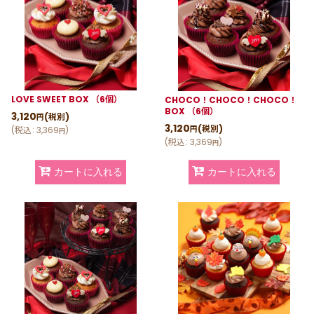
LOVE SWEET BOX （6個）
CHOCO！CHOCO！CHOCO！
BOX （6個）
3,120
(税別)
円
3,120
(税別)
円
(
税込
:
3,369
)
円
(
税込
:
3,369
)
円
カートに入れる
カートに入れる