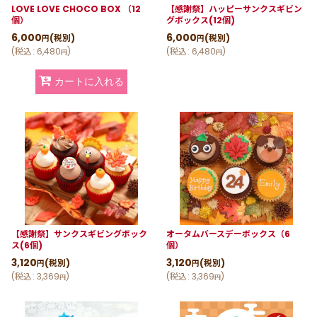
LOVE LOVE CHOCO BOX （12
【感謝祭】ハッピーサンクスギビン
個）
グボックス(12個)
6,000
6,000
(税別)
(税別)
円
円
(
税込
:
6,480
)
(
税込
:
6,480
)
円
円
カートに入れる
【感謝祭】サンクスギビングボック
オータムバースデーボックス（6
ス(6個)
個）
3,120
3,120
(税別)
(税別)
円
円
(
税込
:
3,369
)
(
税込
:
3,369
)
円
円