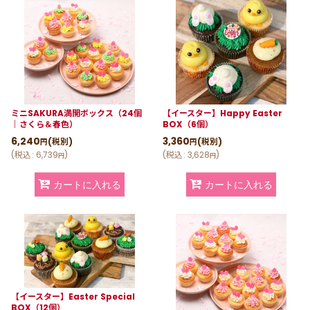
ミニSAKURA満開ボックス（24個
【イースター】Happy Easter
｜さくら＆春色）
BOX（6個）
6,240
3,360
(税別)
(税別)
円
円
(
税込
:
6,739
)
(
税込
:
3,628
)
円
円
カートに入れる
カートに入れる
【イースター】Easter Special
BOX（12個）