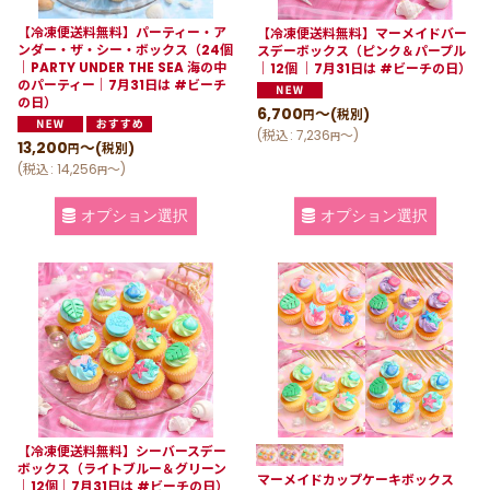
【冷凍便送料無料】パーティー・ア
【冷凍便送料無料】マーメイドバー
ンダー・ザ・シー・ボックス（24個
スデーボックス（ピンク＆パープル
｜PARTY UNDER THE SEA 海の中
｜12個 ｜7月31日は #ビーチの日）
のパーティー｜7月31日は #ビーチ
の日）
6,700
～
(税別)
円
(
税込
:
7,236
～
)
円
13,200
～
(税別)
円
(
税込
:
14,256
～
)
円
オプション選択
オプション選択
【冷凍便送料無料】シーバースデー
ボックス（ライトブルー＆グリーン
マーメイドカップケーキボックス
｜12個｜7月31日は #ビーチの日）