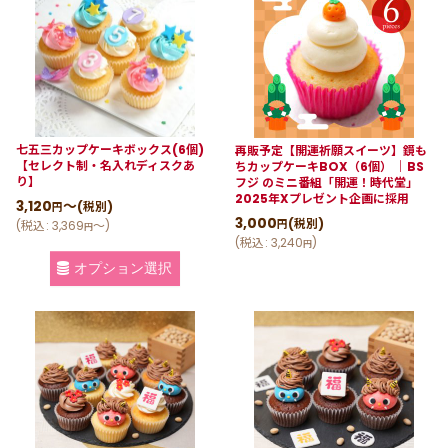
七五三カップケーキボックス(6個)
再販予定【開運祈願スイーツ】鏡も
【セレクト制・名入れディスクあ
ちカップケーキBOX（6個） ｜BS
り】
フジ のミニ番組「開運！時代堂」
2025年Xプレゼント企画に採用
3,120
～
(税別)
円
3,000
(税別)
円
(
税込
:
3,369
～
)
円
(
税込
:
3,240
)
円
オプション選択