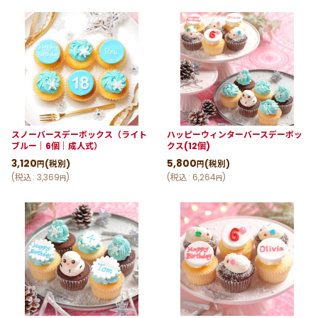
スノーバースデーボックス（ライト
ハッピーウィンターバースデーボッ
ブルー｜6個｜成人式）
クス(12個)
3,120
5,800
(税別)
(税別)
円
円
(
税込
:
3,369
)
(
税込
:
6,264
)
円
円