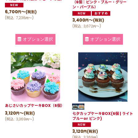
（6個｜ピンク・ブルー・グリー
ン・パープル）
6,700
～
(税別)
円
(
税込
:
7,236
～
)
円
3,400
～
(税別)
円
(
税込
:
3,672
～
)
円
オプション選択
オプション選択
あじさいカップケーキBOX（6個）
3,120
～
(税別)
七夕カップケーキBOX(6個 | ライト
円
ブルーor ピンク)
(
税込
:
3,369
～
)
円
3,120
(税別)
円
(
税込
:
3,369
)
円