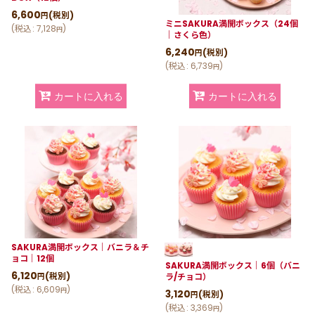
6,600
(税別)
円
ミニSAKURA満開ボックス（24個
(
税込
:
7,128
)
円
｜さくら色）
6,240
(税別)
円
(
税込
:
6,739
)
円
カートに入れる
カートに入れる
SAKURA満開ボックス｜バニラ＆チ
ョコ｜12個
SAKURA満開ボックス｜6個（バニ
6,120
(税別)
ラ/チョコ）
円
(
税込
:
6,609
)
円
3,120
(税別)
円
(
税込
:
3,369
)
円