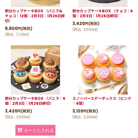
節分カップケーキBOX （バニラ&
節分カップケーキBOX （チョコ｜6
チョコ｜12個｜2月3日｜1月26日締
個｜2月3日｜1月26日締切）
切）
3,420
(税別)
円
6,600
(税別)
円
(
税込
:
3,693
)
円
(
税込
:
7,128
)
円
節分カップケーキBOX （バニラ｜6
スノーバースデーボックス（ピンク
個｜2月3日｜1月26日締切）
｜6個）
3,420
3,120
(税別)
(税別)
円
円
(
税込
:
3,693
)
(
税込
:
3,369
)
円
円
カートに入れる