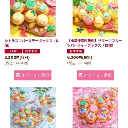
シトラス♡バースデーボックス（6
【冷凍便送料無料】サマー♡フルー
個）
ツパーティーボックス（12個）
3,200
6,300
(税別)
(税別)
円
円
(
税込
:
3,456
)
(
税込
:
6,804
)
円
円
オプション選択
オプション選択