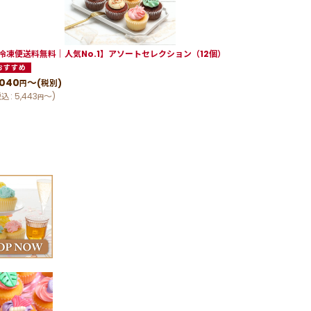
冷凍便送料無料｜人気No.1】アソートセレクション（12個）
バースデー
3,000
(
円
,040
～
(税別)
(
税込
:
3,24
円
税込
:
5,443
～
)
円