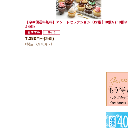
【冷凍便送料無料】アソートセレクション（12種｜18個A / 18個B 
24個）
7,380
～
(税別)
円
(
税込
:
7,970
～
)
円