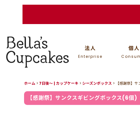
法人
個人
Enterprise
Consu
ホーム
>
7日後〜 | カップケーキ
>
シーズンボックス
>
【感謝祭】サン
【感謝祭】サンクスギビングボックス(6個)