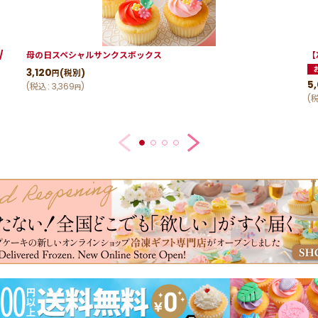
/
母の日スペシャルサンクスボックス
【
3,120
(税別)
円
5
(
税込
:
3,369
)
円
(