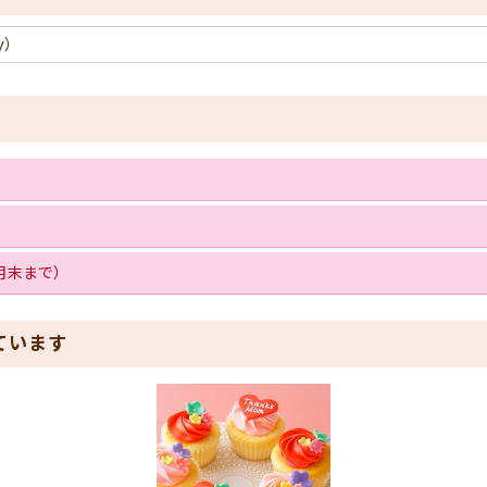
y）
月末まで）
ています