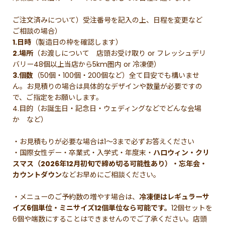
ご注文済みについて）受注番号を記入の上、日程を変更など
ご相談の場合）
1.日時
（製造日の枠を確認します）
2.場所
（お渡しについて 店頭お受け取り or フレッシュデリ
バリー48個以上当店から5km圏内 or 冷凍便）
3.個数
（50個・100個・200個など）全て目安でも構いませ
ん。お見積りの場合は具体的なデザインや数量が必要ですの
で、ご指定をお願いします。
4.目的（お誕生日・記念日・ウェディングなどでどんな会場
か など）
・お見積もりが必要な場合は1〜3まで必ずお答えください
・国際女性デー・卒業式・入学式・年度末・
ハロウィン・クリ
スマス（2026年12月初旬で締め切る可能性あり）・忘年会・
カウントダウン
などお早めにご相談ください。
・メニューのご予約数の増やす場合は、
冷凍便はレギュラーサ
イズ6個単位・ミニサイズ12個単位なら可能です。
12個セットを
6個や端数にすることはできませんのでご了承ください。店頭