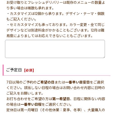
お受け取りとフレッシュデリバリーは既存のメニューの数量よ
り多い場合は端数も承れます。
・カスタマイズは12個から承ります。デザイン・テーマ・個数
もご記入ください。
・セミカスタマイズも承っております。カラー変更・全て同じ
デザインなどは別途料金がかかることもございます。12月は難
易度によりましてはお応えできないこともございます。
ご予定日
[
必須
]
7日以降のご予約の
ご希望の日
または
一番早い目安日
をご選択
ください。該当しない日程の場合はお問い合わせ内容に日時の
ご記入をお願いします。
お打ち合わせをご希望の方は
第一希望日
、日程に関係ない内容
の場合は
一番早い日程
をご選択ください。
定休日は第一月曜日（その他休業：夏季、冬季）、大量購入の