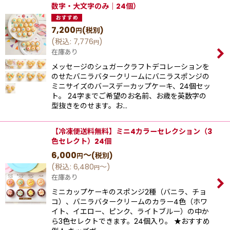
数字・大文字のみ｜24個）
7,200
(税別)
円
(
税込
:
7,776
)
円
在庫あり
メッセージのシュガークラフトデコレーションを
のせたバニラバタークリームにバニラスポンジの
ミニサイズのバースデーカップケーキ、24個セッ
ト。 24字までご希望のお名前、お歳を英数字の
型抜きをのせます。お…
【冷凍便送料無料】ミニ4カラーセレクション（3
色セレクト）24個
6,000
～
(税別)
円
(
税込
:
6,480
～
)
円
在庫あり
ミニカップケーキのスポンジ2種（バニラ、チョ
コ）、バニラバタークリームのカラー4色（ホワ
イト、イエロー、ピンク、ライトブルー）の中か
ら3色セレクトできます。24個入り。 ★おすすめ