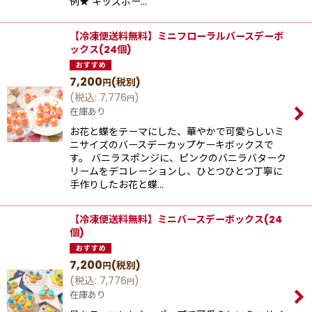
例★ キッズボー…
【冷凍便送料無料】ミニフローラルバースデーボ
ックス(24個)
7,200
(税別)
円
(
税込
:
7,776
)
円
在庫あり
お花と蝶をテーマにした、華やかで可愛らしいミ
ニサイズのバースデーカップケーキボックスで
す。 バニラスポンジに、ピンクのバニラバターク
リームをデコレーションし、ひとつひとつ丁寧に
手作りしたお花と蝶…
【冷凍便送料無料】ミニバースデーボックス(24
個)
7,200
(税別)
円
(
税込
:
7,776
)
円
在庫あり