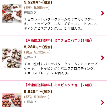
5,520
～
(税別)
円
(
税込
:
5,961
～
)
円
在庫あり
チョコレートバタークリームのミニカップケー
キ。 トッピング：スムーズチョコレートフロス
ティングとスプリンクル。２４個入り。
【冷凍便送料無料】ミニチョコバニラ(24個)
5,280
～
(税別)
円
(
税込
:
5,702
～
)
円
在庫あり
チョコ生地にバニラバタークリームのミニカップ
ケーキ。 トッピング：バニラフロスティング、
チョコスプレー。２４個入り。
【冷凍便送料無料】ミニピンクチョコ(24個)
5,520
～
(税別)
円
(
税込
:
5,961
～
)
円
在庫あり