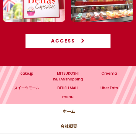
ACCESS
cake.jp
MITSUKOSHI
Creema
ISETANshopping
スイーツモール
DELISH MALL
Uber Eats
menu
ホーム
会社概要