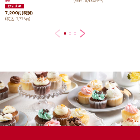
(
税込
:
6,480
～
)
円
7,200
(税別)
円
(
税込
:
7,776
)
円