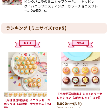
ピンクバニラのミニカップケーキ。 トッピン
グ：バニラフロスティング、カラーチョコスプレ
ー。24個入り。
ランキング (ミニサイズTOP5)
No.1
No.2
【冷凍便送料無料】ミニ4カラーセ
レクション（3色セレクト）24個
【冷凍便送料無料】ミニメッセージ
6,000
～
(税別)
ボックス（英数字・大文字のみ｜24
円
個）