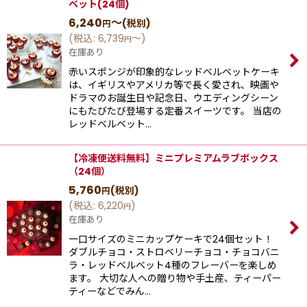
ベット(24個)
6,240
～
(税別)
円
(
税込
:
6,739
～
)
円
在庫あり
赤いスポンジが印象的なレッドベルベットケーキ
は、イギリスやアメリカ等で長く愛され、映画や
ドラマのお誕生日や記念日、ウエディングシーン
にもたびたび登場する定番スイーツです。 当店の
レッドベルベット…
【冷凍便送料無料】ミニプレミアムラブボックス
（24個）
5,760
(税別)
円
(
税込
:
6,220
)
円
在庫あり
一口サイズのミニカップケーキで24個セット！
ダブルチョコ・ストロベリーチョコ・チョコバニ
ラ・レッドベルベット4種のフレーバーを楽しめ
ます。 大切な人への贈り物や手土産、ティーパー
ティーなどでみん…