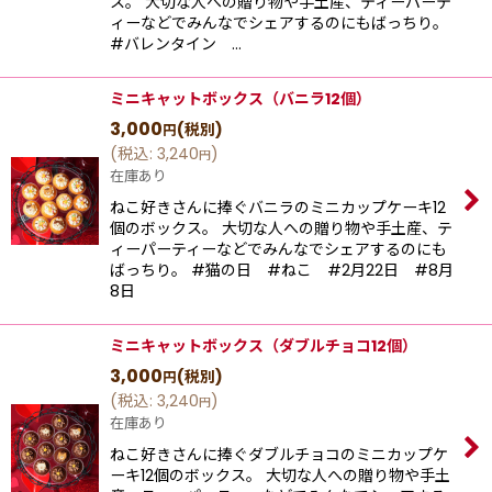
ス。 大切な人への贈り物や手土産、ティーパーテ
ィーなどでみんなでシェアするのにもばっちり。
#バレンタイン …
ミニキャットボックス（バニラ12個）
3,000
(税別)
円
(
税込
:
3,240
)
円
在庫あり
ねこ好きさんに捧ぐバニラのミニカップケーキ12
個のボックス。 大切な人への贈り物や手土産、テ
ィーパーティーなどでみんなでシェアするのにも
ばっちり。 #猫の日 #ねこ #2月22日 #8月
8日
ミニキャットボックス（ダブルチョコ12個）
3,000
(税別)
円
(
税込
:
3,240
)
円
在庫あり
ねこ好きさんに捧ぐダブルチョコのミニカップケ
ーキ12個のボックス。 大切な人への贈り物や手土