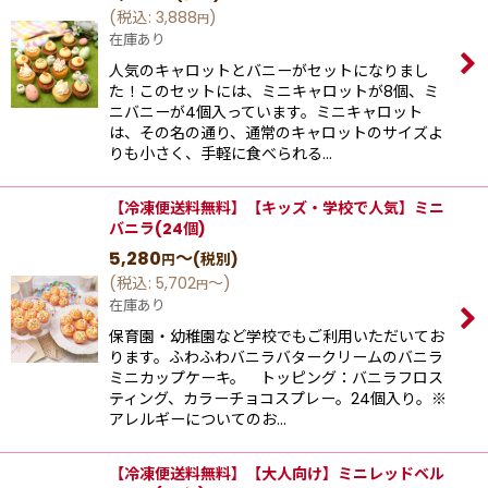
(
税込
:
3,888
)
円
在庫あり
人気のキャロットとバニーがセットになりまし
た！このセットには、ミニキャロットが8個、ミ
ニバニーが4個入っています。ミニキャロット
は、その名の通り、通常のキャロットのサイズよ
りも小さく、手軽に食べられる…
【冷凍便送料無料】【キッズ・学校で人気】ミニ
バニラ(24個)
5,280
～
(税別)
円
(
税込
:
5,702
～
)
円
在庫あり
保育園・幼稚園など学校でもご利用いただいてお
ります。ふわふわバニラバタークリームのバニラ
ミニカップケーキ。 トッピング：バニラフロス
ティング、カラーチョコスプレー。24個入り。※
アレルギーについてのお…
【冷凍便送料無料】【大人向け】ミニレッドベル