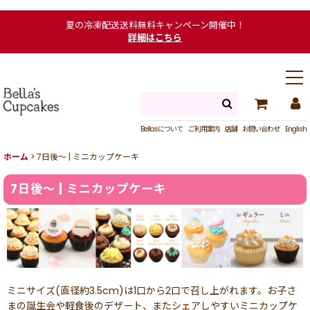
夏の冷凍配送送料無料キャンペーン開催中！
詳細はこちら
Bellasについて
ご利用案内
店舗
お問い合わせ
English
ホーム
>
7日後〜 | ミニカップケーキ
7日後〜 | ミニカップケーキ
ミニサイズ(直径約3.5cm)は1口から2口で召し上がれます。お子さ
まの誕生会や軽食後のデザート、またシェアしやすいミニカップケ