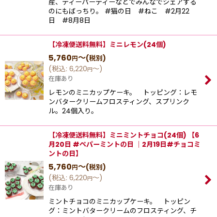
産、ティーパーティーなどでみんなでシェアする
のにもばっちり。 #猫の日 #ねこ #2月22
日 #8月8日
【冷凍便送料無料】ミニレモン(24個)
5,760
～
(税別)
円
(
税込
:
6,220
～
)
円
在庫あり
レモンのミニカップケーキ。 トッピング：レモ
ンバタークリームフロスティング、スプリンク
ル。24個入り。
【冷凍便送料無料】ミニミントチョコ(24個) 【6
月20日 #ペパーミントの日 ｜2月19日#チョコミ
ントの日】
5,760
～
(税別)
円
(
税込
:
6,220
～
)
円
在庫あり
ミントチョコのミニカップケーキ。 トッピン
グ：ミントバタークリームのフロスティング、チ