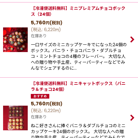
【冷凍便送料無料】ミニプレミアムチョコボック
ス（24個）
5,760
(税別)
円
(
税込
:
6,220
)
円
在庫あり
一口サイズのミニカップケーキでになった24個の
ボックス。バニラ・チョコバニラ・ダブルチョ
コ・ミントチョコの4種のフレーバー。 大切な人
への贈り物や手土産、ティーパーティーなどでみ
んなでシェアするのに…
【冷凍便送料無料】ミニキャットボックス（バニ
ラ＆チョコ24個）
5,760
(税別)
円
(
税込
:
6,220
)
円
在庫あり
ねこ好きさんに捧ぐバニラ＆ダブルチョコのミニ
カップケーキ24個のボックス。 大切な人への贈
り物や手土産、ティーパーティーなどでみんなで