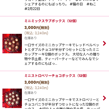
シェアするのにもばっちり。 #猫の日 #ねこ
#2月22日
ミニミックスラブボックス（12個）
3,000
(税別)
円
(
税込
:
3,240
)
円
在庫あり
一口サイズのミニカップケーキでレッドベルベッ
トとダブルチョコが半分ずつセットになったミニ
カップケーキ12個のボックス。 大切な人への贈り
物や手土産、ティーパーティーなどでみんなでシ
ェアするのにもばっ…
ミニストロベリーチョコボックス（12個）
3,000
(税別)
円
(
税込
:
3,240
)
円
在庫あり
一口サイズのミニカップケーキでストロベリーと
チョコバニラが半分ずつセットになった12個のボ
ックス。 大切な人への贈り物や手土産、ティーパ