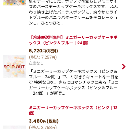
星をテーマにした、ポップで可愛らしいミニサイ
ズのバースデーカップケーキボックスです。 ふん
わり焼き上げたバニラスポンジに、爽やかなライ
トブルーのバニラバタークリームをデコレーショ
ンし、ひとつひと…
【冷凍便送料無料】ミニガーリーカップケーキボ
ックス（ピンク＆ブルー｜24個）
6,720
(税別)
円
(
税込
:
7,257
)
円
在庫なし
「ミニガーリーカップケーキボックス（ピンク＆
ブルー｜24個）」で、とびきりキュートな一日を
♡ 特別な日を、さらにロマンチックに彩る「ミニ
ガーリーカップケーキボックス（ピンク＆ブルー
｜24個）」が新登…
ミニガーリーカップケーキボックス（ピンク｜12
個）
3,480
(税別)
円
(
税込
:
3,758
)
円