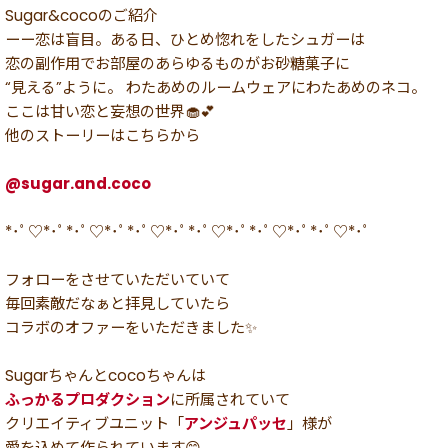
Sugar&cocoのご紹介
ーー恋は盲目。ある日、ひとめ惚れをしたシュガーは
恋の副作用でお部屋のあらゆるものがお砂糖菓子に
“見える”ように。 わたあめのルームウェアにわたあめのネコ。
ここは甘い恋と妄想の世界🧁💕
他のストーリーはこちらから
@sugar.and.coco
*･ﾟ♡*･ﾟ*･ﾟ♡*･ﾟ*･ﾟ♡*･ﾟ*･ﾟ♡*･ﾟ*･ﾟ♡*･ﾟ*･ﾟ♡*･ﾟ
フォローをさせていただいていて
毎回素敵だなぁと拝見していたら
コラボのオファーをいただきました✨
Sugarちゃんとcocoちゃんは
ふっかるプロダクション
に所属されていて
クリエイティブユニット「
アンジュパッセ
」様が
愛を込めて作られています😊