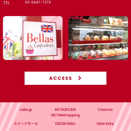
TEL
03-6447-7279
ACCESS
cake.jp
MITSUKOSHI
Creema
ISETANshopping
スイーツモール
DELISH MALL
Uber Eats