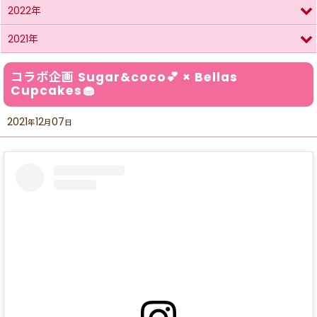
2022年
2021年
コラボ企画 Sugar&coco💕 × Bellas
Cupcakes🧁
2021
12
07
年
月
日