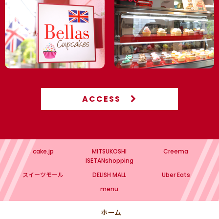
ACCESS
cake.jp
MITSUKOSHI
Creema
ISETANshopping
スイーツモール
DELISH MALL
Uber Eats
menu
ホーム