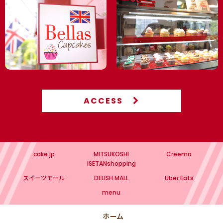
ACCESS
cake.jp
MITSUKOSHI
Creema
ISETANshopping
スイーツモール
DELISH MALL
Uber Eats
menu
ホーム