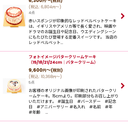
6,300
～
(税別)
円
(
税込
:
6,804
～
)
円
4点
赤いスポンジが印象的なレッドベルベットケーキ
は、イギリスやアメリカ等で長く愛され、映画や
ドラマのお誕生日や記念日、ウエディングシーン
にもたびたび登場する定番スイーツです。 当店の
レッドベルベット…
フォトイメージバタークリームケーキ
（15/18/21/24cm｜バタークリーム）
9,600
～
(税別)
円
(
税込
:
10,368
～
)
円
5点
お客様のオリジナル画像が印刷されたバタークリ
ームケーキ。15cmより。印刷部分もお召し上がり
いただけます。 #誕生日 #バースデー #記念
日 #アニバーサリー #名入れ #名前 #年
#年齢 …