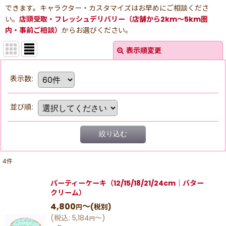
できます。キャラクター・カスタマイズはお早めにご相談くださ
い。
店頭受取・フレッシュデリバリー（店舗から2km〜5km圏
内・事前ご相談）
からお選びください。
表示順変更
表示数
:
並び順
:
絞り込む
4
件
パーティーケーキ（12/15/18/21/24cm｜バター
クリーム）
4,800
～
(税別)
円
(
税込
:
5,184
～
)
円