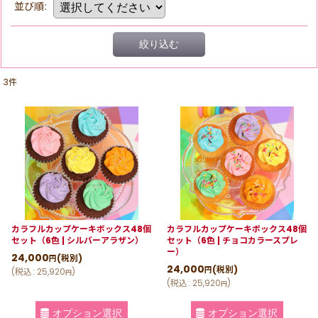
並び順
:
絞り込む
3
件
カラフルカップケーキボックス48個
カラフルカップケーキボックス48個
セット（6色 | シルバーアラザン）
セット（6色 | チョコカラースプレ
ー）
24,000
(税別)
円
24,000
(税別)
円
(
税込
:
25,920
)
円
(
税込
:
25,920
)
円
オプション選択
オプション選択