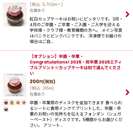
(
税込
:
5,702
～
)
円
在庫あり
紅白カップケーキはお祝いにピッタリです。3月・
4月のご卒園・ご卒業・ご入園・ご入学を迎える
学校様・クラブ様・教育機関の方へ。 メイン写真
はバニラとピンクバニラです。 冷凍便でお届けの
場合はご自…
【オプション】卒園・卒業・
Congratulations! 2026・祝卒業 2026エディ
ブルプリント※カップケーキは別で選んでくださ
い
200
(税別)
円
(
税込
:
216
)
円
在庫あり
卒園・卒業用のディスクを追加できます 食べられ
るシートに食用インクでプリントした、卒園・卒
業のお祝いの気持ちを伝えるフォンダン（シュガ
ーペースト）ディスクです。5種類からお選びくだ
さい。 アソート…