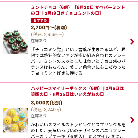
ミントチョコ（6個）【6月20日 #ペパーミント
の日 ｜2月19日#チョコミントの日】
2,700
～
(税別)
円
(
税込
:
2,916
～
)
円
在庫あり
『チョコミン党』という⾔葉が⽣まれるほど、界
隈では熱狂的なファンが多い組み合わせのフレー
バー。ミントのスッとした味わいとチョコ感のバ
ランスはもちろん、美しい⾊合いにもこだわった
チョコミント好きに捧げる…
ハッピースマイリーボックス（6個） | 2月5日は
笑顔の日・11月25日はいいえがおの日
3,000
(税別)
円
(
税込
:
3,240
)
円
在庫あり
かわいいスマイルのトッピングとスプリンクルを
のせた、元気いっぱいのデザインのバニラフレー
バーカップケーキ（６個入） ＃スマイル ＃にこ