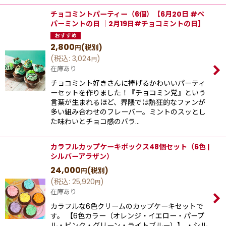
チョコミントパーティー（6個）【6月20日 #ペ
パーミントの日 ｜2月19日#チョコミントの日】
2,800
(税別)
円
(
税込
:
3,024
)
円
在庫あり
チョコミント好きさんに捧げるかわいいパーティ
ーセットを作りました！『チョコミン党』という
⾔葉が⽣まれるほど、界隈では熱狂的なファンが
多い組み合わせのフレーバー。ミントのスッとし
た味わいとチョコ感のバラ…
カラフルカップケーキボックス48個セット（6色 |
シルバーアラザン）
24,000
(税別)
円
(
税込
:
25,920
)
円
在庫あり
カラフルな6色クリームのカップケーキセットで
す。 【6色カラー（オレンジ・イエロー・パープ
ル・ピンク・グリーン・ライトブルー）】 ・シル