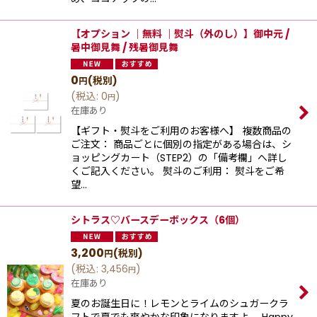
【オプション ｜無料 ｜熨斗（外のし）】御中元 /
暑中御見舞 / 残暑御見舞
0
(税別)
円
(
税込
:
0
)
円
在庫あり
【ギフト・熨斗をご利用のお客様へ】 複数商品の
ご注文： 商品ごとに個別の指定がある場合は、シ
ョッピングカート（STEP2）の「備考欄」へ詳し
くご記入ください。 熨斗のご利用： 熨斗をご希
望…
シトラス♡バースデーボックス（6個）
3,200
(税別)
円
(
税込
:
3,456
)
円
在庫あり
夏のお誕生日に！レモンとライムのシュガークラ