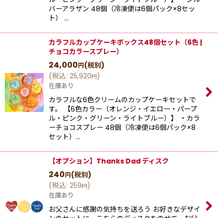
バーアラザン 48個（冷凍便は6個パック×8セッ
ト） …
カラフルカップケーキボックス48個セット（6色 |
チョコカラースプレー）
24,000
(税別)
円
(
税込
:
25,920
)
円
在庫あり
カラフルな6色クリームのカップケーキセットで
す。 【6色カラー（オレンジ・イエロー・パープ
ル・ピンク・グリーン・ライトブルー）】 ・カラ
ーチョコスプレー 48個（冷凍便は6個パック×8
セット）…
【オプション】Thanks Dad ディスク
240
(税別)
円
(
税込
:
259
)
円
在庫あり
お父さんに感謝の気持ちを送ろう お好きなデザイ