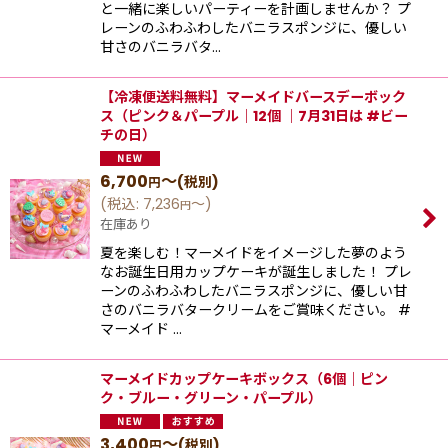
と一緒に楽しいパーティーを計画しませんか？ プ
レーンのふわふわしたバニラスポンジに、優しい
⽢さのバニラバタ…
【冷凍便送料無料】マーメイドバースデーボック
ス（ピンク＆パープル｜12個 ｜7月31日は #ビー
チの日）
6,700
～
(税別)
円
(
税込
:
7,236
～
)
円
在庫あり
夏を楽しむ！マーメイドをイメージした夢のよう
なお誕生日用カップケーキが誕生しました！ プレ
ーンのふわふわしたバニラスポンジに、優しい⽢
さのバニラバタークリームをご賞味ください。 #
マーメイド …
マーメイドカップケーキボックス（6個｜ピン
ク・ブルー・グリーン・パープル）
3,400
～
(税別)
円