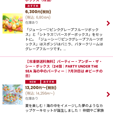
ボックス（12個）
6,300
(税別)
円
(
税込
:
6,804
)
円
在庫あり
「ジューシー♡ピンクグレープフルーツボック
ス」と「シトラス♡バースデーボックス」をセッ
トに。 「ジューシー♡ピンクグレープフルーツボ
ックス」はスポンジはバニラ、バタークリームは
グレープフルーツです。…
【冷凍便送料無料】パーティー・アンダー・ザ・
シー・ボックス（24個｜PARTY UNDER THE
SEA 海の中のパーティー｜7月31日は #ビーチの
日）
13,200
～
(税別)
円
(
税込
:
14,256
～
)
円
在庫あり
夏を楽しむ！海の中をイメージした夢のようなカ
ップケーキセットが誕生しました！ 仲間やご家族