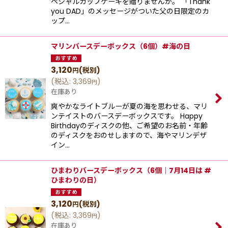
ペシャルカップケーキを贈りませんか。 「Thank
you DAD」のメッセージがついた父の日限定のカ
ップ…
マリンバースデーボックス（6個）#海の日
3,120
(税別)
円
(
税込
:
3,369
)
円
在庫あり
爽やかなライトブルーが夏の海を思わせる、マリ
ンテイストのバースデーボックスです。 Happy
Birthdayのディスクの他、ご希望のお名前・年齢
のディスクをおのせしますので、海やマリンデザ
イン…
ひまわりバースデーボックス（6個｜7月14日は #
ひまわりの日）
3,120
(税別)
円
(
税込
:
3,369
)
円
在庫あり