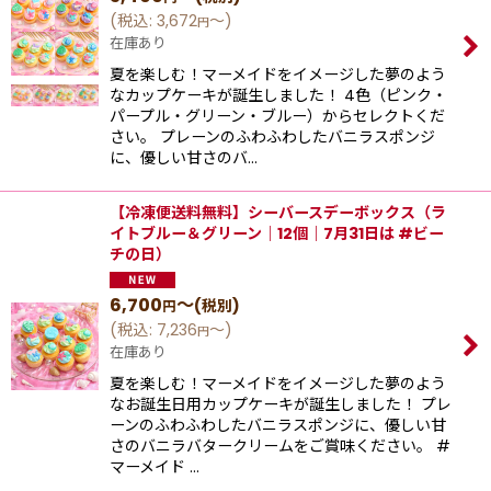
(
税込
:
3,672
～
)
円
在庫あり
夏を楽しむ！マーメイドをイメージした夢のよう
なカップケーキが誕生しました！ 4色（ピンク・
パープル・グリーン・ブルー）からセレクトくだ
さい。 プレーンのふわふわしたバニラスポンジ
に、優しい⽢さのバ…
【冷凍便送料無料】シーバースデーボックス（ラ
イトブルー＆グリーン｜12個｜7月31日は #ビー
チの日）
6,700
～
(税別)
円
(
税込
:
7,236
～
)
円
在庫あり
夏を楽しむ！マーメイドをイメージした夢のよう
なお誕生日用カップケーキが誕生しました！ プレ
ーンのふわふわしたバニラスポンジに、優しい⽢
さのバニラバタークリームをご賞味ください。 #
マーメイド …