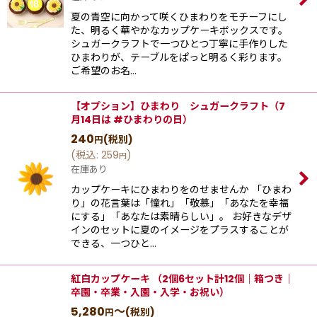
夏の青空に向かって咲くひまわりをモチーフにし
た、明るく華やかなカップケーキボックスです。
シュガークラフトで一つひとつ丁寧に手作りした
ひまわりが、テーブルをぱっと明るく彩ります。
ご希望のお名…
【オプション】ひまわり シュガークラフト（7
月14日は #ひまわりの日）
240
(税別)
円
(
税込
:
259
)
円
在庫あり
カップケーキにひまわりをのせませんか 「ひまわ
り」の花言葉は「憧れ」「敬慕」「あなたを幸福
にする」「あなたは素晴らしい」。 お好きなデザ
インのセットに夏のイメージをプラスすることが
できる、一つひと…
紅白カップケーキ （2個6セット計12個｜箱つき｜
卒園・卒業・入園・入学・お祝い）
5,280
～
(税別)
円