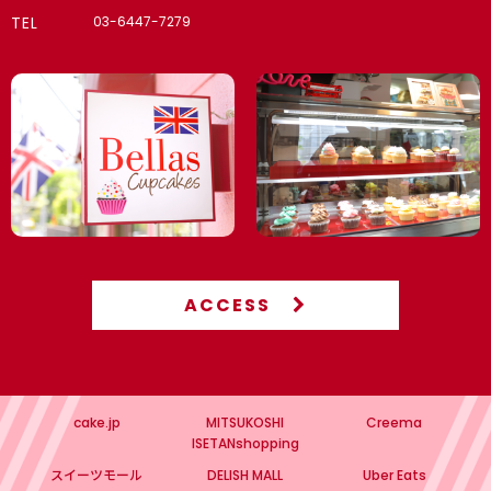
TEL
03-6447-7279
ACCESS
cake.jp
MITSUKOSHI
Creema
ISETANshopping
スイーツモール
DELISH MALL
Uber Eats