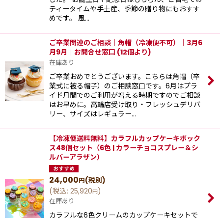
ティータイムや手土産、季節の贈り物にもおすす
めです。 風…
ご卒業関連のご相談｜角帽（冷凍便不可）｜3月6
月9月｜お問合せ窓口 (12個より)
在庫あり
ご卒業おめでとうございます。こちらは角帽（卒
業式に被る帽子）のご相談窓口です。6月はプラ
イド月間でのご利用が増える時期ですのでご相談
はお早めに。高輪店受け取り・フレッシュデリバ
リー、サイズはレギュラー…
【冷凍便送料無料】カラフルカップケーキボック
ス48個セット（6色 | カラーチョコスプレー＆シ
ルバーアラザン）
24,000
(税別)
円
(
税込
:
25,920
)
円
在庫あり
カラフルな6色クリームのカップケーキセットで