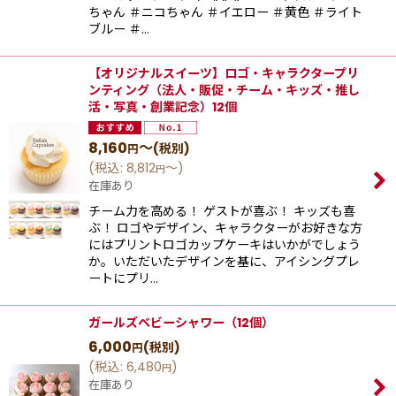
ちゃん ＃ニコちゃん ＃イエロー ＃黄色 ＃ライト
ブルー ＃…
【オリジナルスイーツ】ロゴ・キャラクタープリ
ンティング（法人・販促・チーム・キッズ・推し
活・写真・創業記念）12個
8,160
～
(税別)
円
(
税込
:
8,812
～
)
円
在庫あり
チーム力を高める！ ゲストが喜ぶ！ キッズも喜
ぶ！ ロゴやデザイン、キャラクターがお好きな方
にはプリントロゴカップケーキはいかがでしょう
か。いただいたデザインを基に、アイシングプレ
ートにプリ…
ガールズベビーシャワー（12個）
6,000
(税別)
円
(
税込
:
6,480
)
円
在庫あり