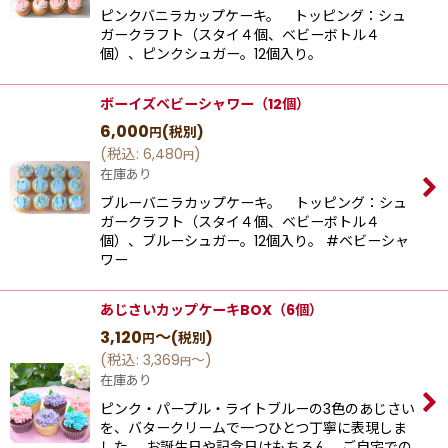
ピンクバニラカップケーキ。 トッピング：シュ
ガークラフト（スタイ４個、ベビーボトル４
個）、ピンクシュガー。12個入り。
ボーイズベビーシャワー（12個）
6,000
(税別)
円
(
税込
:
6,480
)
円
在庫あり
ブルーバニラカップケーキ。 トッピング：シュ
ガークラフト（スタイ４個、ベビーボトル４
個）、ブルーシュガー。12個入り。 #ベビーシャ
ワー
あじさいカップケーキBOX（6個）
3,120
～
(税別)
円
(
税込
:
3,369
～
)
円
在庫あり
ピンク・パープル・ライトブルーの3色のあじさい
を、バタークリームで一つひとつ丁寧に表現しま
した。 お誕生日や記念日はもちろん、ご自宅での