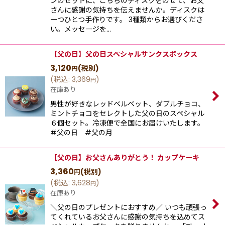
ンのセットに、こちらのディスクをのせて、お父
さんに感謝の気持ちを伝えませんか。ディスクは
一つひとつ手作りです。 3種類からお選びくださ
い。メッセージを…
【父の日】父の日スペシャルサンクスボックス
3,120
(税別)
円
(
税込
:
3,369
)
円
在庫あり
男性が好きなレッドベルベット、ダブルチョコ、
ミントチョコをセレクトした父の日のスペシャル
６個セット。冷凍便で全国にお届けいたします。
#父の日 #父の月
【父の日】お父さんありがとう！ カップケーキ
3,360
(税別)
円
(
税込
:
3,628
)
円
在庫あり
＼父の日のプレゼントにおすすめ／ いつも頑張っ
てくれているお父さんに感謝の気持ちを込めてス