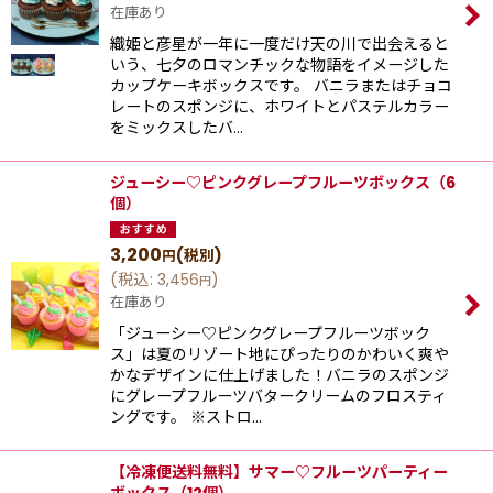
在庫あり
織姫と彦星が一年に一度だけ天の川で出会えると
いう、七夕のロマンチックな物語をイメージした
カップケーキボックスです。 バニラまたはチョコ
レートのスポンジに、ホワイトとパステルカラー
をミックスしたバ…
ジューシー♡ピンクグレープフルーツボックス（6
個）
3,200
(税別)
円
(
税込
:
3,456
)
円
在庫あり
「ジューシー♡ピンクグレープフルーツボック
ス」は夏のリゾート地にぴったりのかわいく爽や
かなデザインに仕上げました！バニラのスポンジ
にグレープフルーツバタークリームのフロスティ
ングです。 ※ストロ…
【冷凍便送料無料】サマー♡フルーツパーティー