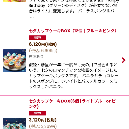
フトで夏でも爽やかな印象になりますよ。 Happy
Birthday（グリーンのディスク）が必要でない場
合はライムに変更します。 バニラスポンジ＆バニ
ラ…
七夕カップケーキBOX（12個｜ブルー＆ピンク）
6,120
(税別)
円
(
税込
:
6,609
)
円
在庫あり
織姫と彦星が一年に一度だけ天の川で出会えると
いう、七夕のロマンチックな物語をイメージした
カップケーキボックスです。 バニラとチョコレー
トのスポンジに、ホワイトとパステルカラーをミ
ックスしたバニラ…
七夕カップケーキBOX(6個 | ライトブルーor ピ
ンク)
3,120
(税別)
円
(
税込
:
3,369
)
円