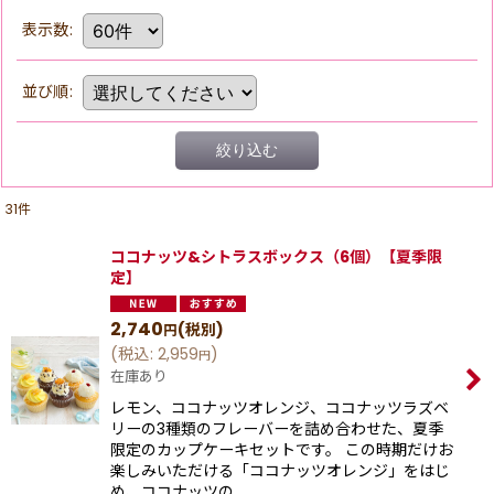
表示数
:
並び順
:
絞り込む
31
件
ココナッツ&シトラスボックス（6個）【夏季限
定】
2,740
(税別)
円
(
税込
:
2,959
)
円
在庫あり
レモン、ココナッツオレンジ、ココナッツラズベ
リーの3種類のフレーバーを詰め合わせた、夏季
限定のカップケーキセットです。 この時期だけお
楽しみいただける「ココナッツオレンジ」をはじ
め、ココナッツの…