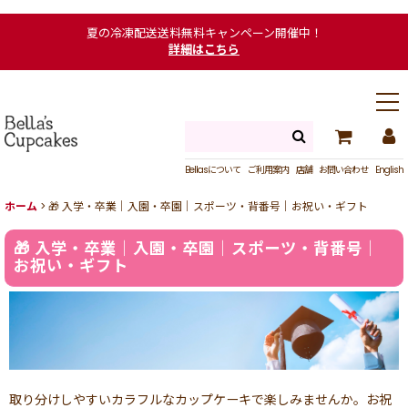
夏の冷凍配送送料無料キャンペーン開催中！
詳細はこちら
Bellasについて
ご利用案内
店舗
お問い合わせ
English
ホーム
>
🎁 入学・卒業｜入園・卒園｜スポーツ・背番号｜お祝い・ギフト
🎁 入学・卒業｜入園・卒園｜スポーツ・背番号｜
お祝い・ギフト
取り分けしやすいカラフルなカップケーキで楽しみませんか。お祝