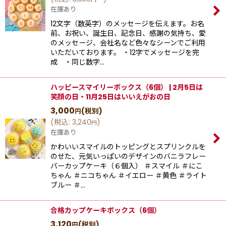
在庫あり
12文字（数英字）のメッセージを伝えます。お名
前、お祝い、誕生日、記念日、感謝の気持ち、愛
のメッセージ、会社名など色々なシーンでご利用
いただいております。 ・12字でメッセージを完
成 ・同じ数字…
ハッピースマイリーボックス（6個） | 2月5日は
笑顔の日・11月25日はいいえがおの日
3,000
(税別)
円
(
税込
:
3,240
)
円
在庫あり
かわいいスマイルのトッピングとスプリンクルを
のせた、元気いっぱいのデザインのバニラフレー
バーカップケーキ（６個入） ＃スマイル ＃にこ
ちゃん ＃ニコちゃん ＃イエロー ＃黄色 ＃ライト
ブルー ＃…
合格カップケーキボックス（6個）
3,120
(税別)
円