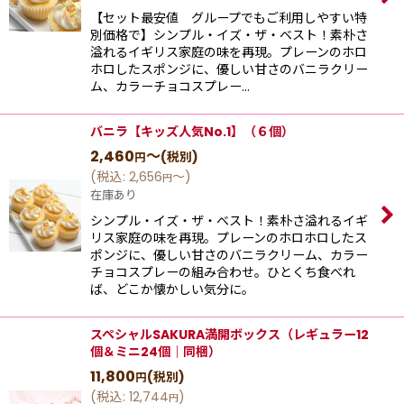
【セット最安値 グループでもご利用しやすい特
別価格で】シンプル‧イズ‧ザ‧ベスト！素朴さ
溢れるイギリス家庭の味を再現。プレーンのホロ
ホロしたスポンジに、優しい⽢さのバニラクリー
ム、カラーチョコスプレー…
バニラ【キッズ人気No.1】（６個）
2,460
～
(税別)
円
(
税込
:
2,656
～
)
円
在庫あり
シンプル‧イズ‧ザ‧ベスト！素朴さ溢れるイギ
リス家庭の味を再現。プレーンのホロホロしたス
ポンジに、優しい⽢さのバニラクリーム、カラー
チョコスプレーの組み合わせ。ひとくち⾷べれ
ば、どこか懐かしい気分に。
スペシャルSAKURA満開ボックス（レギュラー12
個＆ミニ24個｜同梱）
11,800
(税別)
円
(
税込
:
12,744
)
円