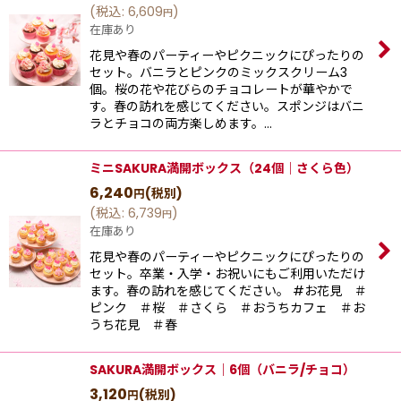
(
税込
:
6,609
)
円
在庫あり
花見や春のパーティーやピクニックにぴったりの
セット。バニラとピンクのミックスクリーム3
個。桜の花や花びらのチョコレートが華やかで
す。春の訪れを感じてください。スポンジはバニ
ラとチョコの両方楽しめます。…
ミニSAKURA満開ボックス（24個｜さくら色）
6,240
(税別)
円
(
税込
:
6,739
)
円
在庫あり
花見や春のパーティーやピクニックにぴったりの
セット。卒業・入学・お祝いにもご利用いただけ
ます。春の訪れを感じてください。 #お花見 ＃
ピンク ＃桜 ＃さくら ＃おうちカフェ ＃お
うち花見 ＃春
SAKURA満開ボックス｜6個（バニラ/チョコ）
3,120
(税別)
円