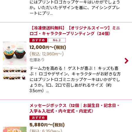
にはプリントロゴカップケーキはいかがでしょう
か。いただいたデザインを基に、アイシングプレ
ートにプリ…
【冷凍便送料無料】【オリジナルスイーツ】ミニ
ロゴ・キャラクタープリンティング（24個）
12,000
～
(税別)
円
(
税込
:
12,960
～
)
円
在庫あり
チーム力を高める！ ゲストが喜ぶ！ キッズも喜
ぶ！ ロゴやデザイン、キャラクターがお好きな方
にはプリントロゴミニカップケーキはいかがでし
ょうか。1口、2口で召しあがれるサイズ（約
3.5cm）…
メッセージボックス（12個｜お誕生日・記念日・
入学＆入社式・内々定式・内定式）
5,880
～
(税別)
円
(
税込
:
6,350
～
)
円