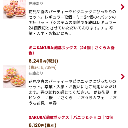
在庫あり
花見や春のパーティーやピクニックにぴったりの
セット。レギュラー12個・ミニ24個の4パックの
同梱セット（システムの関係で配送はレギュラー
24個表記とさせていただいております。）。卒
業・入学・お祝いにも…
ミニSAKURA満開ボックス（24個｜さくら＆春
色）
6,240
(税別)
円
(
税込
:
6,739
)
円
在庫あり
花見や春のパーティーやピクニックにぴったりの
セット。卒業・入学・お祝いにもご利用いただけ
ます。春の訪れを感じてください。 #お花見 ＃
ピンク ＃桜 ＃さくら ＃おうちカフェ ＃お
うち花見 ＃春
SAKURA満開ボックス｜バニラ＆チョコ｜12個
6,120
(税別)
円