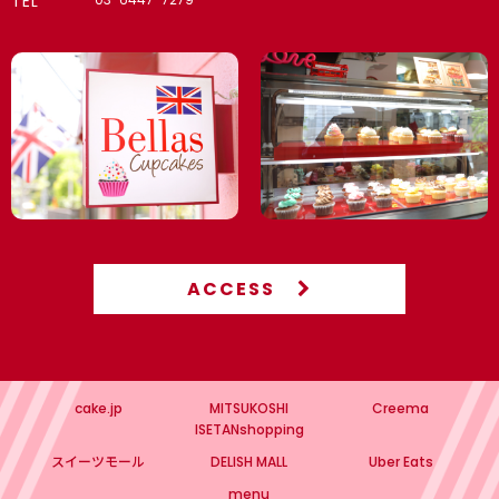
TEL
ACCESS
cake.jp
MITSUKOSHI
Creema
ISETANshopping
スイーツモール
DELISH MALL
Uber Eats
menu