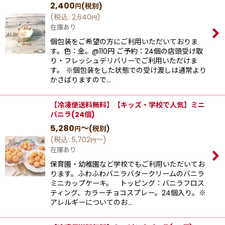
2,400
(税別)
円
(
税込
:
2,640
)
円
在庫あり
個包装をご希望の方にご利用いただいておりま
す。色：金。@110円 ご予約：24個の店頭受け取
り・フレッシュデリバリーでご利用いただけま
す。 ※個包装をした状態での受け渡しは通常より
かさばりますので…
【冷凍便送料無料】【キッズ・学校で人気】ミニ
バニラ(24個)
5,280
～
(税別)
円
(
税込
:
5,702
～
)
円
在庫あり
保育園・幼稚園など学校でもご利用いただいてお
ります。ふわふわバニラバタークリームのバニラ
ミニカップケーキ。 トッピング：バニラフロス
ティング、カラーチョコスプレー。24個入り。※
アレルギーについてのお…