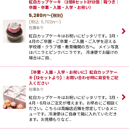
紅白カップケーキ （2個6セット計12個｜箱つき｜
卒園・卒業・入園・入学・お祝い）
5,280
～
(税別)
円
(
税込
:
5,702
～
)
円
在庫あり
紅白カップケーキはお祝いにピッタリです。3月・
4月のご卒園・ご卒業・ご入園・ご入学を迎える
学校様・クラブ様・教育機関の方へ。 メイン写真
はバニラとピンクバニラです。 冷凍便でお届けの
場合はご自…
【卒業・入園・入学・お祝いに】紅白カップケー
キ (12セットより)｜お問い合わせ時に目安をご記
入ください
在庫あり
紅白カップケーキはお祝いにピッタリです。3月・
4月・6月はご注文が増えます。お早めにご相談く
ださい。こちらは高輪店近隣を想定しているメニ
ューです。冷凍便はご自身で箱に入れていただき
ます。お見積もりなど…