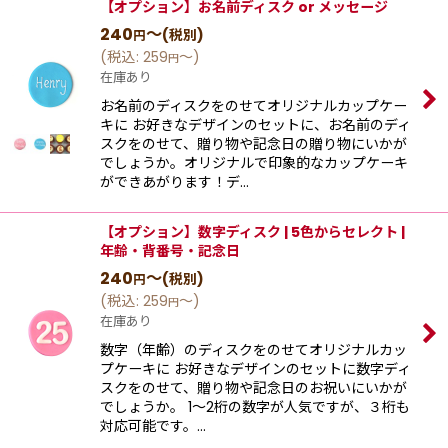
【オプション】お名前ディスク or メッセージ
240
～
(税別)
円
(
税込
:
259
～
)
円
在庫あり
お名前のディスクをのせてオリジナルカップケー
キに お好きなデザインのセットに、お名前のディ
スクをのせて、贈り物や記念日の贈り物にいかが
でしょうか。オリジナルで印象的なカップケーキ
ができあがります！デ…
【オプション】数字ディスク | 5色からセレクト |
年齢・背番号・記念日
240
～
(税別)
円
(
税込
:
259
～
)
円
在庫あり
数字（年齢）のディスクをのせてオリジナルカッ
プケーキに お好きなデザインのセットに数字ディ
スクをのせて、贈り物や記念日のお祝いにいかが
でしょうか。 1〜2桁の数字が人気ですが、３桁も
対応可能です。…