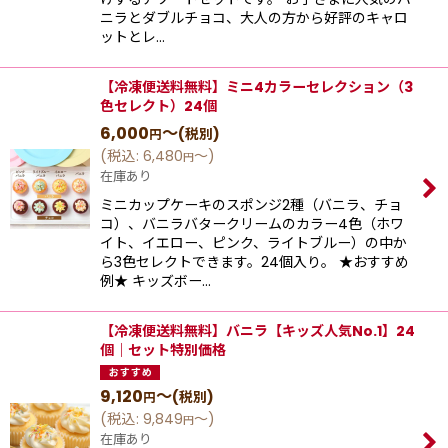
ニラとダブルチョコ、大人の方から好評のキャロ
ットとレ…
【冷凍便送料無料】ミニ4カラーセレクション（3
色セレクト）24個
6,000
～
(税別)
円
(
税込
:
6,480
～
)
円
在庫あり
ミニカップケーキのスポンジ2種（バニラ、チョ
コ）、バニラバタークリームのカラー4色（ホワ
イト、イエロー、ピンク、ライトブルー）の中か
ら3色セレクトできます。24個入り。 ★おすすめ
例★ キッズボー…
【冷凍便送料無料】バニラ【キッズ人気No.1】24
個｜セット特別価格
9,120
～
(税別)
円
(
税込
:
9,849
～
)
円
在庫あり