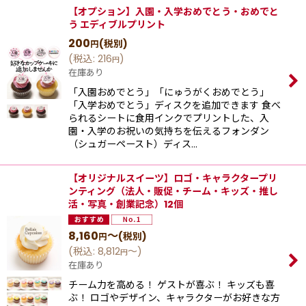
【オプション】入園・入学おめでとう・おめでと
う エディブルプリント
200
(税別)
円
(
税込
:
216
)
円
在庫あり
「入園おめでとう」「にゅうがくおめでとう」
「入学おめでとう」ディスクを追加できます 食べ
られるシートに食用インクでプリントした、入
園・入学のお祝いの気持ちを伝えるフォンダン
（シュガーペースト）ディス…
【オリジナルスイーツ】ロゴ・キャラクタープリ
ンティング（法人・販促・チーム・キッズ・推し
活・写真・創業記念）12個
8,160
～
(税別)
円
(
税込
:
8,812
～
)
円
在庫あり
チーム力を高める！ ゲストが喜ぶ！ キッズも喜
ぶ！ ロゴやデザイン、キャラクターがお好きな方