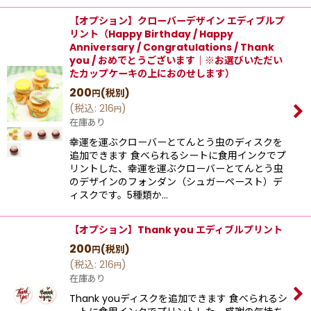
【オプション】クローバーデザイン エディブルプ
リント（Happy Birthday / Happy
Anniversary / Congratulations / Thank
you / おめでとうございます｜※お選びいただい
たカップケーキの上におのせします）
200
(税別)
円
(
税込
:
216
)
円
在庫あり
幸運を運ぶクローバーとてんとう虫のディスクを
追加できます 食べられるシートに食用インクでプ
リントした、幸運を運ぶクローバーとてんとう虫
のデザインのフォンダン（シュガーペースト）デ
ィスクです。5種類か…
【オプション】Thank you エディブルプリント
200
(税別)
円
(
税込
:
216
)
円
在庫あり
Thank youディスクを追加できます 食べられるシ