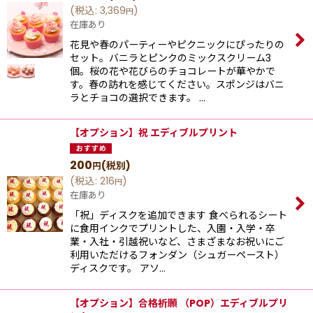
(
税込
:
3,369
)
円
在庫あり
花見や春のパーティーやピクニックにぴったりの
セット。バニラとピンクのミックスクリーム3
個。桜の花や花びらのチョコレートが華やかで
す。春の訪れを感じてください。スポンジはバニ
ラとチョコの選択できます。 …
【オプション】祝 エディブルプリント
200
(税別)
円
(
税込
:
216
)
円
在庫あり
「祝」ディスクを追加できます 食べられるシート
に食用インクでプリントした、入園・入学・卒
業・入社・引越祝いなど、さまざまなお祝いにご
利用いただけるフォンダン（シュガーペースト）
ディスクです。 アソ…
【オプション】合格祈願 （POP）エディブルプリ