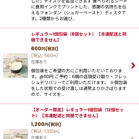
した」ディスクを追加できます 食べられるシート
に食用インクでプリントした、感謝の気持ちを伝
えるフォンダン（シュガーペースト）ディスクで
す。2種類からお選び…
レギュラー1個包装（6個セット）【冷凍配送と同
梱できません】
600
(税別)
円
(
税込
:
660
)
円
在庫あり
個包装をご希望の方にご利用いただいておりま
す。@110円 ご予約：6個の店頭受け取り・フレッ
シュデリバリーでご利用いただけます。 ※個包装
をした状態での受け渡しは通常よりかさばります
ので、サイズを…
【オーダー限定】レギュラー1個包装（12個セッ
ト）【冷凍配送と同梱できません】
1,200
(税別)
円
(
税込
:
1,320
)
円
在庫あり