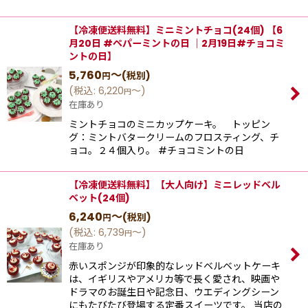
【冷凍便送料無料】ミニミントチョコ(24個) 【6
月20日 #ペパーミントの日 ｜2月19日#チョコミ
ントの日】
5,760
～
(税別)
円
(
税込
:
6,220
～
)
円
在庫あり
ミントチョコのミニカップケーキ。 トッピン
グ：ミントバタークリームのフロスティング、チ
ョコ。２４個入り。 #チョコミントの日
【冷凍便送料無料】【大人向け】ミニレッドベル
ベット(24個)
6,240
～
(税別)
円
(
税込
:
6,739
～
)
円
在庫あり
赤いスポンジが印象的なレッドベルベットケーキ
は、イギリスやアメリカ等で長く愛され、映画や
ドラマのお誕生日や記念日、ウエディングシーン
にもたびたび登場する定番スイーツです。 当店の