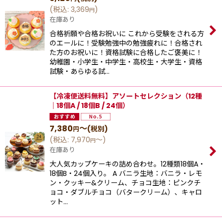
(
税込
:
3,369
)
円
在庫あり
合格祈願や合格お祝いに これから受験をされる方
のエールに！受験勉強中の勉強疲れに！合格され
た方のお祝いに！資格試験に合格したご褒美に！
幼稚園・小学生・中学生・高校生・大学生・資格
試験・あらゆる試…
【冷凍便送料無料】アソートセレクション（12種
｜18個A / 18個B / 24個）
7,380
～
(税別)
円
(
税込
:
7,970
～
)
円
在庫あり
大人気カップケーキの詰め合わせ。12種類18個A・
18個B・24個入り。 A バニラ生地：バニラ・レモ
ン・クッキー&クリーム、チョコ生地：ピンクチ
ョコ・ダブルチョコ（バタークリーム）、キャロ
ット…