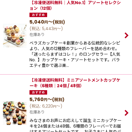
【冷凍便送料無料｜人気No.1】アソートセレクシ
ョン（12個）
5,040
～
(税別)
円
(
税込
:
5,443
～
)
円
在庫あり
ベラズカップケーキ創業からある伝統的なレシピ
より、⼈気の12種類のフレーバーを詰め合わせ。
「迷ったらまずはコレ！」のロングセラー【⼈気
No. 】カップケーキ‧アソートセットです。バラ
エティ豊かで選ぶ楽…
【冷凍便送料無料】ミニアソートメントカップケ
ーキ（6種類｜24個 / 48個）
5,760
～
(税別)
円
(
税込
:
6,220
～
)
円
在庫あり
みなさまのお声にお応えして誕生 ミニカップケー
キを24個または48個、6種類のフレーバーでお届
けするアソートセットです。 お子さまに人気のバ