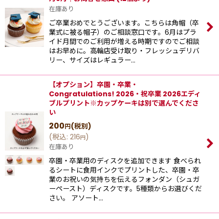
在庫あり
ご卒業おめでとうございます。こちらは角帽（卒
業式に被る帽子）のご相談窓口です。6月はプラ
イド月間でのご利用が増える時期ですのでご相談
はお早めに。高輪店受け取り・フレッシュデリバ
リー、サイズはレギュラー…
【オプション】卒園・卒業・
Congratulations! 2026・祝卒業 2026エディ
ブルプリント※カップケーキは別で選んでくださ
い
200
(税別)
円
(
税込
:
216
)
円
在庫あり
卒園・卒業用のディスクを追加できます 食べられ
るシートに食用インクでプリントした、卒園・卒
業のお祝いの気持ちを伝えるフォンダン（シュガ
ーペースト）ディスクです。5種類からお選びくだ
さい。 アソート…