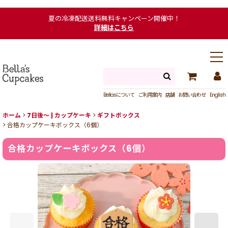
夏の冷凍配送送料無料キャンペーン開催中！
詳細はこちら
Bellasについて
ご利用案内
店舗
お問い合わせ
English
ホーム
>
7日後〜 | カップケーキ
>
ギフトボックス
>
合格カップケーキボックス（6個）
合格カップケーキボックス（6個）