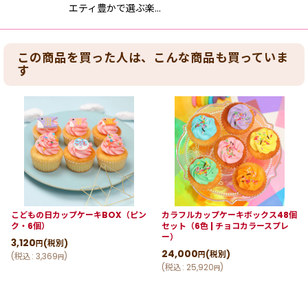
エティ豊かで選ぶ楽…
この商品を買った人は、こんな商品も買っていま
す
こどもの日カップケーキBOX（ピン
カラフルカップケーキボックス48個
ク・6個）
セット（6色 | チョコカラースプレ
ー）
3,120
(税別)
円
24,000
(税別)
円
(
税込
:
3,369
)
円
(
税込
:
25,920
)
円