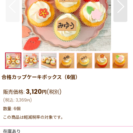
合格カップケーキボックス（6個）
3,120
販売価格
:
(税別)
円
(
税込
:
3,369
)
円
数量
:
6個
この商品は軽減税率の対象です。
在庫あり