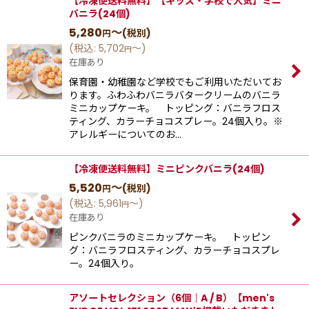
【冷凍便送料無料】【キッズ・学校で人気】ミニ
バニラ(24個)
5,280
～
(税別)
円
(
税込
:
5,702
～
)
円
在庫あり
保育園・幼稚園など学校でもご利用いただいてお
ります。ふわふわバニラバタークリームのバニラ
ミニカップケーキ。 トッピング：バニラフロス
ティング、カラーチョコスプレー。24個入り。※
アレルギーについてのお…
【冷凍便送料無料】ミニピンクバニラ(24個)
5,520
～
(税別)
円
(
税込
:
5,961
～
)
円
在庫あり
ピンクバニラのミニカップケーキ。 トッピン
グ：バニラフロスティング、カラーチョコスプレ
ー。24個入り。
アソートセレクション（6個｜A / B）【men's