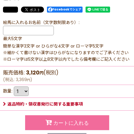
Facebookでシェア
絵馬に入れるお名前（文字数制限あり）
:
最大5文字
簡単な漢字3文字 or ひらがな4文字 or ローマ字5文字
※細かくて書けない漢字はひらがなになりますのでご了承ください
※ローマ字は5文字以上8文字以内でしたら備考欄にご記入ください
販売価格
:
3,120
(税別)
円
(
税込
:
3,369
)
円
数量
:
返品特約・領収書発行に関する重要事項
カートに入れる