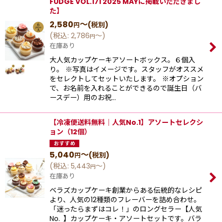
FUDGE VOL.171 2025 MAYに掲載いただきまし
た】
2,580
～
(税別)
円
(
税込
:
2,786
～
)
円
在庫あり
大人気カップケーキアソートボックス。６個入
り。 ※写真はイメージです。スタッフがオススメ
をセレクトしてセットいたします。 ※オプション
で、お名前を入れることができるので誕生日（バ
ースデー）用のお祝…
【冷凍便送料無料｜人気No.1】アソートセレクシ
ョン（12個）
5,040
～
(税別)
円
(
税込
:
5,443
～
)
円
在庫あり
ベラズカップケーキ創業からある伝統的なレシピ
より、⼈気の12種類のフレーバーを詰め合わせ。
「迷ったらまずはコレ！」のロングセラー【⼈気
No. 】カップケーキ‧アソートセットです。バラ