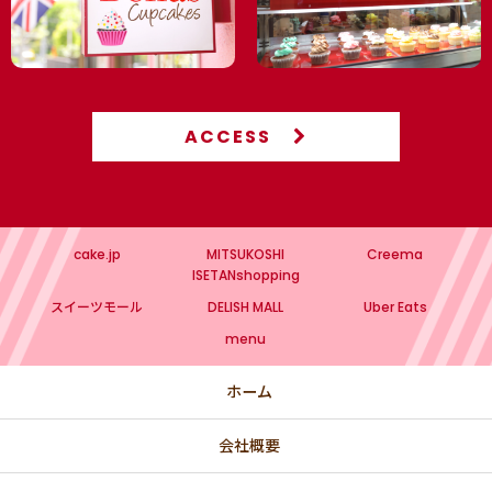
ACCESS
cake.jp
MITSUKOSHI
Creema
ISETANshopping
スイーツモール
DELISH MALL
Uber Eats
menu
ホーム
会社概要