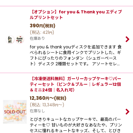
【オプション】for you & Thank you エディブ
ルプリントセット
390
(税別)
円
(
税込
:
421
)
円
在庫あり
for you & thank youディスクを追加できます 食
べられるシートに食用インクでプリントした、ギ
フトにぴったりのフォンダン（シュガーペース
ト）ディスク 2種類セットです。 アソートセレ…
【冷凍便送料無料】ガーリーカップケーキ♡パー
ティーセット（ピンク＆ブルー｜レギュラー12個
＆ミニ24個｜名入れ可）
12,360
～
(税別)
円
(
税込
:
13,348
～
)
円
在庫なし
とびきりキュートなカップケーキで、最高のパー
ティーを♡ 甘いものが大好きなあなたや、プリン
セスに憧れるキュートなキッズ、そして、とびき