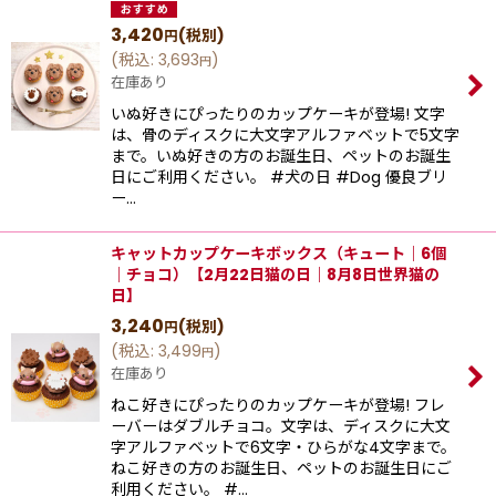
3,420
(税別)
円
(
税込
:
3,693
)
円
在庫あり
いぬ好きにぴったりのカップケーキが登場! 文字
は、骨のディスクに大文字アルファベットで5文字
まで。いぬ好きの方のお誕生日、ペットのお誕生
日にご利用ください。 #犬の日 #Dog 優良ブリ
ー…
キャットカップケーキボックス（キュート｜6個
｜チョコ）【2月22日猫の日｜8月8日世界猫の
日】
3,240
(税別)
円
(
税込
:
3,499
)
円
在庫あり
ねこ好きにぴったりのカップケーキが登場! フレ
ーバーはダブルチョコ。文字は、ディスクに大文
字アルファベットで6文字・ひらがな4文字まで。
ねこ好きの方のお誕生日、ペットのお誕生日にご
利用ください。 #…