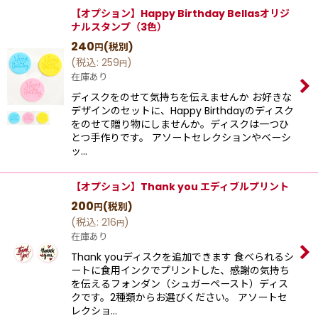
【オプション】Happy Birthday Bellasオリジ
ナルスタンプ（3色）
240
(税別)
円
(
税込
:
259
)
円
在庫あり
ディスクをのせて気持ちを伝えませんか お好きな
デザインのセットに、Happy Birthdayのディスク
をのせて贈り物にしませんか。ディスクは一つひ
とつ手作りです。 アソートセレクションやベーシ
ッ…
【オプション】Thank you エディブルプリント
200
(税別)
円
(
税込
:
216
)
円
在庫あり
Thank youディスクを追加できます 食べられるシ
ートに食用インクでプリントした、感謝の気持ち
を伝えるフォンダン（シュガーペースト）ディス
クです。2種類からお選びください。 アソートセ
レクショ…