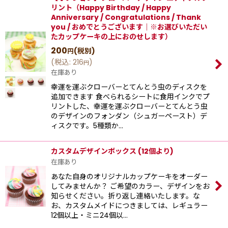
リント（Happy Birthday / Happy
Anniversary / Congratulations / Thank
you / おめでとうございます｜※お選びいただい
たカップケーキの上におのせします）
200
(税別)
円
(
税込
:
216
)
円
在庫あり
幸運を運ぶクローバーとてんとう虫のディスクを
追加できます 食べられるシートに食用インクでプ
リントした、幸運を運ぶクローバーとてんとう虫
のデザインのフォンダン（シュガーペースト）デ
ィスクです。5種類か…
カスタムデザインボックス (12個より)
在庫あり
あなた自身のオリジナルカップケーキをオーダー
してみませんか？ ご希望のカラー、デザインをお
知らせください。折り返し連絡いたします。な
お、カスタムメイドにつきましては、レギュラー
12個以上・ミニ24個以…