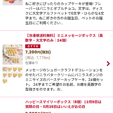
ねこ好きにぴったりのカップケーキが登場! フレ
ーバーはバニラとダブルチョコ。文字は、ディス
クに大文字アルファベットで6文字・ひらがな4文
字まで。ねこ好きの方のお誕生日、ペットのお誕
生日にご利用ください…
【冷凍便送料無料】ミニメッセージボックス（英
数字・大文字のみ｜24個）
7,200
(税別)
円
(
税込
:
7,776
)
円
在庫あり
メッセージのシュガークラフトデコレーションを
のせたバニラバタークリームにバニラスポンジの
ミニサイズのバースデーカップケーキ、24個セッ
ト。 24字までご希望のお名前、お歳を英数字の
型抜きをのせます。お…
ハッピースマイリーボックス（6個） | 2月5日は
笑顔の日・11月25日はいいえがおの日