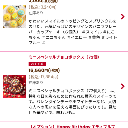
3,000
(税別)
円
(
税込
:
3,240
)
円
在庫あり
かわいいスマイルのトッピングとスプリンクルを
のせた、元気いっぱいのデザインのバニラフレー
バーカップケーキ（６個入） ＃スマイル ＃にこ
ちゃん ＃ニコちゃん ＃イエロー ＃黄色 ＃ライト
ブルー ＃…
ミニスペシャルチョコボックス（72個）
16,560
(税別)
円
(
税込
:
17,884
)
円
在庫あり
ミニスペシャルチョコボックス（72個入り）は、
特別な日を彩るために作られた贅沢なスイーツで
す。バレンタインデーやホワイトデーなど、大切
な人への思いを伝える場面にぴったりです。見た
目も華やかで、味わいも…
【オプション】Happy Birthday エディブルプ