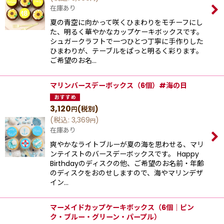
在庫あり
夏の青空に向かって咲くひまわりをモチーフにし
た、明るく華やかなカップケーキボックスです。
シュガークラフトで一つひとつ丁寧に手作りした
ひまわりが、テーブルをぱっと明るく彩ります。
ご希望のお名…
マリンバースデーボックス（6個）#海の日
3,120
(税別)
円
(
税込
:
3,369
)
円
在庫あり
爽やかなライトブルーが夏の海を思わせる、マリ
ンテイストのバースデーボックスです。 Happy
Birthdayのディスクの他、ご希望のお名前・年齢
のディスクをおのせしますので、海やマリンデザ
イン…
マーメイドカップケーキボックス（6個｜ピン
ク・ブルー・グリーン・パープル）