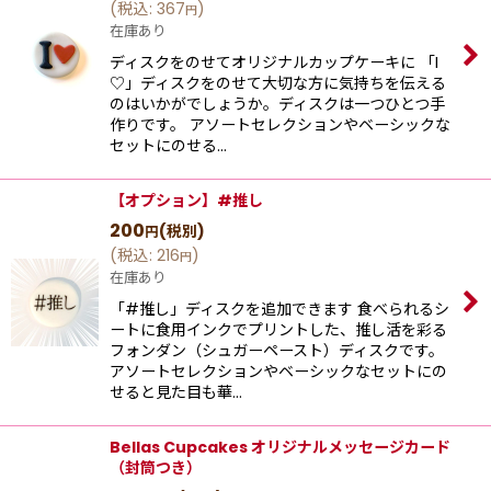
(
税込
:
367
)
円
在庫あり
ディスクをのせてオリジナルカップケーキに 「I
♡」ディスクをのせて大切な方に気持ちを伝える
のはいかがでしょうか。ディスクは一つひとつ手
作りです。 アソートセレクションやベーシックな
セットにのせる…
【オプション】#推し
200
(税別)
円
(
税込
:
216
)
円
在庫あり
「#推し」ディスクを追加できます 食べられるシ
ートに食用インクでプリントした、推し活を彩る
フォンダン（シュガーペースト）ディスクです。
アソートセレクションやベーシックなセットにの
せると見た目も華…
Bellas Cupcakes オリジナルメッセージカード
（封筒つき）