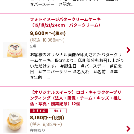
#バースデー #記念…
フォトイメージバタークリームケーキ
（15/18/21/24cm｜バタークリーム）
9,600
～
(税別)
円
(
税込
:
10,368
～
)
円
5点
お客様のオリジナル画像が印刷されたバタークリ
ームケーキ。15cmより。印刷部分もお召し上がり
いただけます。 #誕生日 #バースデー #記念
日 #アニバーサリー #名入れ #名前 #年
#年齢 …
【オリジナルスイーツ】ロゴ・キャラクタープリ
ンティング（法人・販促・チーム・キッズ・推し
活・写真・創業記念）12個
8,160
～
(税別)
円
(
税込
:
8,812
～
)
円
在庫あり