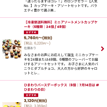
「迷ったらまずはコレ！」のロングセラー【⼈気
No. 】カップケーキ‧アソートセットです。バラ
エティ豊かで選ぶ楽…
【冷凍便送料無料】ミニアソートメントカップケ
ーキ（6種類｜24個 / 48個）
5,760
～
(税別)
円
(
税込
:
6,220
～
)
円
在庫あり
みなさまのお声にお応えして誕生 ミニカップケー
キを24個または48個、6種類のフレーバーでお届
けするアソートセットです。 お子さまに人気のバ
ニラとダブルチョコ、大人の方から好評のキャロ
ットとレ…
ひまわりバースデーボックス（6個｜7月14日は #
ひまわりの日）
3,120
(税別)
円
(
税込
:
3,369
)
円