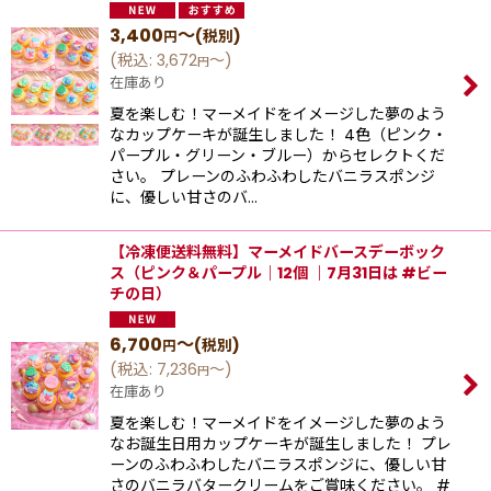
3,400
～
(税別)
円
(
税込
:
3,672
～
)
円
在庫あり
夏を楽しむ！マーメイドをイメージした夢のよう
なカップケーキが誕生しました！ 4色（ピンク・
パープル・グリーン・ブルー）からセレクトくだ
さい。 プレーンのふわふわしたバニラスポンジ
に、優しい⽢さのバ…
【冷凍便送料無料】マーメイドバースデーボック
ス（ピンク＆パープル｜12個 ｜7月31日は #ビー
チの日）
6,700
～
(税別)
円
(
税込
:
7,236
～
)
円
在庫あり
夏を楽しむ！マーメイドをイメージした夢のよう
なお誕生日用カップケーキが誕生しました！ プレ
ーンのふわふわしたバニラスポンジに、優しい⽢
さのバニラバタークリームをご賞味ください。 #