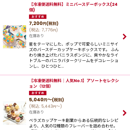
【冷凍便送料無料】ミニバースデーボックス(24
個)
7,200
(税別)
円
(
税込
:
7,776
)
円
在庫あり
星をテーマにした、ポップで可愛らしいミニサイ
ズのバースデーカップケーキボックスです。 ふん
わり焼き上げたバニラスポンジに、爽やかなライ
トブルーのバニラバタークリームをデコレーショ
ンし、ひとつひと…
【冷凍便送料無料｜人気No.1】アソートセレクシ
ョン（12個）
5,040
～
(税別)
円
(
税込
:
5,443
～
)
円
在庫あり
ベラズカップケーキ創業からある伝統的なレシピ
より、⼈気の12種類のフレーバーを詰め合わせ。