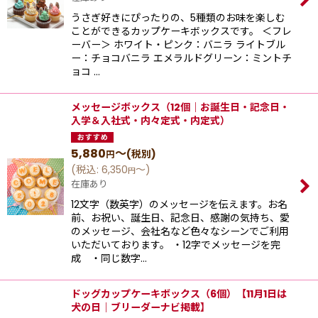
うさぎ好きにぴったりの、5種類のお味を楽しむ
ことができるカップケーキボックスです。 ＜フレ
ーバー＞ ホワイト・ピンク：バニラ ライトブル
ー：チョコバニラ エメラルドグリーン：ミントチ
ョコ …
メッセージボックス（12個｜お誕生日・記念日・
入学＆入社式・内々定式・内定式）
5,880
～
(税別)
円
(
税込
:
6,350
～
)
円
在庫あり
12文字（数英字）のメッセージを伝えます。お名
前、お祝い、誕生日、記念日、感謝の気持ち、愛
のメッセージ、会社名など色々なシーンでご利用
いただいております。 ・12字でメッセージを完
成 ・同じ数字…
ドッグカップケーキボックス（6個）【11月1日は
犬の日｜ブリーダーナビ掲載】