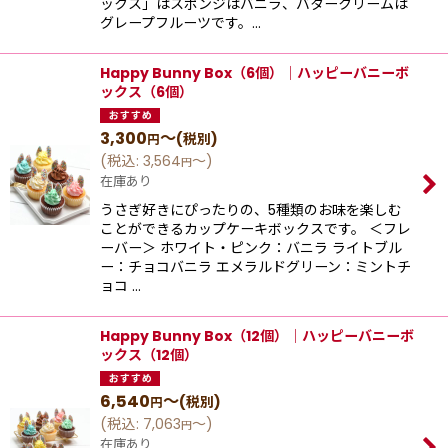
ックス」はスポンジはバニラ、バタークリームは
グレープフルーツです。…
Happy Bunny Box（6個）│ハッピーバニーボ
ックス（6個）
3,300
～
(税別)
円
(
税込
:
3,564
～
)
円
在庫あり
うさぎ好きにぴったりの、5種類のお味を楽しむ
ことができるカップケーキボックスです。 ＜フレ
ーバー＞ ホワイト・ピンク：バニラ ライトブル
ー：チョコバニラ エメラルドグリーン：ミントチ
ョコ …
Happy Bunny Box（12個）│ハッピーバニーボ
ックス（12個）
6,540
～
(税別)
円
(
税込
:
7,063
～
)
円
在庫あり