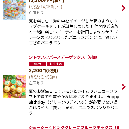
13,200
～
(税別)
円
(
税込
:
14,256
～
)
円
在庫あり
夏を楽しむ！海の中をイメージした夢のようなカ
ップケーキセットが誕生しました！ 仲間やご家族
と一緒に楽しいパーティーを計画しませんか？ プ
レーンのふわふわしたバニラスポンジに、優しい
⽢さのバニラバタ…
シトラス♡バースデーボックス（6個）
3,200
(税別)
円
(
税込
:
3,456
)
円
在庫あり
夏のお誕生日に！レモンとライムのシュガークラ
フトで夏でも爽やかな印象になりますよ。 Happy
Birthday（グリーンのディスク）が必要でない場
合はライムに変更します。 バニラスポンジ＆バニ
ラ…
ジューシー♡ピンクグレープフルーツボックス（6