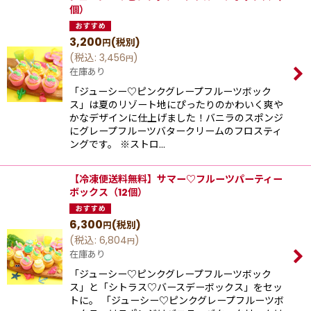
個）
3,200
(税別)
円
(
税込
:
3,456
)
円
在庫あり
「ジューシー♡ピンクグレープフルーツボック
ス」は夏のリゾート地にぴったりのかわいく爽や
かなデザインに仕上げました！バニラのスポンジ
にグレープフルーツバタークリームのフロスティ
ングです。 ※ストロ…
【冷凍便送料無料】サマー♡フルーツパーティー
ボックス（12個）
6,300
(税別)
円
(
税込
:
6,804
)
円
在庫あり
「ジューシー♡ピンクグレープフルーツボック
ス」と「シトラス♡バースデーボックス」をセッ
トに。 「ジューシー♡ピンクグレープフルーツボ