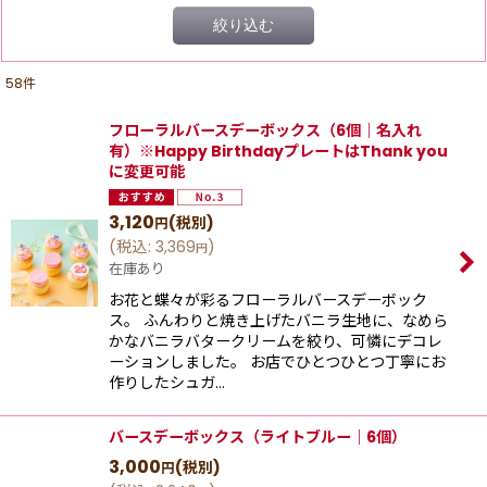
絞り込む
58
件
フローラルバースデーボックス（6個｜名入れ
有）※Happy BirthdayプレートはThank you
に変更可能
3,120
(税別)
円
(
税込
:
3,369
)
円
在庫あり
お花と蝶々が彩るフローラルバースデーボック
ス。 ふんわりと焼き上げたバニラ生地に、なめら
かなバニラバタークリームを絞り、可憐にデコレ
ーションしました。 お店でひとつひとつ丁寧にお
作りしたシュガ…
バースデーボックス（ライトブルー｜6個）
3,000
(税別)
円