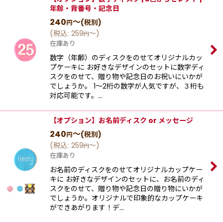
年齢・背番号・記念日
240
～
(税別)
円
(
税込
:
259
～
)
円
在庫あり
数字（年齢）のディスクをのせてオリジナルカッ
プケーキに お好きなデザインのセットに数字ディ
スクをのせて、贈り物や記念日のお祝いにいかが
でしょうか。 1〜2桁の数字が人気ですが、３桁も
対応可能です。…
【オプション】お名前ディスク or メッセージ
240
～
(税別)
円
(
税込
:
259
～
)
円
在庫あり
お名前のディスクをのせてオリジナルカップケー
キに お好きなデザインのセットに、お名前のディ
スクをのせて、贈り物や記念日の贈り物にいかが
でしょうか。オリジナルで印象的なカップケーキ
ができあがります！デ…