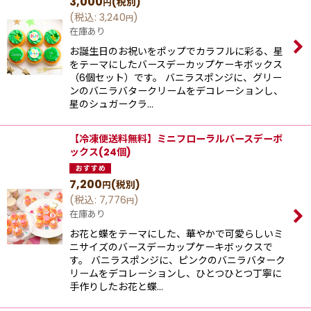
3,000
(税別)
円
(
税込
:
3,240
)
円
在庫あり
お誕生日のお祝いをポップでカラフルに彩る、星
をテーマにしたバースデーカップケーキボックス
（6個セット）です。 バニラスポンジに、グリー
ンのバニラバタークリームをデコレーションし、
星のシュガークラ…
【冷凍便送料無料】ミニフローラルバースデーボ
ックス(24個)
7,200
(税別)
円
(
税込
:
7,776
)
円
在庫あり
お花と蝶をテーマにした、華やかで可愛らしいミ
ニサイズのバースデーカップケーキボックスで
す。 バニラスポンジに、ピンクのバニラバターク
リームをデコレーションし、ひとつひとつ丁寧に
手作りしたお花と蝶…