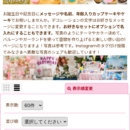
お誕生日や記念日に
メッセージや名前、年齢入りカップケーキやケ
ーキ
でお祝いしませんか。デコレーションの文字はお好きなメッセ
ージに変更することもできます。
お好きなセットにオプションで名
入れにすることもできます。
写真のようにテーマやカラー決めて、
バルーンやガーランドを使って空間を作り上げると楽しい想い出の1
ページになりますよ！写真は参考です。Instagramのタグ付け投稿
でみなさまへ素敵な写真のシェアも歓迎しています！
表示順変更
表示数
:
並び順
: