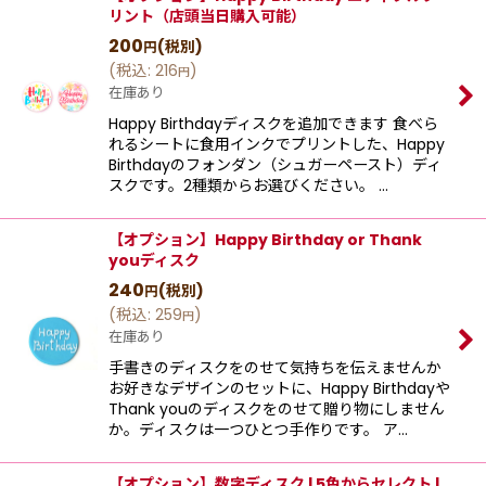
リント（店頭当日購入可能）
200
(税別)
円
(
税込
:
216
)
円
在庫あり
Happy Birthdayディスクを追加できます 食べら
れるシートに食用インクでプリントした、Happy
Birthdayのフォンダン（シュガーペースト）ディ
スクです。2種類からお選びください。 …
【オプション】Happy Birthday or Thank
youディスク
240
(税別)
円
(
税込
:
259
)
円
在庫あり
手書きのディスクをのせて気持ちを伝えませんか
お好きなデザインのセットに、Happy Birthdayや
Thank youのディスクをのせて贈り物にしません
か。ディスクは一つひとつ手作りです。 ア…
【オプション】数字ディスク | 5色からセレクト |