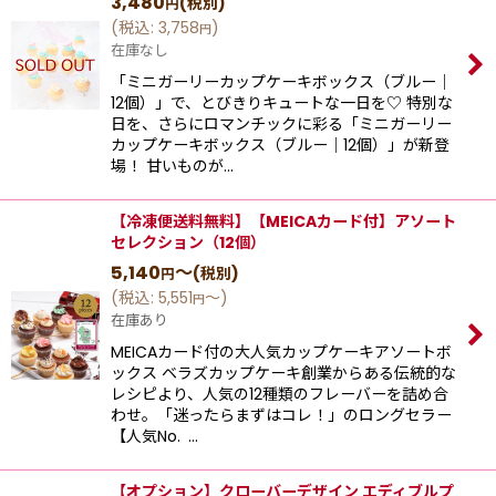
3,480
(税別)
円
(
税込
:
3,758
)
円
在庫なし
「ミニガーリーカップケーキボックス（ブルー｜
12個）」で、とびきりキュートな一日を♡ 特別な
日を、さらにロマンチックに彩る「ミニガーリー
カップケーキボックス（ブルー｜12個）」が新登
場！ 甘いものが…
【冷凍便送料無料】【MEICAカード付】アソート
セレクション（12個）
5,140
～
(税別)
円
(
税込
:
5,551
～
)
円
在庫あり
MEICAカード付の大人気カップケーキアソートボ
ックス ベラズカップケーキ創業からある伝統的な
レシピより、⼈気の12種類のフレーバーを詰め合
わせ。「迷ったらまずはコレ！」のロングセラー
【⼈気No. …
【オプション】クローバーデザイン エディブルプ