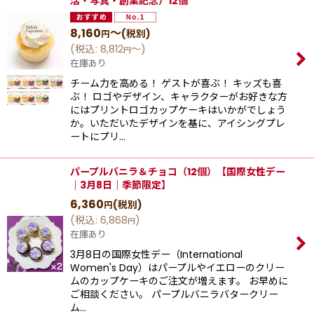
活・写真・創業記念）12個
8,160
～
(税別)
円
(
税込
:
8,812
～
)
円
在庫あり
チーム力を高める！ ゲストが喜ぶ！ キッズも喜
ぶ！ ロゴやデザイン、キャラクターがお好きな方
にはプリントロゴカップケーキはいかがでしょう
か。いただいたデザインを基に、アイシングプレ
ートにプリ…
パープルバニラ＆チョコ（12個）【国際女性デー
｜3月8日｜季節限定】
6,360
(税別)
円
(
税込
:
6,868
)
円
在庫あり
3月8日の国際女性デー（International
Women's Day）はパープルやイエローのクリー
ムのカップケーキのご注文が増えます。 お早めに
ご相談ください。 パープルバニラバタークリー
ム…