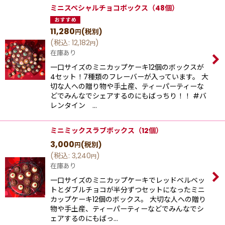
ミニスペシャルチョコボックス（48個）
11,280
(税別)
円
(
税込
:
12,182
)
円
在庫あり
一口サイズのミニカップケーキ12個のボックスが
4セット！7種類のフレーバーが入っています。 大
切な人への贈り物や手土産、ティーパーティーな
どでみんなでシェアするのにもばっちり！！ #バ
レンタイン …
ミニミックスラブボックス（12個）
3,000
(税別)
円
(
税込
:
3,240
)
円
在庫あり
一口サイズのミニカップケーキでレッドベルベッ
トとダブルチョコが半分ずつセットになったミニ
カップケーキ12個のボックス。 大切な人への贈り
物や手土産、ティーパーティーなどでみんなでシ
ェアするのにもばっ…