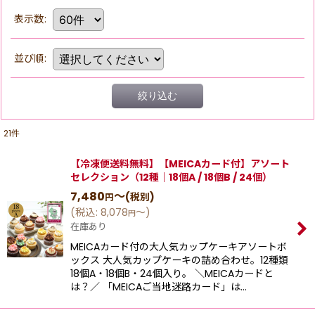
表示数
:
並び順
:
絞り込む
21
件
【冷凍便送料無料】【MEICAカード付】アソート
セレクション（12種｜18個A / 18個B / 24個）
7,480
～
(税別)
円
(
税込
:
8,078
～
)
円
在庫あり
MEICAカード付の大人気カップケーキアソートボ
ックス 大人気カップケーキの詰め合わせ。12種類
18個A・18個B・24個入り。 ＼MEICAカードと
は？／ 「MEICAご当地迷路カード」は…