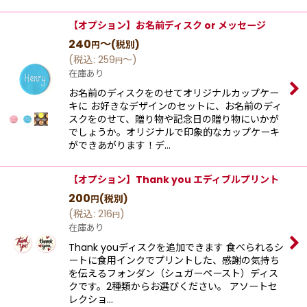
【オプション】お名前ディスク or メッセージ
240
～
(税別)
円
(
税込
:
259
～
)
円
在庫あり
お名前のディスクをのせてオリジナルカップケー
キに お好きなデザインのセットに、お名前のディ
スクをのせて、贈り物や記念日の贈り物にいかが
でしょうか。オリジナルで印象的なカップケーキ
ができあがります！デ…
【オプション】Thank you エディブルプリント
200
(税別)
円
(
税込
:
216
)
円
在庫あり
Thank youディスクを追加できます 食べられるシ
ートに食用インクでプリントした、感謝の気持ち
を伝えるフォンダン（シュガーペースト）ディス
クです。2種類からお選びください。 アソートセ
レクショ…