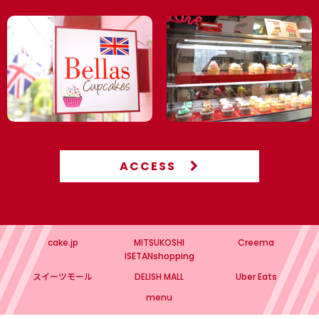
ACCESS
cake.jp
MITSUKOSHI
Creema
ISETANshopping
スイーツモール
DELISH MALL
Uber Eats
menu