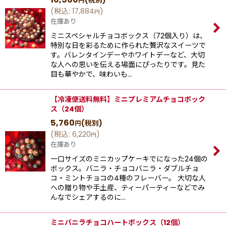
(税別)
円
(
税込
:
17,884
)
円
在庫あり
ミニスペシャルチョコボックス（72個入り）は、
特別な日を彩るために作られた贅沢なスイーツで
す。バレンタインデーやホワイトデーなど、大切
な人への思いを伝える場面にぴったりです。見た
目も華やかで、味わいも…
【冷凍便送料無料】ミニプレミアムチョコボック
ス（24個）
5,760
(税別)
円
(
税込
:
6,220
)
円
在庫あり
一口サイズのミニカップケーキでになった24個の
ボックス。バニラ・チョコバニラ・ダブルチョ
コ・ミントチョコの4種のフレーバー。 大切な人
への贈り物や手土産、ティーパーティーなどでみ
んなでシェアするのに…
ミニバニラチョコハートボックス（12個）