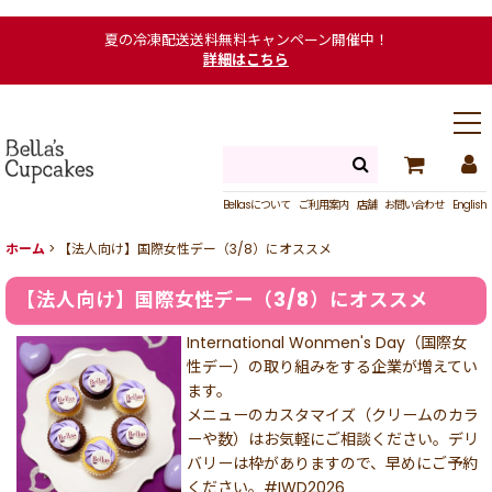
夏の冷凍配送送料無料キャンペーン開催中！
詳細はこちら
Bellasについて
ご利用案内
店舗
お問い合わせ
English
ホーム
>
【法人向け】国際女性デー（3/8）にオススメ
【法人向け】国際女性デー（3/8）にオススメ
International Wonmen's Day（国際女
性デー）の取り組みをする企業が増えてい
ます。
メニューのカスタマイズ（クリームのカラ
ーや数）はお気軽にご相談ください。デリ
バリーは枠がありますので、早めにご予約
ください。#IWD2026