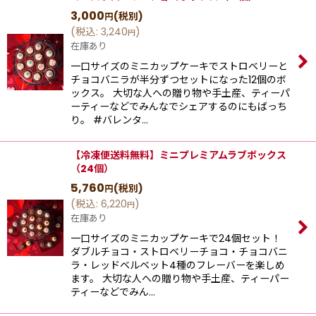
3,000
(税別)
円
(
税込
:
3,240
)
円
在庫あり
一口サイズのミニカップケーキでストロベリーと
チョコバニラが半分ずつセットになった12個のボ
ックス。 大切な人への贈り物や手土産、ティーパ
ーティーなどでみんなでシェアするのにもばっち
り。 #バレンタ…
【冷凍便送料無料】ミニプレミアムラブボックス
（24個）
5,760
(税別)
円
(
税込
:
6,220
)
円
在庫あり
一口サイズのミニカップケーキで24個セット！
ダブルチョコ・ストロベリーチョコ・チョコバニ
ラ・レッドベルベット4種のフレーバーを楽しめ
ます。 大切な人への贈り物や手土産、ティーパー
ティーなどでみん…