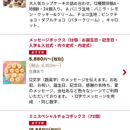
大人気カップケーキの詰め合わせ。12種類18個A・
18個B・24個入り。 A バニラ生地：バニラ・レモ
ン・クッキー&クリーム、チョコ生地：ピンクチ
ョコ・ダブルチョコ（バタークリーム）、キャロ
ット…
メッセージボックス（12個｜お誕生日・記念日・
入学＆入社式・内々定式・内定式）
5,880
～
(税別)
円
(
税込
:
6,350
～
)
円
在庫あり
12文字（数英字）のメッセージを伝えます。お名
前、お祝い、誕生日、記念日、感謝の気持ち、愛
のメッセージ、会社名など色々なシーンでご利用
いただいております。 ・12字でメッセージを完
成 ・同じ数字…
ミニスペシャルチョコボックス（72個）
16,560