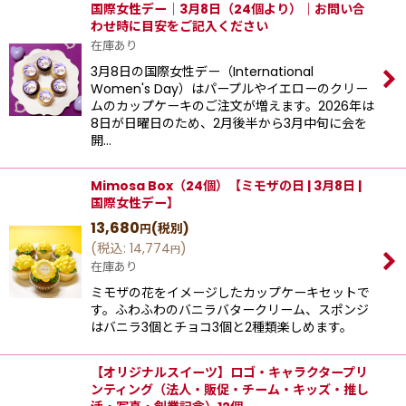
国際女性デー｜3月8日（24個より）｜お問い合
わせ時に目安をご記入ください
在庫あり
3月8日の国際女性デー（International
Women's Day）はパープルやイエローのクリー
ムのカップケーキのご注文が増えます。2026年は
8日が日曜日のため、2月後半から3月中旬に会を
開…
Mimosa Box（24個）【ミモザの日 | 3月8日 |
国際女性デー】
13,680
(税別)
円
(
税込
:
14,774
)
円
在庫あり
ミモザの花をイメージしたカップケーキセットで
す。ふわふわのバニラバタークリーム、スポンジ
はバニラ3個とチョコ3個と2種類楽しめます。
【オリジナルスイーツ】ロゴ・キャラクタープリ
ンティング（法人・販促・チーム・キッズ・推し