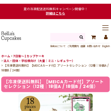
夏の冷凍配送送料無料キャンペーン開催中！
詳細はこちら
Bellasについて
ご利用案内
店舗
お問い合わせ
English
ホーム
>
7日後〜 | カップケーキ
>
法人・団体・学校様向け（大量｜ミニ・レギュラー）
>
【冷凍便送料無料】【MEICAカード付】アソートセレクション（12種｜18個A /
18個B / 24個）
【冷凍便送料無料】【MEICAカード付】アソート
セレクション（12種｜18個A / 18個B / 24個）