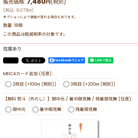
7,480
販売価格
:
(税別)
円
(
税込
:
8,078
)
円
オプションにより価格が変わる場合もあります。
数量
:
18個
この商品は軽減税率の対象です。
在庫あり
Facebookでシェア
MEICAカード追加
(任意)
:
2枚目
(+100
(税別)
)
3枚目
(+200
(税別)
)
円
円
【無料 熨斗（外のし）】御中元 / 暑中御見舞 / 残暑御見舞
(任意)
:
御中元
暑中御見舞
残暑御見舞