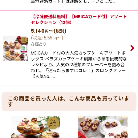
当地迷路カード」は迷路をモチーフとした…
【冷凍便送料無料】【MEICAカード付】アソート
セレクション（12個）
5,140
～
(税別)
円
(
税込
:
5,551
～
)
円
在庫あり
MEICAカード付の大人気カップケーキアソートボ
ックス ベラズカップケーキ創業からある伝統的な
レシピより、⼈気の12種類のフレーバーを詰め合
わせ。「迷ったらまずはコレ！」のロングセラー
【⼈気No. …
この商品を買った人は、こんな商品も買っていま
す