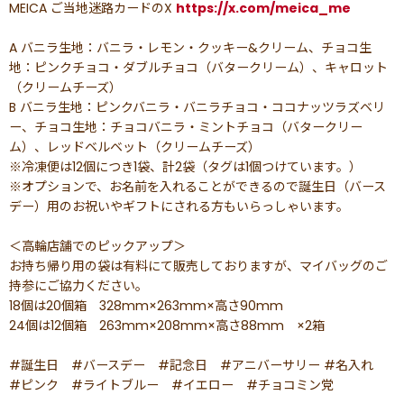
MEICA ご当地迷路カードのX
https://x.com/meica_me
A バニラ生地：バニラ・レモン・クッキー&クリーム、チョコ生
地：ピンクチョコ・ダブルチョコ（バタークリーム）、キャロット
（クリームチーズ）
B バニラ生地：ピンクバニラ・バニラチョコ・ココナッツラズベリ
ー、チョコ生地：チョコバニラ・ミントチョコ（バタークリー
ム）、レッドベルベット（クリームチーズ）
※冷凍便は12個につき1袋、計2袋（タグは1個つけています。）
※オプションで、お名前を入れることができるので誕生日（バース
デー）用のお祝いやギフトにされる方もいらっしゃいます。
＜高輪店舗でのピックアップ＞
お持ち帰り用の袋は有料にて販売しておりますが、マイバッグのご
持参にご協力ください。
18個は20個箱 328mm×263mm×高さ90mm
24個は12個箱 263mm×208mm×高さ88mm ×2箱
#誕生日 #バースデー #記念日 #アニバーサリー #名入れ
#ピンク #ライトブルー #イエロー #チョコミン党