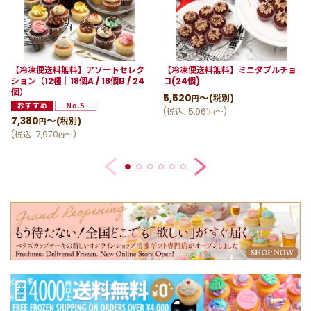
【冷凍便送料無料】アソートセレク
【冷凍便送料無料】ミニダブルチョ
ション（12種｜18個A / 18個B / 24
コ(24個)
個）
5,520
～
(税別)
円
(
税込
:
5,961
～
)
円
7,380
～
(税別)
円
(
税込
:
7,970
～
)
円