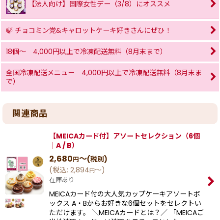
【法人向け】国際女性デー（3/8）にオススメ
🍃 チョコミン党&キャロットケーキ好きさんにぜひ！
18個〜 4,000円以上で冷凍配送無料（8月末まで）
全国冷凍配送メニュー 4,000円以上で冷凍配送無料（8月末ま
で）
関連商品
【MEICAカード付】アソートセレクション（6個
｜A / B）
2,680
～
(税別)
円
(
税込
:
2,894
～
)
円
在庫あり
MEICAカード付の大人気カップケーキアソートボ
ックス A・Bからお好きな6個セットをセレクトい
ただけます。 ＼MEICAカードとは？／ 「MEICAご