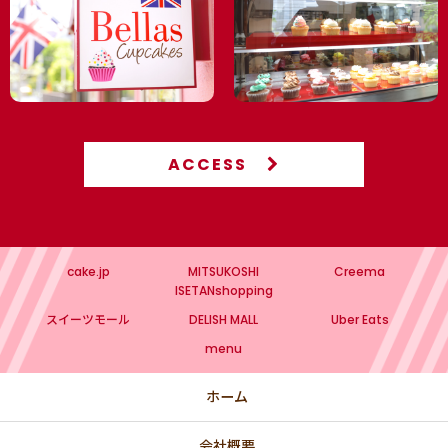
ACCESS
cake.jp
MITSUKOSHI
Creema
ISETANshopping
スイーツモール
DELISH MALL
Uber Eats
menu
ホーム
会社概要