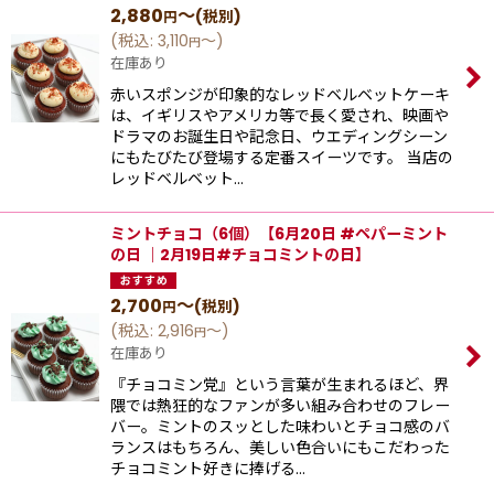
2,880
～
(税別)
円
(
税込
:
3,110
～
)
円
在庫あり
赤いスポンジが印象的なレッドベルベットケーキ
は、イギリスやアメリカ等で長く愛され、映画や
ドラマのお誕生日や記念日、ウエディングシーン
にもたびたび登場する定番スイーツです。 当店の
レッドベルベット…
ミントチョコ（6個）【6月20日 #ペパーミント
の日 ｜2月19日#チョコミントの日】
2,700
～
(税別)
円
(
税込
:
2,916
～
)
円
在庫あり
『チョコミン党』という⾔葉が⽣まれるほど、界
隈では熱狂的なファンが多い組み合わせのフレー
バー。ミントのスッとした味わいとチョコ感のバ
ランスはもちろん、美しい⾊合いにもこだわった
チョコミント好きに捧げる…