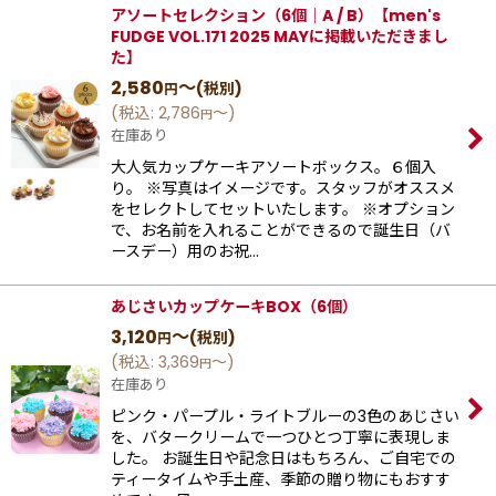
アソートセレクション（6個｜A / B）【men's
FUDGE VOL.171 2025 MAYに掲載いただきまし
た】
2,580
～
(税別)
円
(
税込
:
2,786
～
)
円
在庫あり
大人気カップケーキアソートボックス。６個入
り。 ※写真はイメージです。スタッフがオススメ
をセレクトしてセットいたします。 ※オプション
で、お名前を入れることができるので誕生日（バ
ースデー）用のお祝…
あじさいカップケーキBOX（6個）
3,120
～
(税別)
円
(
税込
:
3,369
～
)
円
在庫あり
ピンク・パープル・ライトブルーの3色のあじさい
を、バタークリームで一つひとつ丁寧に表現しま
した。 お誕生日や記念日はもちろん、ご自宅での
ティータイムや手土産、季節の贈り物にもおすす