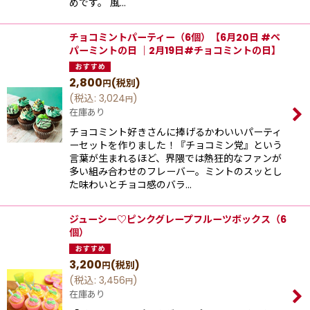
めです。 風…
チョコミントパーティー（6個）【6月20日 #ペ
パーミントの日 ｜2月19日#チョコミントの日】
2,800
(税別)
円
(
税込
:
3,024
)
円
在庫あり
チョコミント好きさんに捧げるかわいいパーティ
ーセットを作りました！『チョコミン党』という
⾔葉が⽣まれるほど、界隈では熱狂的なファンが
多い組み合わせのフレーバー。ミントのスッとし
た味わいとチョコ感のバラ…
ジューシー♡ピンクグレープフルーツボックス（6
個）
3,200
(税別)
円
(
税込
:
3,456
)
円
在庫あり