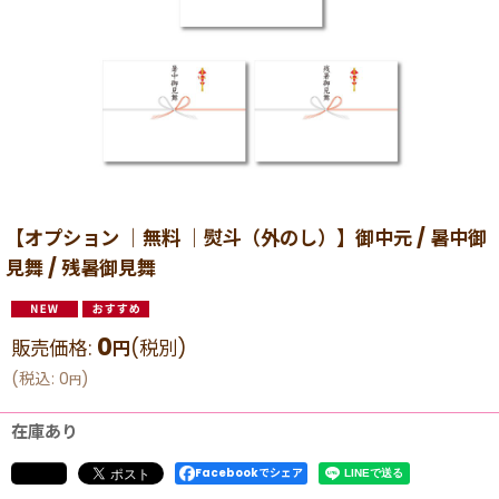
【オプション ｜無料 ｜熨斗（外のし）】御中元 / 暑中御
見舞 / 残暑御見舞
0
販売価格
:
(税別)
円
(
税込
:
0
)
円
在庫あり
Facebookでシェア