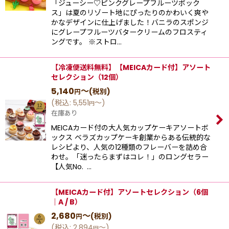
「ジューシー♡ピンクグレープフルーツボック
ス」は夏のリゾート地にぴったりのかわいく爽や
かなデザインに仕上げました！バニラのスポンジ
にグレープフルーツバタークリームのフロスティ
ングです。 ※ストロ…
【冷凍便送料無料】【MEICAカード付】アソート
セレクション（12個）
5,140
～
(税別)
円
(
税込
:
5,551
～
)
円
在庫あり
MEICAカード付の大人気カップケーキアソートボ
ックス ベラズカップケーキ創業からある伝統的な
レシピより、⼈気の12種類のフレーバーを詰め合
わせ。「迷ったらまずはコレ！」のロングセラー
【⼈気No. …
【MEICAカード付】アソートセレクション（6個
｜A / B）
2,680
～
(税別)
円
(
税込
:
2,894
～
)
円