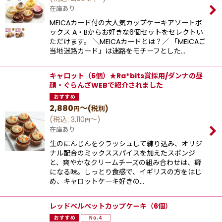
在庫あり
MEICAカード付の大人気カップケーキアソートボ
ックス A・Bからお好きな6個セットをセレクトい
ただけます。 ＼MEICAカードとは？／ 「MEICAご
当地迷路カード」は迷路をモチーフとした…
キャロット（6個）★Ra*bits賞採用/ダンナの昼
顔・ぐらんざWEBで紹介されました
2,880
～
(税別)
円
(
税込
:
3,110
～
)
円
在庫あり
⽣のにんじんをクラッシュして練り込み、オリジ
ナル配合のミックススパイスを加えたスポンジ
と、爽やかなクリームチーズの組み合わせは、癖
になる味。しっとり⾷感で、イギリスの⽅をはじ
め、キャロットケーキ好きの…
レッドベルベットカップケーキ（6個）