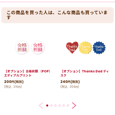
この商品を買った人は、こんな商品も買っていま
す
【オプション】合格祈願 （POP）
【オプション】Thanks Dad ディ
エディブルプリント
スク
200
240
(税別)
(税別)
円
円
(
税込
:
216
)
(
税込
:
259
)
円
円