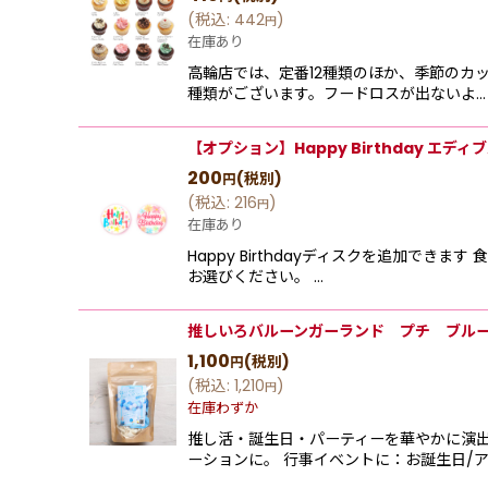
(
税込
:
442
)
円
在庫あり
高輪店では、定番12種類のほか、季節のカ
種類がございます。フードロスが出ないよ…
【オプション】Happy Birthday エ
200
(税別)
円
(
税込
:
216
)
円
在庫あり
Happy Birthdayディスクを追加でき
お選びください。 …
推しいろバルーンガーランド プチ ブル
1,100
(税別)
円
(
税込
:
1,210
)
円
在庫わずか
推し活・誕生日・パーティーを華やかに演
ーションに。 行事イベントに：お誕生日/ア