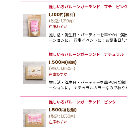
推しいろバルーンガーランド プチ ピン
1,100
(税別)
円
(
税込
:
1,210
)
円
在庫わずか
推し活・誕生日・パーティーを華やかに演
ーションに。 行事イベントに：お誕生日/ア
推しいろバルーンガーランド ナチュラル
1,500
(税別)
円
(
税込
:
1,650
)
円
在庫わずか
推し活・誕生日・パーティーを華やかに演
ーションに。 ナチュラルカラーなので秋や
推しいろバルーンガーランド ピンク
1,500
(税別)
円
(
税込
:
1,650
)
円
在庫わずか