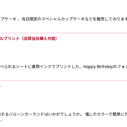
ップケーキ 、当日限定のスペシャルカップケーキなどを販売しております
ディブルプリント（店頭当日購入可能）
ます 食べられるシートに食用インクでプリントした、Happy Birthda
ー
出するバルーンガーランドはいかがでしょうか。 推しのカラーで簡単に
…