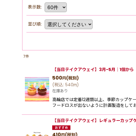
表示数
:
並び順
:
7
件
【当日テイクアウェイ】3月-5月｜1個から
500
(税別)
円
(
税込
:
540
)
円
在庫あり
高輪店では定番12週類以上、季節カップケ
フードロスが出ないように計画製造をしてお
【当日テイクアウェイ】レギュラーカップ
410
(税別)
円