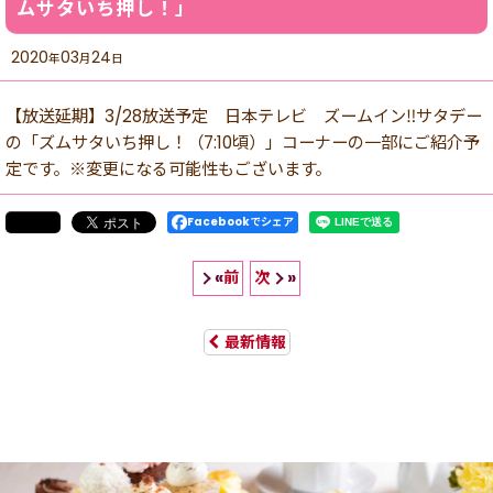
ムサタいち押し！」
2020
03
24
年
月
日
【放送延期】3/28放送予定 日本テレビ ズームイン‼︎サタデー
の「ズムサタいち押し！（7:10頃）」コーナーの一部にご紹介予
定です。※変更になる可能性もございます。
Facebookでシェア
前
次
«
»
最新情報