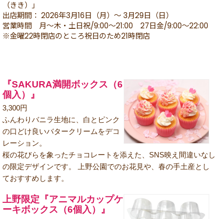
（きき）」
出店期間： 2026年3月16日（月）～ 3月29日（日）
営業時間 月～木・土日祝/9:00～21:00 27日金/9:00～22:00
※金曜22時閉店のところ祝日のため21時閉店
『SAKURA満開ボックス（6
個入）』
3,300円
ふんわりバニラ生地に、白とピンク
の口どけ良いバタークリームをデコ
レーション。
桜の花びらを象ったチョコレートを添えた、SNS映え間違いなし
の限定デザインです。 上野公園でのお花見や、春の手土産とし
ておすすめします。
上野限定『アニマルカップケ
ーキボックス（6個入）』