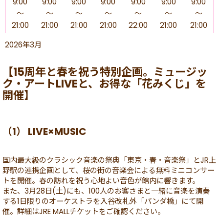
9:00
9:00
9:00
9:00
9:00
9:00
9:00
～
～
～
～
～
～
～
21:00
21:00
21:00
21:00
22:00
21:00
21:00
2026年3月
【15周年と春を祝う特別企画。ミュージッ
ク・アートLIVEと、お得な「花みくじ」を
開催】
（1） LIVE×MUSIC
国内最大級のクラシック音楽の祭典「東京・春・音楽祭」とJR上
野駅の連携企画として、桜の街の音楽会による無料ミニコンサー
トを開催。春の訪れを祝う心地よい音色が館内に響きます。
また、3月28日(土)にも、100人のお客さまと一緒に音楽を演奏
する1日限りのオーケストラを入谷改札外「パンダ橋」にて開
催。詳細はJRE MALLチケットをご確認ください。