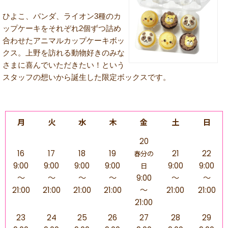
ひよこ、パンダ、ライオン3種のカ
ップケーキをそれぞれ2個ずつ詰め
合わせたアニマルカップケーキボッ
クス。上野を訪れる動物好きのみな
さまに喜んでいただきたい！という
スタッフの想いから誕生した限定ボックスです。
月
火
水
木
金
土
日
20
16
17
18
19
21
22
春分の
9:00
9:00
9:00
9:00
9:00
9:00
日
～
～
～
～
9:00
～
～
21:00
21:00
21:00
21:00
～
21:00
21:00
21:00
23
24
25
26
27
28
29