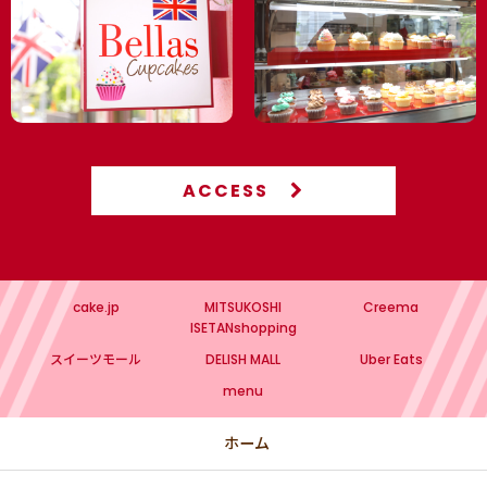
ACCESS
cake.jp
MITSUKOSHI
Creema
ISETANshopping
スイーツモール
DELISH MALL
Uber Eats
menu
ホーム