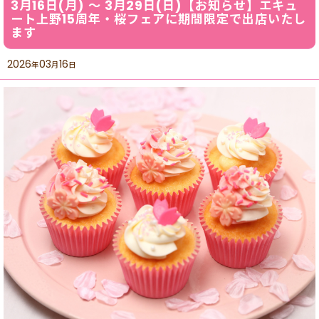
3月16日(月) ～ 3月29日(日)【お知らせ】エキュ
ート上野15周年・桜フェアに期間限定で出店いたし
ます
2026
03
16
年
月
日