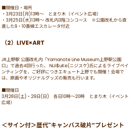
■開催日・場所
・3月23日(月)13時～ とまり木（イベント広場）
・3月25日(水)13時～ 改札内3階コンコース ※公園改札から直
進した9・10番線エスカレータ付近
（2）LIVE×ART
JR上野駅 公園改札内「Yamanote Line Museum上野駅公園
口」で過去4回行った、 NiJi$uKe(ニジスケ)氏によるライブペイ
ンティングを、ご好評につきエキュート上野でも開催！会場で
は、原画やオリジナルグッズの販売も行います。
■開催日
3月28日(土)・29日(日) 各日10時～20時 とまり木（イベント
広場）
＜サイン付＞歴代"キャンバス破片”プレゼント