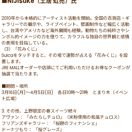
■NiJi$uKe（土居 虹亮）氏
2010年から本格的にアーティスト活動を開始。全国の百貨店・ギ
ャラリーでの展示や、ライブペイント、壁画制作など幅広く活動
し、台湾やアメリカなど海外展開も経験。動物たちの純粋さやシ
ンボル的イメージの力を借りて、カラフルな独自の世界観と感情
の表現を目指している。
（3）「花みくじ」
Suicaをタッチすると、その場で運勢が占える「花みくじ」を設
置します。
JRE MALLオーダーや店頭にてご利用いただけるお得なクーポンが
抽選で当たります。
■期間・場所
3月16日(月)～4月5日(日) 各日10時～21時 とまり木（イベン
ト広場）
3. その他、上野限定の春スイーツ続々
アヴァン： 「みたらしチュロ」（米粉使用の和風チュロス）
フリアンズギャラリー： 「桜餅のフィナンシェ」
ドーナツもり： 「桜グレーズ」