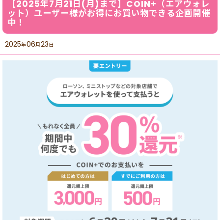
【2025年7月21日(月)まで】COIN+（エアウォレ
ット）ユーザー様がお得にお買い物できる企画開催
中！
2025
06
23
年
月
日