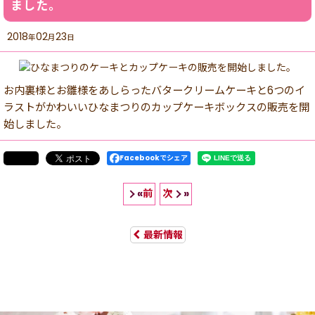
ました。
2018
02
23
年
月
日
お内裏様とお雛様をあしらったバタークリームケーキと6つのイ
ラストがかわいいひなまつりのカップケーキボックスの販売を開
始しました。
Facebookでシェア
前
次
«
»
最新情報