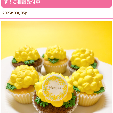
す！ご相談受付中
2025
03
05
年
月
日