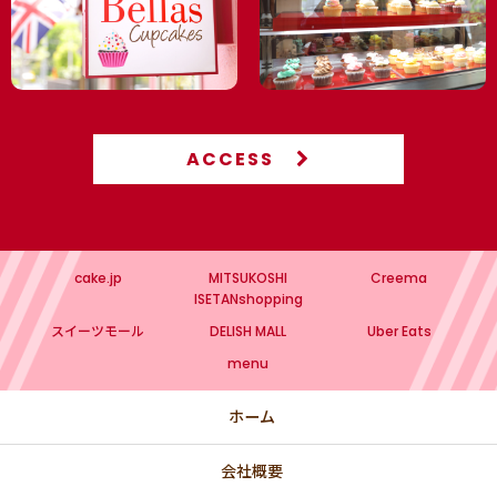
ACCESS
cake.jp
MITSUKOSHI
Creema
ISETANshopping
スイーツモール
DELISH MALL
Uber Eats
menu
ホーム
会社概要