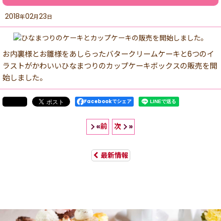
2018
02
23
年
月
日
お内裏様とお雛様をあしらったバタークリームケーキと6つのイ
ラストがかわいいひなまつりのカップケーキボックスの販売を開
始しました。
Facebookでシェア
前
次
«
»
最新情報