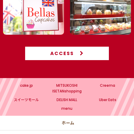
ACCESS
cake.jp
MITSUKOSHI
Creema
ISETANshopping
スイーツモール
DELISH MALL
Uber Eats
menu
ホーム