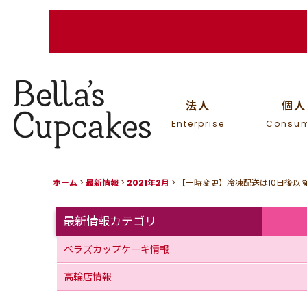
法人
個人
Enterprise
Consu
ホーム
>
最新情報
>
2021年2月
>
【一時変更】冷凍配送は10日後以
最新情報カテゴリ
ベラズカップケーキ情報
高輪店情報