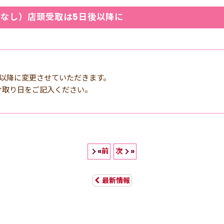
更なし）店頭受取は5日後以降に
。
後以降に変更させていただきます。
け取り日をご記入ください。
前
次
«
»
最新情報