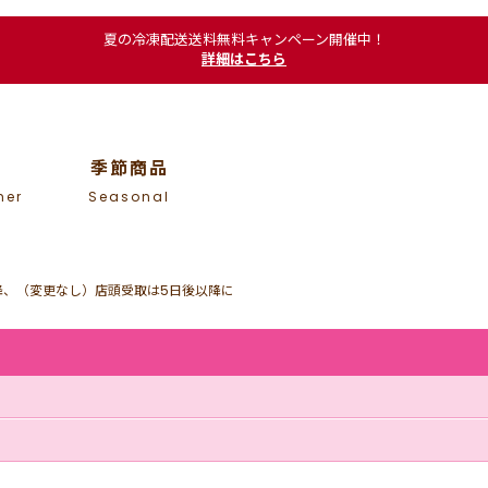
夏の冷凍配送送料無料キャンペーン開催中！
詳細はこちら
季節商品
mer
Seasonal
降、（変更なし）店頭受取は5日後以降に