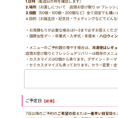
1.日時
（製造日の枠を確認します）
2.場所
（お渡しについて 店頭お受け取り or フレッシュ
3.個数
（50個・100個・200個など）全て目安でも
4.目的（お誕生日・記念日・ウェディングなどでどん
・お見積もりが必要な場合は1〜3まで必ずお答えくださ
・国際女性デー・卒業式・入学式・年度末・
ハロウィン
・メニューのご予約数の増やす場合は、
冷凍便はレギュ
店頭お受け取りとフレッシュデリバリーは既存のメニュ
・カスタマイズは12個から承ります。デザイン・テー
・セミカスタマイズも承っております。カラー変更・全
ご予定日
[
必須
]
7日以降のご予約の
ご希望の日
または
一番早い目安日
を